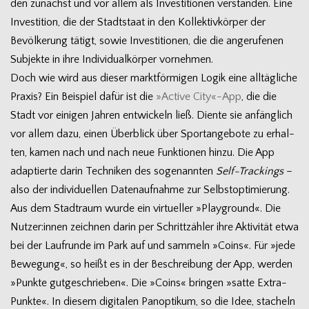
den zunächst und vor allem als Inves­ti­tio­nen ver­stan­den. Eine
Inves­ti­tion, die der Stadt­staat in den Kol­lek­tiv­kör­per der
Bevöl­ke­rung tätigt, sowie Inves­ti­tio­nen, die die ange­ru­fe­nen
Sub­jekte in ihre Indi­vi­du­al­kör­per vornehmen.
Doch wie wird aus die­ser markt­för­mi­gen Logik eine all­täg­li­che
Pra­xis? Ein Bei­spiel dafür ist die
»Active City«-App
, die die
Stadt vor eini­gen Jah­ren ent­wi­ckeln ließ. Diente sie anfäng­lich
vor allem dazu, einen Über­blick über Sport­an­ge­bote zu erhal­
ten, kamen nach und nach neue Funk­tio­nen hinzu. Die App
adap­tierte darin Tech­ni­ken des soge­nann­ten
Self-Trackings
–
also der indi­vi­du­el­len Daten­auf­nahme zur Selbst­op­ti­mie­rung.
Aus dem Stadt­raum wurde ein vir­tu­el­ler »Play­ground«. Die
Nutzer:innen zeich­nen darin per Schritt­zäh­ler ihre Akti­vi­tät etwa
bei der Lauf­runde im Park auf und sam­meln »Coins«. Für »jede
Bewe­gung«, so heißt es in der Beschrei­bung der App, wer­den
»Punkte gut­ge­schrie­ben«. Die »Coins« brin­gen »satte Extra-
Punkte«. In die­sem digi­ta­len Pan­op­ti­kum, so die Idee, sta­cheln