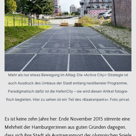
Mehr als nur etwas Bewe­gung im All­tag: Die »Active City«-Strategie ist
auch Aus­druck des Umbaus der Stadt ent­lang neo­li­be­ra­ler Pro­gramme.
Para­dig­ma­tisch dafür ist die Hafen­City – sie wird die­sen Arti­kel foto­gra­
fisch beglei­ten. Hier zu sehen ist ein Teil des »Baa­ken­parks«. Foto: privat.
Es ist keine zehn Jahre her: Ende Novem­ber 2015 stimmte eine
Mehr­heit der Hamburger:innen aus guten Grün­den dage­gen,
dass sich ihre Stadt als Aus­tra­gungs­ort der olym­pi­schen Spiele