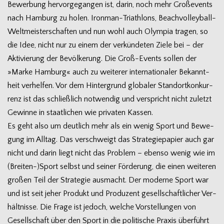
Bewerbung her­vor­ge­gan­gen ist, darin, noch mehr Gro­ße­vents
nach Ham­burg zu holen. Ironman-Triathlons, Beachvolleyball-
Weltmeisterschaften und nun wohl auch Olym­pia tra­gen, so
die Idee, nicht nur zu einem der ver­kün­de­ten Ziele bei – der
Akti­vie­rung der Bevöl­ke­rung. Die Groß-Events sol­len der
»Marke Ham­burg« auch zu wei­te­rer inter­na­tio­na­ler Bekannt­
heit ver­hel­fen. Vor dem Hin­ter­grund glo­ba­ler Stand­ort­kon­kur­
renz ist das schließ­lich not­wen­dig und ver­spricht nicht zuletzt
Gewinne in staat­li­chen wie pri­va­ten Kassen.
Es geht also um deut­lich mehr als ein wenig Sport und Bewe­
gung im All­tag. Das ver­schweigt das Stra­te­gie­pa­pier auch gar
nicht und darin liegt nicht das Pro­blem – ebenso wenig wie im
(Breiten-)Sport selbst und sei­ner För­de­rung, die einen wei­te­ren
gro­ßen Teil der Stra­te­gie aus­macht. Der moderne Sport war
und ist seit jeher Pro­dukt und Pro­du­zent gesell­schaft­li­cher Ver­
hält­nisse. Die Frage ist jedoch, wel­che Vor­stel­lun­gen von
Gesell­schaft über den Sport in die poli­ti­sche Pra­xis über­führt