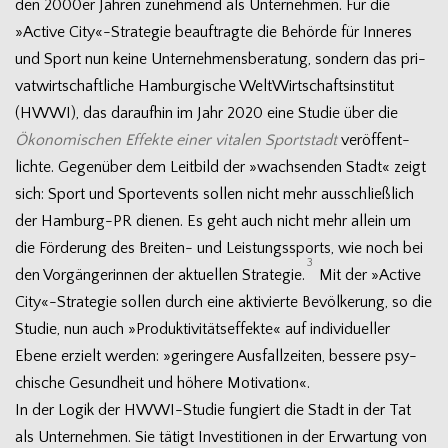
den 2000er Jah­ren zuneh­mend als Unter­neh­men. Für die
»Active City«-Strategie beauf­tragte die Behörde für Inne­res
und Sport nun keine Unter­neh­mens­be­ra­tung, son­dern das pri­
vat­wirt­schaft­li­che Ham­bur­gi­sche Welt­Wirt­schafts­in­sti­tut
(HWWI), das dar­auf­hin im Jahr 2020 eine Stu­die über die
Öko­no­mi­schen Effekte einer vita­len Sport­stadt
ver­öf­fent­
lichte. Gegen­über dem Leit­bild der »wach­sen­den Stadt« zeigt
sich: Sport und Sport­events sol­len nicht mehr aus­schließ­lich
der Hamburg-PR die­nen. Es geht auch nicht mehr allein um
die För­de­rung des Breiten- und Leis­tungs­sports, wie noch bei
3
den Vor­gän­ge­rin­nen der aktu­el­len Stra­te­gie.
Mit der »Active
City«-Strategie sol­len durch eine akti­vierte Bevöl­ke­rung, so die
Stu­die, nun auch »Pro­duk­ti­vi­täts­ef­fekte« auf indi­vi­du­el­ler
Ebene erzielt wer­den: »gerin­gere Aus­fall­zei­ten, bes­sere psy­
chi­sche Gesund­heit und höhere Motivation«.
In der Logik der HWWI-Studie fun­giert die Stadt in der Tat
als Unter­neh­men. Sie tätigt Inves­ti­tio­nen in der Erwar­tung von