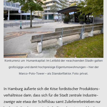
Kon­kur­renz um Human­ka­pi­tal: Im Leit­bild der »wach­sen­den Stadt« gal­ten
groß­zü­gige und damit hoch­prei­sige Eigen­tums­woh­nun­gen – hier der
Marco-Polo-Tower – als Stand­ort­fak­tor. Foto: privat.
In Ham­burg äußerte sich die Krise for­dis­ti­scher Pro­duk­ti­ons­
ver­hält­nisse darin, dass sich für die Stadt zen­trale Indus­trie­
zweige wie etwa der Schiffs­bau samt Zulie­fe­rer­be­trie­ben nur