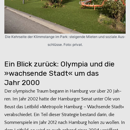
Die Kehr­seite der Klimm­stange im Park: stei­gende Mie­ten und soziale Aus­
schlüsse. Foto: privat.
Ein Blick zurück: Olympia und die
»wachsende Stadt« um das
Jahr 2000
Der olym­pi­sche Traum begann in Ham­burg vor über 20 Jah­
ren. Im Jahr 2002 hatte der Ham­bur­ger Senat unter Ole von
Beust das Leit­bild »Metro­pole Ham­burg – Wach­sende Stadt«
ver­ab­schie­det. Ein Teil die­ser Stra­te­gie bestand darin, die
Som­mer­spiele im Jahr 2012 nach Ham­burg holen zu wol­len. In