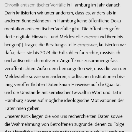
Chro­nik anti­se­mi­ti­scher Vor­fälle
in Ham­burg im Jahr danach.
Darin kri­ti­sier­ten wir unter ande­rem, dass es, anders als in
ande­ren Bun­des­län­dern, in Ham­burg keine öffent­li­che Doku­
men­ta­tion anti­se­mi­ti­scher Vor­fälle gibt. Die öffent­lich geför­
derte digi­tale Hinweis- und Mel­de­stelle
memo
und ihren bis­
he­ri­gen
[1]
Trä­ger, die Bera­tungs­stelle
empower
, kri­ti­sier­ten wir
dafür, dass sie bis 2024 die Fall­zah­len für rechte, ras­sis­tisch
und anti­se­mi­tisch moti­vierte Angriffe nur zusam­men­ge­fasst
ver­öf­fent­lich­ten. Außer­dem bemän­gel­ten wir, dass die von der
Mel­de­stelle sowie von ande­ren, städ­ti­schen Insti­tu­tio­nen bis­
lang ver­öf­fent­lich­ten Daten kaum Hin­weise auf die Qua­li­tät
und die Umstände anti­se­mi­ti­scher Gewalt in Wort und Tat in
Ham­burg sowie auf mög­li­che ideo­lo­gi­sche Moti­va­tio­nen der
Täter:innen geben.
Unse­rer Kri­tik lie­gen die von uns recher­chier­ten Daten sowie
die Wahr­neh­mung von Betrof­fe­nen zugrunde, denen zu Folge