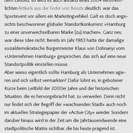
dem Leit­bild, so wird es auch anhand eines 2004 ver­öf­fent­
lich­ten
Arti­kels aus der Feder von Beusts
deut­lich, war das
Sport­event vor allem ein Mar­ke­ting­ve­hi­kel. Galt es doch ange­
sichts beschwo­re­ner glo­ba­ler Stand­ort­kon­kur­renz »Ham­burg
zu einer unver­wech­sel­ba­ren Marke [zu] machen«. Ganz neu
war diese Idee nicht: Bereits im Jahr 1983 hatte der dama­lige
sozi­al­de­mo­kra­ti­sche Bür­ger­meis­ter Klaus von Dohn­anyi vom
»Unter­neh­men Ham­burg« gespro­chen, das sich auf eine neue
Stand­ort­po­li­tik ein­stel­len müsse.
Aber wieso eigent­lich sollte Ham­burg als Unter­neh­men agie­
ren und sich selbst ver­mark­ten? Dafür lohnt es, in gebo­te­ner
Kürze beim Leit­bild der 2000er Jahre und der his­to­ri­schen
Situa­tion, die es her­vor­ge­bracht hat, zu ver­wei­len. Denn nicht
nur fin­det sich der Begriff der »wach­sen­den Stadt« auch noch
im aktu­el­len Stra­te­gie­pa­pier der »Active City« wie­der. Son­dern
dar­über hin­aus wird in der Zeit um die Jahr­tau­send­wende eine
stadt­po­li­ti­sche Matrix sicht­bar, die bis heute prä­gend ist.