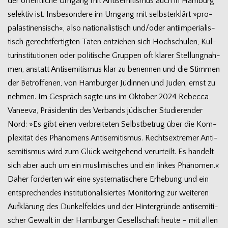
der öffent­li­che Umgang mit Anti­se­mi­tis­mus auch in Ham­burg
selek­tiv ist. Ins­be­son­dere im Umgang mit selbst­er­klärt »pro-
palästinensisch«, also natio­na­lis­tisch und/oder anti­im­pe­ria­lis­
tisch gerecht­fer­tig­ten Taten ent­zie­hen sich Hoch­schu­len, Kul­
tur­in­sti­tu­tio­nen oder poli­ti­sche Grup­pen oft kla­rer Stel­lung­nah­
men, anstatt Anti­se­mi­tis­mus klar zu benen­nen und die Stim­men
der Betrof­fe­nen, von Ham­bur­ger Jüdin­nen und Juden, ernst zu
neh­men. Im Gespräch sagte uns im Okto­ber 2024 Rebecca
Vaneeva, Prä­si­den­tin des Ver­bands jüdi­scher Stu­die­ren­der
Nord: »Es gibt einen ver­brei­te­ten Selbst­be­trug über die Kom­
ple­xi­tät des Phä­no­mens Anti­se­mi­tis­mus. Rechts­extre­mer Anti­
se­mi­tis­mus wird zum Glück weit­ge­hend ver­ur­teilt. Es han­delt
sich aber auch um ein mus­li­mi­sches und ein lin­kes Phänomen.«
Daher for­der­ten wir eine sys­te­ma­ti­schere Erhe­bung und ein
ent­spre­chen­des insti­tu­tio­na­li­sier­tes Moni­to­ring zur wei­te­ren
Auf­klä­rung des Dun­kel­fel­des und der Hin­ter­gründe anti­se­mi­ti­
scher Gewalt in der Ham­bur­ger Gesell­schaft heute – mit allen