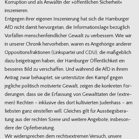
Kor­rup­tion und als Anwäl­tin der »öffent­li­chen Sicher­heit«
inszenieren.
Ent­ge­gen ihrer eige­nen Insze­nie­rung hat sich die Ham­bur­ger
AfD nicht damit her­vor­ge­tan, die Infor­ma­ti­ons­lage bezüg­lich
Vor­fäl­len men­schen­feind­li­cher Gewalt zu ver­bes­sern. Wie wir
in unse­rer Chro­nik her­vor­he­ben, waren es Ange­hö­rige ande­rer
Oppo­si­ti­ons­frak­tio­nen (Links­par­tei und CDU), die maß­geb­lich
dazu bei­getra­gen haben, der Ham­bur­ger Öffent­lich­keit ein
bes­se­res Bild zu ver­schaf­fen. Und wäh­rend die AfD in ihrem
Antrag zwar behaup­tet, sie unter­stütze den Kampf gegen
jeg­li­che poli­tisch moti­vierte Gewalt, zei­gen die kon­kre­ten For­
de­run­gen, dass sie die Erfas­sung von Gewalt­ta­ten der (extre­
men) Rech­ten – inklu­sive des dort kul­ti­vier­ten Juden­hass – am
liebs­ten ganz ein­stel­len will. Glei­ches gilt für Aus­stiegs­be­ra­
tung aus der rech­ten Szene und wei­tere Ange­bote, ins­be­son­
dere der Opferberatung.
Wir wider­spre­chen dem rechts­extre­men Ver­such, unsere