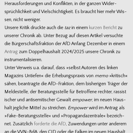
Her­aus­for­de­run­gen und Kon­flik­ten, in der gan­zen Wider­
sprüch­lich­keit und Viel­schich­tig­keit. Es braucht hier mehr Wis­
sen, nicht weniger.
Unsere Kri­tik druckte auch die
taz
in einem
kur­zen Bericht
zu
unse­rer Chro­nik ab. Unter Bezug auf die­sen Arti­kel ver­suchte
die Bür­ger­schafts­frak­tion der AfD Anfang Dezem­ber in einem
Antrag
zum Dop­pel­haus­halt 2024/2025 unsere Chro­nik zu
instrumentalisieren.
Unter Ver­weis u.a. dar­auf, dass »selbst Autoren des lin­ken
Maga­zins Untie­fen« die Erhe­bungs­pra­xis von
memo
»kri­tisch«
sähen, bean­tragte die AfD-Fraktion, dem bis­he­ri­gen Trä­ger der
Mel­de­stelle, der Bera­tungs­stelle für Betrof­fene rech­ter, ras­sis­t
i­scher und anti­se­mi­ti­scher Gewalt
empower
, im neuen Haus­
halt jeg­li­che Mit­tel zu strei­chen.
Empower
wird im Antrag als
»Fake-Beratungsstelle« und »Pro­pa­gan­da­zen­trale« bezeich­
net. Zusätz­lich
for­derte die AfD
, Zuwen­dun­gen unter ande­rem
an die VVN-BdA, den CJD oder die Fal­ken im neuen Haus­halt