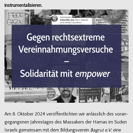
instrumentalisieren.
Am 8. Okto­ber 2024 ver­öf­fent­lich­ten wir anläss­lich des vor­an­
ge­gan­ge­nen Jah­res­ta­ges des Mas­sa­kers der Hamas im Süden
Isra­els gemein­sam mit dem Bil­dungs­ver­ein
Bag­rut e.V.
eine