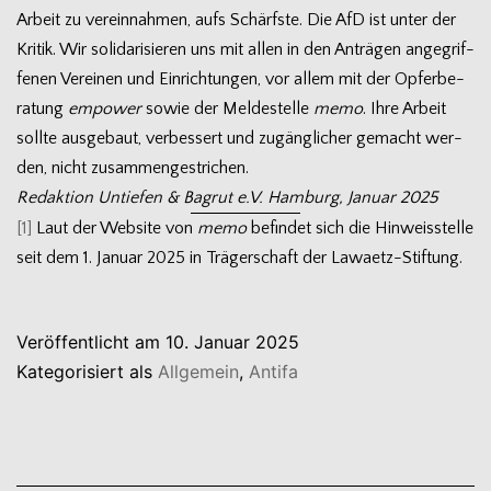
Arbeit zu ver­ein­nah­men, aufs Schärfste. Die AfD ist unter der
Kri­tik. Wir soli­da­ri­sie­ren uns mit allen in den Anträ­gen ange­grif­
fe­nen Ver­ei­nen und Ein­rich­tun­gen, vor allem mit der Opfer­be­
ra­tung
empower
sowie der Mel­de­stelle
memo
. Ihre Arbeit
sollte aus­ge­baut, ver­bes­sert und zugäng­li­cher gemacht wer­
den, nicht zusammengestrichen.
Redak­tion Untie­fen & Bag­rut e.V. Ham­burg, Januar 2025
[1]
Laut der Web­site von
memo
befin­det sich die Hin­weis­stelle
seit dem 1. Januar 2025 in Trä­ger­schaft der Lawaetz-Stiftung.
Veröffentlicht am
10. Januar 2025
Kategorisiert als
Allgemein
,
Antifa