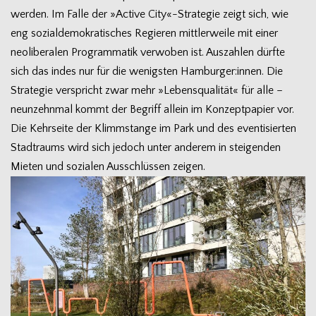
wer­den. Im Falle der »Active City«-Strategie zeigt sich, wie
eng sozi­al­de­mo­kra­ti­sches Regie­ren mitt­ler­weile mit einer
neo­li­be­ra­len Pro­gram­ma­tik ver­wo­ben ist. Aus­zah­len dürfte
sich das indes nur für die wenigs­ten Hamburger:innen. Die
Stra­te­gie ver­spricht zwar mehr »Lebens­qua­li­tät« für alle –
neun­zehn­mal kommt der Begriff allein im Kon­zept­pa­pier vor.
Die Kehr­seite der Klimm­stange im Park und des even­ti­sier­ten
Stadt­raums wird sich jedoch unter ande­rem in stei­gen­den
Mie­ten und sozia­len Aus­schlüs­sen zeigen.