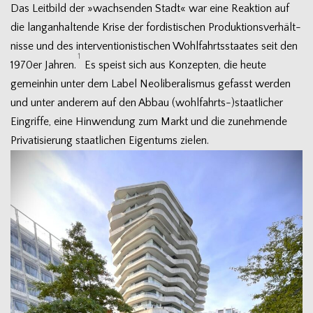
Das Leit­bild der »wach­sen­den Stadt« war eine Reak­tion auf
die lang­an­hal­tende Krise der for­dis­ti­schen Pro­duk­ti­ons­ver­hält­
nisse und des inter­ven­tio­nis­ti­schen Wohl­fahrts­staa­tes seit den
1
1970er Jah­ren.
Es speist sich aus Kon­zep­ten, die heute
gemein­hin unter dem Label Neo­li­be­ra­lis­mus gefasst wer­den
und unter ande­rem auf den Abbau (wohlfahrts-)staatlicher
Ein­griffe, eine Hin­wen­dung zum Markt und die zuneh­mende
Pri­va­ti­sie­rung staat­li­chen Eigen­tums zielen.