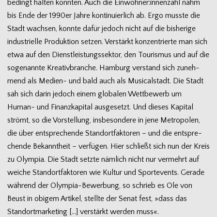
bedingt hal­ten konn­ten. Auch die Einwohner:innenzahl nahm
bis Ende der 1990er Jahre kon­ti­nu­ier­lich ab. Ergo musste die
Stadt wach­sen, konnte dafür jedoch nicht auf die bis­he­rige
indus­tri­elle Pro­duk­tion set­zen. Ver­stärkt kon­zen­trierte man sich
etwa auf den Dienst­leis­tungs­sek­tor, den Tou­ris­mus und auf die
soge­nannte Krea­tiv­bran­che. Ham­burg ver­stand sich zuneh­
mend als Medien- und bald auch als Musi­cal­stadt. Die Stadt
sah sich darin jedoch einem glo­ba­len Wett­be­werb um
Human- und Finanz­ka­pi­tal aus­ge­setzt. Und die­ses Kapi­tal
strömt, so die Vor­stel­lung, ins­be­son­dere in jene Metro­po­len,
die über ent­spre­chende Stand­ort­fak­to­ren – und die ent­spre­
chende Bekannt­heit – ver­fü­gen. Hier schließt sich nun der Kreis
zu Olym­pia. Die Stadt setzte näm­lich nicht nur ver­mehrt auf
wei­che Stand­ort­fak­to­ren wie Kul­tur und Sport­events. Gerade
wäh­rend der Olympia-Bewerbung, so schrieb es Ole von
Beust in obi­gem Arti­kel, stellte der Senat fest, »dass das
Stand­ort­mar­ke­ting […] ver­stärkt wer­den muss«.