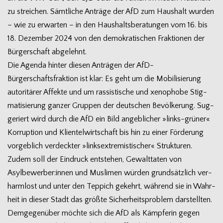
zu strei­chen. Sämt­li­che Anträge der AfD zum Haus­halt wur­den
– wie zu erwar­ten – in den Haus­halts­be­ra­tun­gen vom 16. bis
18. Dezem­ber 2024 von den demo­kra­ti­schen Frak­tio­nen der
Bür­ger­schaft abgelehnt.
Die Agenda hin­ter die­sen Anträ­gen der AfD-
Bürgerschaftsfraktion ist klar: Es geht um die Mobi­li­sie­rung
auto­ri­tä­rer Affekte und um ras­sis­ti­sche und xeno­phobe Stig­
ma­ti­sie­rung gan­zer Grup­pen der deut­schen Bevöl­ke­rung. Sug­
ge­riert wird durch die AfD ein Bild angeb­li­cher »links-grüner«
Kor­rup­tion und Kli­en­tel­wirt­schaft bis hin zu einer För­de­rung
vor­geb­lich ver­deck­ter »links­extre­mis­ti­scher« Struk­tu­ren.
Zudem soll der Ein­druck ent­ste­hen, Gewalt­ta­ten von
Asylbewerber:innen und Mus­li­men wür­den grund­sätz­lich ver­
harm­lost und unter den Tep­pich gekehrt, wäh­rend sie in Wahr­
heit in die­ser Stadt das größte Sicher­heits­pro­blem dar­stell­ten.
Dem­ge­gen­über möchte sich die AfD als Kämp­fe­rin gegen