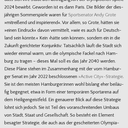
2024 bewirbt. Gewor­den ist es dann Paris. Die Bil­der der dies­
jäh­ri­gen Som­mer­spiele waren für
Sport­se­na­tor Andy Grote
»mit­rei­ßend und inspi­rie­rend«. Vor allem, so Grote, hät­ten sie
»einen Ein­druck« davon ver­mit­telt, »wie es auch für Deutsch­
land sein könnte.« Kein ›hätte sein kön­nen‹, son­dern ein in die
Zukunft gerich­te­ter Kon­junk­tiv: Tat­säch­lich läuft die Stadt sich
wie­der ein­mal warm, um die olym­pi­sche Fackel nach Ham­
burg zu tra­gen – die­ses Mal soll es das Jahr 2040 werden.
Diese Pläne ste­hen im Zusam­men­hang mit der vom Ham­bur­
ger Senat im Jahr 2022 beschlos­se­nen
»Active City«-Strategie
.
Sie ist den meis­ten Hamburger:innen wohl bis­lang eher bei­läu­
fig begeg­net, etwa in Form einer tem­po­rä­ren Sport­arena auf
dem Hei­li­gen­geist­feld. Ein genaue­rer Blick auf diese Stra­te­gie
lohnt sich jedoch. Sie ist Teil des vor­an­schrei­ten­den Umbaus
von Stadt, Staat und Gesell­schaft. So besteht ein Ele­ment
besag­ter Stra­te­gie, die auch aus der geschei­ter­ten Olympia-