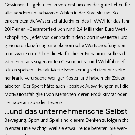
Gewin­nen. Es geht nicht zuvor­derst um das das gute Leben für
alle, son­dern um schwarze Zah­len in der Staats­kasse. So
errech­ne­ten die Wissenschaftler:innen des HWWI für das Jahr
2017 einen »Gesamt­ef­fekt von rund 2,4 Mil­li­ar­den Euro Wert­
schöp­fung«. Jeder von der Stadt in den Sport inves­tierte Euro
gene­riere »lang­fris­tig eine öko­no­mi­sche Wert­schöp­fung von
rund zwei Euro«. Über die Hälfte die­ser Ein­nah­men solle sich
wie­derum aus soge­nann­ten Gesundheits- und Wohl­fahrts­ef­
fek­ten spei­sen. Eine akti­vierte Bevöl­ke­rung sei nicht nur sel­te­
ner krank, ver­ur­sa­che weni­ger Kos­ten und habe mehr Zeit zu
arbei­ten. Der Sport hätte auch »posi­tive Aus­wir­kun­gen auf die
Moti­va­ti­ons­fä­hig­keit von Men­schen, deren Pro­duk­ti­vi­tät oder
Teil­habe am sozia­len Leben«.
…und das unternehmerische Selbst
Bewe­gung, Sport und Spiel sind die­sem Den­ken zufolge nicht
in ers­ter Linie wich­tig, weil sie etwa Freude berei­ten. Sie wer­