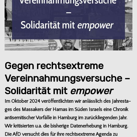
Gegen rechtsextreme
Vereinnahmungsversuche –
Solidarität mit
empower
Im Okto­ber 2024 ver­öf­fent­lich­ten wir anläss­lich des Jah­res­ta­
ges des Mas­sa­kers der Hamas im Süden Isra­els eine Chro­nik
anti­se­mi­ti­scher Vor­fälle in Ham­burg im zurück­lie­gen­den Jahr.
Wir kri­ti­sier­ten u.a. die bis­he­rige Daten­er­he­bung in Ham­burg.
Die AfD ver­sucht dies für ihre rechts­extreme Agenda zu