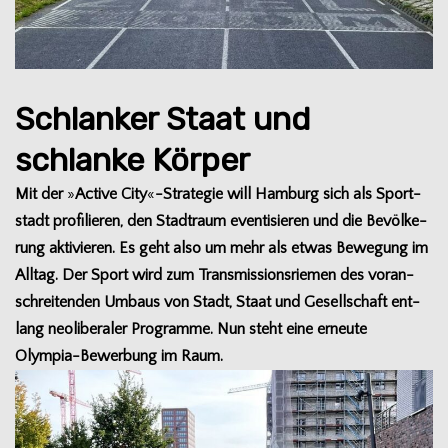
Schlanker Staat und
schlanke Körper
Mit der
»
Active City
«
-Stra­te­gie will Ham­burg sich als Sport­
stadt pro­fi­lie­ren, den Stadt­raum even­ti­sie­ren und die Bevöl­ke­
rung akti­vie­ren. Es geht also um mehr als etwas Bewe­gung im
All­tag. Der Sport wird zum Trans­mis­si­ons­rie­men des vor­an­
schrei­ten­den Umbaus von Stadt, Staat und Gesell­schaft ent­
lang neo­li­be­ra­ler Pro­gramme. Nun steht eine erneute
Olympia-Bewerbung im Raum.