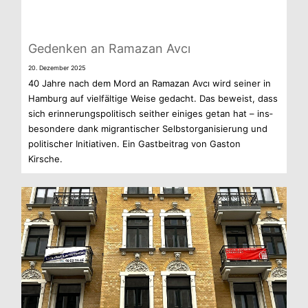
Geden­ken an Rama­zan Avcı
20. Dezem­ber 2025
40 Jahre nach dem Mord an Rama­zan Avcı wird sei­ner in
Ham­burg auf viel­fäl­tige Weise gedacht. Das beweist, dass
sich erin­ne­rungs­po­li­tisch seit­her eini­ges getan hat – ins­
be­son­dere dank migran­ti­scher Selbst­or­ga­ni­sie­rung und
poli­ti­scher Initia­ti­ven. Ein Gast­bei­trag von Gas­ton
Kirsche.