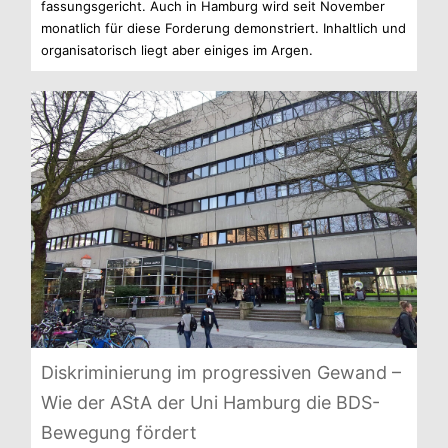
fas­sungs­ge­richt. Auch in Ham­burg wird seit Novem­ber
monat­lich für diese For­de­rung demons­triert. Inhalt­lich und
orga­ni­sa­to­risch liegt aber eini­ges im Argen.
Dis­kri­mi­nie­rung im pro­gres­si­ven Gewand –
Wie der AStA der Uni Ham­burg die BDS-
Bewegung fördert