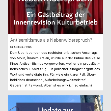
Anti­se­mi­tis­mus als Nebenwiderspruch?
28. Sep­tem­ber 2025
Dem Über­le­ben­den des rechts­ter­ro­ris­ti­schen Anschlags
von Mölln, İbrahim Ars­lan, wurde auf der Bühne des Zeise
Kinos Anti­se­mi­tis­mus vor­ge­wor­fen, weil er ein pro­pa­läs­ti­
nen­si­sches T‑Shirt trug. Ein jüdi­scher Kino­gast ergriff das
Wort und ver­tei­digte ihn. Für viele ein kla­rer Fall: Über­
heb­li­ches deut­sches „Aufarbeitungsweltmeister“-
Gebaren at its worst. Aber ist es wirk­lich so einfach?