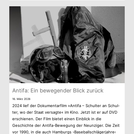
Antifa: Ein bewe­gen­der Blick zurück
16. März 2026
2024 lief der Doku­men­tar­film »Antifa – Schul­ter an Schul­
ter, wo der Staat ver­sagte« im Kino. Jetzt ist er auf DVD
erschie­nen. Der Film bie­tet einen Ein­blick in die
Geschichte der Antifa-Bewegung der Neun­zi­ger. Die Zeit
vor 1990, in die auch Ham­burgs ›Base­ball­schlä­ger­jahre‹