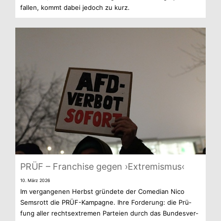
fal­len, kommt dabei jedoch zu kurz.
PRÜF – Fran­chise gegen ›Extre­mis­mus‹
10. März 2026
Im ver­gan­ge­nen Herbst grün­dete der Come­dian Nico
Sems­rott die PRÜF-Kampagne. Ihre For­de­rung: die Prü­
fung aller rechts­extre­men Par­teien durch das Bun­des­ver­