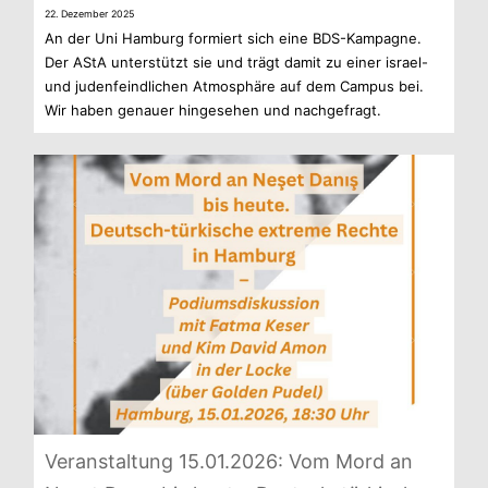
22. Dezem­ber 2025
An der Uni Ham­burg for­miert sich eine BDS-Kampagne.
Der AStA unter­stützt sie und trägt damit zu einer israel-
und juden­feind­li­chen Atmo­sphäre auf dem Cam­pus bei.
Wir haben genauer hin­ge­se­hen und nachgefragt.
Ver­an­stal­tung 15.01.2026: Vom Mord an