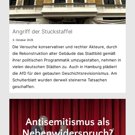
Angriff der Stuckstaffel
3. Okto­ber 2025
Die Ver­su­che kon­ser­va­ti­ver und rech­ter Akteure, durch
die Rekon­struk­tion alter Gebäude das Stadt­bild gemäß
ihrer poli­ti­schen Pro­gram­ma­tik umzu­ge­stal­ten, neh­men in
vie­len deut­schen Städ­ten zu. Auch in Ham­burg plä­diert
die AfD für den gebau­ten Geschichts­re­vi­sio­nis­mus. Am
Schul­ter­blatt wur­den der­weil stei­nerne Tat­sa­chen
geschaffen.