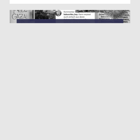
Gegen rechts­extreme Ver­ein­nah­mungs­ver­
su­che – Soli­da­ri­tät mit empower
10. Januar 2025
Im Okto­ber 2024 ver­öf­fent­lich­ten wir anläss­lich des Jah­
res­ta­ges des Mas­sa­kers der Hamas im Süden Isra­els eine
Chro­nik anti­se­mi­ti­scher Vor­fälle in Ham­burg im zurück­lie­