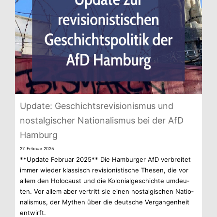
Update: Geschichts­re­vi­sio­nis­mus und
nost­al­gi­scher Natio­na­lis­mus bei der AfD
Hamburg
27. Februar 2025
**Update Februar 2025** Die Ham­bur­ger AfD ver­brei­tet
immer wie­der klas­sisch revi­sio­nis­ti­sche The­sen, die vor
allem den Holo­caust und die Kolo­ni­al­ge­schichte umdeu­
ten. Vor allem aber ver­tritt sie einen nost­al­gi­schen Natio­
na­lis­mus, der Mythen über die deut­sche Ver­gan­gen­heit
entwirft.