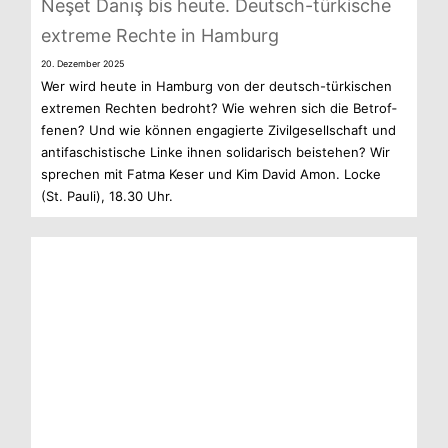
Neşet Danış bis heute. Deutsch-türkische
extreme Rechte in Hamburg
20. Dezem­ber 2025
Wer wird heute in Ham­burg von der deutsch-türkischen
extre­men Rech­ten bedroht? Wie weh­ren sich die Betrof­
fe­nen? Und wie kön­nen enga­gierte Zivil­ge­sell­schaft und
anti­fa­schis­ti­sche Linke ihnen soli­da­risch bei­ste­hen? Wir
spre­chen mit Fatma Keser und Kim David Amon. Locke
(St. Pauli), 18.30 Uhr.