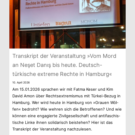
Tran­skript der Ver­an­stal­tung »Vom Mord
an Neşet Danış bis heute. Deutsch-
türkische extreme Rechte in Hamburg«
10. April 2026
Am 15.01.2026 spra­chen wir mit Fatma Keser und Kim
David Amon über Rechts­extre­mis­mus mit Türkei-Bezug in
Ham­burg. Wer wird heute in Ham­burg von »Grauen Wöl­
fen« bedroht? Wie weh­ren sich die Betrof­fe­nen? Und wie
kön­nen eine enga­gierte Zivil­ge­sell­schaft und anti­fa­schis­
ti­sche Linke ihnen soli­da­risch bei­ste­hen? Hier ist das
Tran­skript der Ver­an­stal­tung nachzulesen.