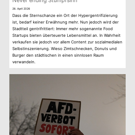
Never ending Stumpfsinn
26. April 2026
Dass die Stern­schanze ein Ort der Hyper­gen­tri­fi­zie­rung
ist, bedarf kei­ner Erwäh­nung mehr. Nun jedoch wird der
Stadt­teil gen­trif­rit­tiert: Immer mehr soge­nannte Food
Start­ups bie­ten über­teu­erte Lebens­mit­tel an. In Wahr­heit
ver­kau­fen sie jedoch vor allem Con­tent zur sozi­al­me­dia­len
Selbst­in­sze­nie­rung. Wieso Zimt­schne­cken, Donuts und
Bur­ger den städ­ti­schen in einen sinn­lo­sen Raum
verwandeln.