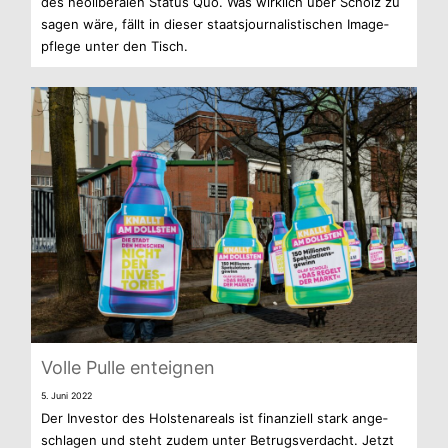
des neo­li­be­ra­len Sta­tus Quo. Was wirk­lich über Scholz zu
sagen wäre, fällt in die­ser staats­jour­na­lis­ti­schen Image­
pflege unter den Tisch.
Volle Pulle enteignen
5. Juni 2022
Der Inves­tor des Hols­ten­are­als ist finan­zi­ell stark ange­
schla­gen und steht zudem unter Betrugs­ver­dacht. Jetzt