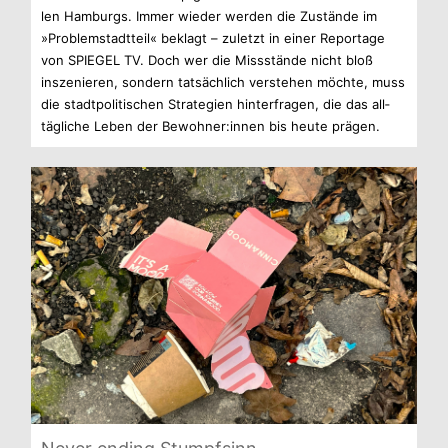
len Ham­burgs. Immer wie­der wer­den die Zustände im
»Pro­blem­stadt­teil« beklagt – zuletzt in einer Repor­tage
von SPIEGEL TV. Doch wer die Miss­stände nicht bloß
insze­nie­ren, son­dern tat­säch­lich ver­ste­hen möchte, muss
die stadt­po­li­ti­schen Stra­te­gien hin­ter­fra­gen, die das all­
täg­li­che Leben der Bewohner:innen bis heute prägen.