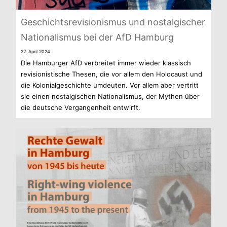
Geschichts­re­vi­sio­nis­mus und nost­al­gi­scher
Natio­na­lis­mus bei der AfD Hamburg
22. April 2024
Die Ham­bur­ger AfD ver­brei­tet immer wie­der klas­sisch
revi­sio­nis­ti­sche The­sen, die vor allem den Holo­caust und
die Kolo­ni­al­ge­schichte umdeu­ten. Vor allem aber ver­tritt
sie einen nost­al­gi­schen Natio­na­lis­mus, der Mythen über
die deut­sche Ver­gan­gen­heit entwirft.