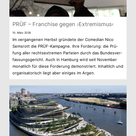
PRÜF – Fran­chise gegen ›Extre­mis­mus‹
10. März 2026
Im ver­gan­ge­nen Herbst grün­dete der Come­dian Nico
Sems­rott die PRÜF-Kampagne. Ihre For­de­rung: die Prü­
fung aller rechts­extre­men Par­teien durch das Bun­des­ver­
fas­sungs­ge­richt. Auch in Ham­burg wird seit Novem­ber
monat­lich für diese For­de­rung demons­triert. Inhalt­lich und
orga­ni­sa­to­risch liegt aber eini­ges im Argen.