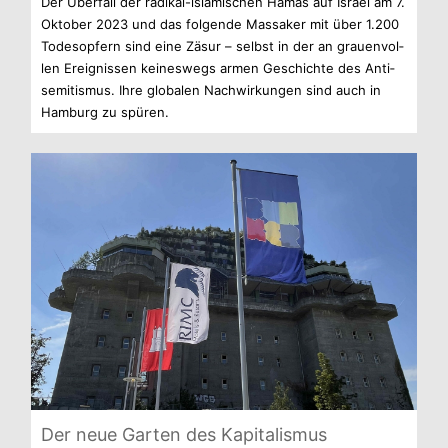
Der Über­fall der radikal-islamischen Hamas auf Israel am 7.
Okto­ber 2023 und das fol­gende Mas­sa­ker mit über 1.200
Todes­op­fern sind eine Zäsur – selbst in der an grau­en­vol­
len Ereig­nis­sen kei­nes­wegs armen Geschichte des Anti­
se­mi­tis­mus. Ihre glo­ba­len Nach­wir­kun­gen sind auch in
Ham­burg zu spüren.
Der neue Gar­ten des Kapitalismus