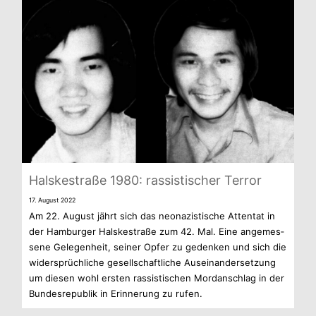
Hals­ke­straße 1980: ras­sis­ti­scher Terror
17. August 2022
Am 22. August jährt sich das neo­na­zis­ti­sche Atten­tat in
der Ham­bur­ger Hals­ke­straße zum 42. Mal. Eine ange­mes­
sene Gele­gen­heit, sei­ner Opfer zu geden­ken und sich die
wider­sprüch­li­che gesell­schaft­li­che Aus­ein­an­der­set­zung
um die­sen wohl ers­ten ras­sis­ti­schen Mord­an­schlag in der
Bun­des­re­pu­blik in Erin­ne­rung zu rufen.