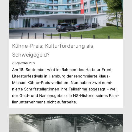
Kühne-Preis: Kul­tur­för­de­rung als
Schweigegeld?
7. Sep­tem­ber 2022
Am 18. Sep­tem­ber wird im Rah­men des Har­bour Front
Lite­ra­tur­fes­ti­vals in Ham­burg der renom­mierte Klaus-
Michael Kühne-Preis ver­lie­hen. Nun haben zwei nomi­
nierte Schriftsteller:innen ihre Teil­nahme abge­sagt – weil
der Geld- und Namens­ge­ber die NS-Historie sei­nes Fami­
li­en­un­ter­neh­mens nicht aufarbeite.