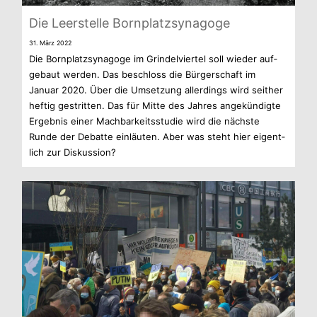
Die Leer­stelle Bornplatzsynagoge
31. März 2022
Die Born­platz­syn­agoge im Grin­del­vier­tel soll wie­der auf­
ge­baut wer­den. Das beschloss die Bür­ger­schaft im
Januar 2020. Über die Umset­zung aller­dings wird seit­her
hef­tig gestrit­ten. Das für Mitte des Jah­res ange­kün­digte
Ergeb­nis einer Mach­bar­keits­stu­die wird die nächste
Runde der Debatte ein­läu­ten. Aber was steht hier eigent­
lich zur Diskussion?