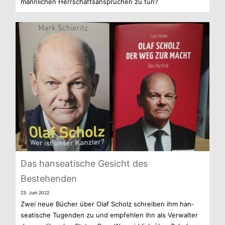
männ­li­chen Herr­schafts­an­sprü­chen zu tun?
Das han­sea­ti­sche Gesicht des
Bestehenden
23. Juni 2022
Zwei neue Bücher über Olaf Scholz schrei­ben ihm han­
sea­ti­sche Tugen­den zu und emp­feh­len ihn als Ver­wal­ter