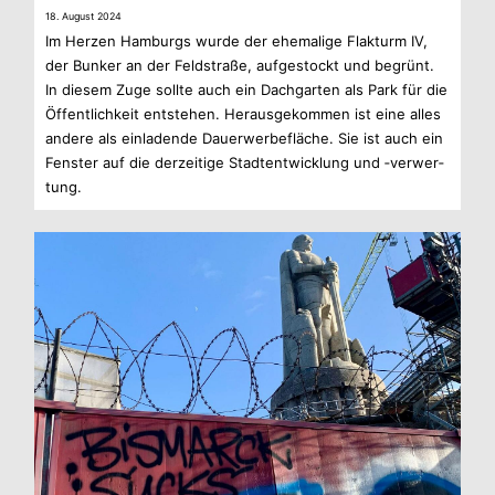
18. August 2024
Im Her­zen Ham­burgs wurde der ehe­ma­lige Flak­turm IV,
der Bun­ker an der Feld­straße, auf­ge­stockt und begrünt.
In die­sem Zuge sollte auch ein Dach­gar­ten als Park für die
Öffent­lich­keit ent­ste­hen. Her­aus­ge­kom­men ist eine alles
andere als ein­la­dende Dau­er­wer­be­flä­che. Sie ist auch ein
Fens­ter auf die der­zei­tige Stadt­ent­wick­lung und ‑ver­wer­
tung.