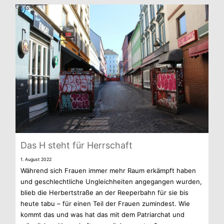
Das H steht für Herrschaft
1. August 2022
Wäh­rend sich Frauen immer mehr Raum erkämpft haben
und geschlecht­li­che Ungleich­hei­ten ange­gan­gen wur­den,
blieb die Her­bert­straße an der Ree­per­bahn für sie bis
heute tabu – für einen Teil der Frauen zumin­dest. Wie
kommt das und was hat das mit dem Patri­ar­chat und