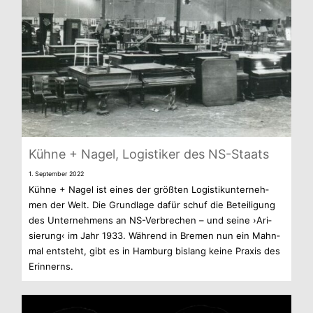
Kühne + Nagel, Logis­ti­ker des NS-Staats
1. Sep­tem­ber 2022
Kühne + Nagel ist eines der größ­ten Logis­tik­un­ter­neh­
men der Welt. Die Grund­lage dafür schuf die Betei­li­gung
des Unter­neh­mens an NS-Verbrechen – und seine ›Ari­
sie­rung‹ im Jahr 1933. Wäh­rend in Bre­men nun ein Mahn­
mal ent­steht, gibt es in Ham­burg bis­lang keine Pra­xis des
Erinnerns.