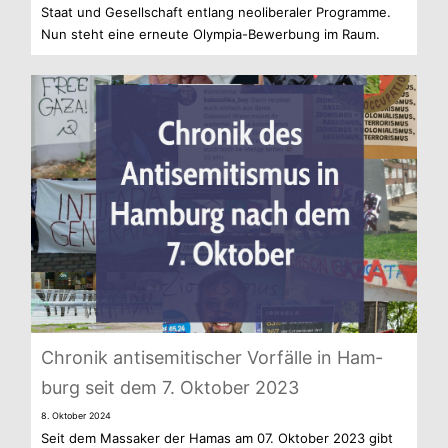
Staat und Gesell­schaft ent­lang neo­li­be­ra­ler Pro­gramme.
Nun steht eine erneute Olympia-Bewerbung im Raum.
Chro­nik anti­se­mi­ti­scher Vor­fälle in Ham­
burg seit dem 7. Okto­ber 2023
8. Okto­ber 2024
Seit dem Mas­sa­ker der Hamas am 07. Okto­ber 2023 gibt