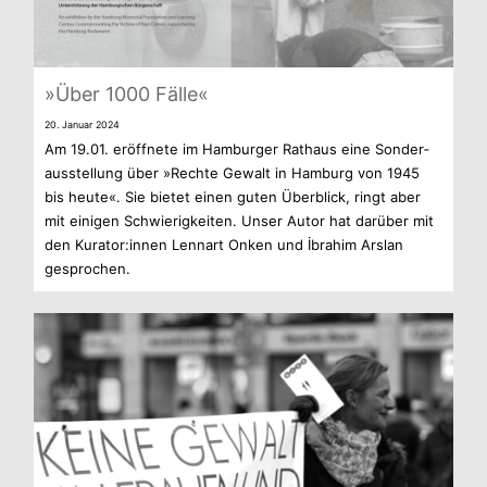
»Über 1000 Fälle«
20. Januar 2024
Am 19.01. eröff­nete im Ham­bur­ger Rat­haus eine Son­der­
aus­stel­lung über »Rechte Gewalt in Ham­burg von 1945
bis heute«. Sie bie­tet einen guten Über­blick, ringt aber
mit eini­gen Schwie­rig­kei­ten. Unser Autor hat dar­über mit
den Kurator:innen Lenn­art Onken und İbrahim Ars­lan
gesprochen.