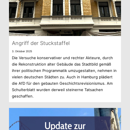
Angriff der Stuckstaffel
3. Okto­ber 2025
Die Ver­su­che kon­ser­va­ti­ver und rech­ter Akteure, durch
die Rekon­struk­tion alter Gebäude das Stadt­bild gemäß
ihrer poli­ti­schen Pro­gram­ma­tik umzu­ge­stal­ten, neh­men in
vie­len deut­schen Städ­ten zu. Auch in Ham­burg plä­diert
die AfD für den gebau­ten Geschichts­re­vi­sio­nis­mus. Am
Schul­ter­blatt wur­den der­weil stei­nerne Tat­sa­chen
geschaffen.