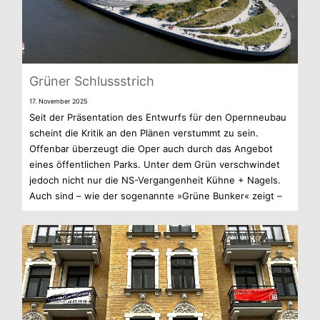
Grü­ner Schlussstrich
17. Novem­ber 2025
Seit der Prä­sen­ta­tion des Ent­wurfs für den Opern­neu­bau
scheint die Kri­tik an den Plä­nen ver­stummt zu sein.
Offen­bar über­zeugt die Oper auch durch das Ange­bot
eines öffent­li­chen Parks. Unter dem Grün ver­schwin­det
jedoch nicht nur die NS-Vergangenheit Kühne + Nagels.
Auch sind – wie der soge­nannte »Grüne Bun­ker« zeigt –