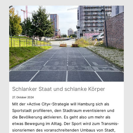
Schlan­ker Staat und schlanke Körper
27. Okto­ber 2024
Mit der »Active City«-Strategie will Ham­burg sich als
Sport­stadt pro­fi­lie­ren, den Stadt­raum even­ti­sie­ren und
die Bevöl­ke­rung akti­vie­ren. Es geht also um mehr als
etwas Bewe­gung im All­tag. Der Sport wird zum Trans­mis­
si­ons­rie­men des vor­an­schrei­ten­den Umbaus von Stadt,