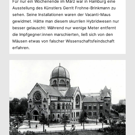
Für nur ein Wochen­ende im März war in Ham­burg eine
Aus­stel­lung des Künst­lers Ger­rit Frohne-Brinkmann zu
sehen. Seine Instal­la­tio­nen waren der Vacanti-Maus
gewid­met. Hätte man die­sem skur­ri­len Hybrid­we­sen nur
bes­ser gelauscht: Wäh­rend nur wenige Meter ent­fernt
die Impfgegner:innen mar­schier­ten, ließ sich von den
Mäu­sen etwas von fal­scher Wis­sen­schafts­feind­schaft
erfahren.