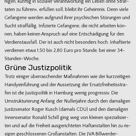
hi­gen, künf­tig in sozia­ler Ver­ant­wor­tung ein Leben ohne Straf­
ta­ten zu füh­ren«, erfül­len soll, bleibt ihr Geheim­nis. Denn viele
Gefan­gene wer­den auf­grund ihrer psy­chi­schen Stö­run­gen und
Sucht straf­fäl­lig. Infi­zierte Gefan­gene, die nicht arbei­ten kön­
nen, haben kei­nen Anspruch auf eine Ent­schä­di­gung für den
Ver­dienst­aus­fall. Der ist auch nicht beson­ders hoch. Inhaf­tierte
ver­die­nen etwa 1,50 bis 2,80 Euro pro Stunde, bei einer 34-
Stunden-Woche.
Grüne Justizpolitik
Trotz eini­ger über­ra­schen­der Maß­nah­men wie der kurz­zei­ti­gen
Han­dy­ein­füh­rung und der Aus­set­zung der Ersatz­frei­heits­stra­
fen ist die Jus­tiz­po­li­tik in Ham­burg wenig pro­gres­siv. Die
Umstruk­tu­rie­rung Anfang der Nuller­jahre durch den dama­li­gen
Jus­tiz­se­na­tor Roger Kusch (damals CDU) und den dama­li­gen
Innen­se­na­tor Ronald Schill ging weg von klei­nen spe­zia­li­sier­
ten und auf die Frei­heit aus­ge­rich­te­ten Haft­an­stal­ten hin zu rie­
si­gen geschlos­se­nen Groß­an­stal­ten. Die JVA Billwerder-