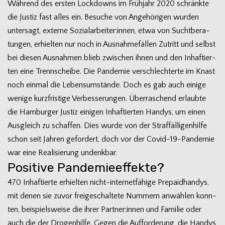
Wäh­rend des ers­ten Lock­downs im Früh­jahr 2020 schränkte
die Jus­tiz fast alles ein. Besu­che von Ange­hö­ri­gen wur­den
unter­sagt, externe Sozialarbeiter:innen, etwa von Sucht­be­ra­
tun­gen, erhiel­ten nur noch in Aus­nah­me­fäl­len Zutritt und selbst
bei die­sen Aus­nah­men blieb zwi­schen ihnen und den Inhaf­tier­
ten eine Trenn­scheibe. Die Pan­de­mie ver­schlech­terte im Knast
noch ein­mal die Lebens­um­stände. Doch es gab auch einige
wenige kurz­fris­tige Ver­bes­se­run­gen. Über­ra­schend erlaubte
die Ham­bur­ger Jus­tiz eini­gen Inhaf­tier­ten Han­dys, um einen
Aus­gleich zu schaf­fen. Dies wurde von der Straf­fäl­li­gen­hilfe
schon seit Jah­ren gefor­dert, doch vor der Covid-19-Pandemie
war eine Rea­li­sie­rung undenkbar.
Positive Pandemieeffekte?
470 Inhaf­tierte erhiel­ten nicht-internetfähige Pre­paid­han­dys,
mit denen sie zuvor frei­ge­schal­tete Num­mern anwäh­len konn­
ten, bei­spiels­weise die ihrer Partner:innen und Fami­lie oder
auch die der Dro­gen­hilfe. Gegen die Auf­for­de­rung, die Han­dys