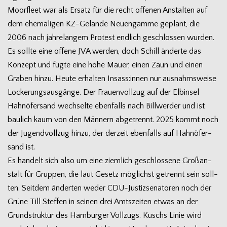
Moorfleet war als Ersatz für die recht offe­nen Anstal­ten auf
dem ehe­ma­li­gen KZ-Gelände Neu­en­gamme geplant, die
2006 nach jah­re­lan­gem Pro­test end­lich geschlos­sen wur­den.
Es sollte eine offene JVA wer­den, doch Schill änderte das
Kon­zept und fügte eine hohe Mauer, einen Zaun und einen
Gra­ben hinzu. Heute erhal­ten Insass:innen nur aus­nahms­weise
Locke­rungs­aus­gänge. Der Frau­en­voll­zug auf der Elb­in­sel
Hahn­öfer­sand wech­selte eben­falls nach Bill­wer­der und ist
bau­lich kaum von den Män­nern abge­trennt. 2025 kommt noch
der Jugend­voll­zug hinzu, der der­zeit eben­falls auf Hahn­öfer­
sand ist.
Es han­delt sich also um eine ziem­lich geschlos­sene Groß­an­
stalt für Grup­pen, die laut Gesetz mög­lichst getrennt sein soll­
ten. Seit­dem änder­ten weder CDU-Justizsenatoren noch der
Grüne Till Stef­fen in sei­nen drei Amts­zei­ten etwas an der
Grund­struk­tur des Ham­bur­ger Voll­zugs. Kuschs Linie wird