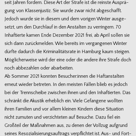
seit Jah­ren for­dern. Diese Art der Strafe ist die reinste Aus­prä­
gung von Klas­sen­jus­tiz. Sie wurde zwar nicht abge­schafft.
Jedoch wurde sie in die­sem und dem vori­gen Win­ter aus­ge­
setzt, um den Durch­lauf in den Anstal­ten zu ver­rin­gern. 70
Inhaf­tierte kamen Ende Dezem­ber 2021 frei, ab April sol­len sie
sich dann zurück­mel­den. Wie bereits im ver­gan­ge­nen Win­ter
dürfte dadurch die Kri­mi­na­li­täts­rate in Ham­burg kaum stei­gen.
Mög­li­cher­weise wird der eine oder die andere ihre Strafe doch
noch abbe­zah­len oder abarbeiten.
Ab Som­mer 2021 konn­ten Besucher:innen die Haft­an­stal­ten
erneut wie­der betre­ten. In den meis­ten Fäl­len blieb es jedoch
bei der Trenn­scheibe zwi­schen ihnen und den Inhaf­tier­ten. Das
schränkt die Akus­tik erheb­lich ein. Viele Gefan­gene woll­ten
ihren Fami­lien und vor allem klei­nen Kin­dern diese Situa­tion
nicht zumu­ten und ver­zich­te­ten auf Besu­che. Dazu fiel ein
Groß­teil der Maß­nah­men aus, zu denen der Voll­zug auf­grund
sei­nes Reso­zia­li­sie­rungs­auf­trags ver­pflich­tet ist. Aus- und Fort­