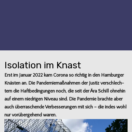
Isolation im Knast
Erst im Januar 2022 kam Corona so rich­tig in den Ham­bur­ger
Knäs­ten an. Die Pan­de­mie­maß­nah­men der Jus­tiz ver­schlech­
tern die Haft­be­din­gun­gen noch, die seit der Ära
Schill
ohne­hin
auf einem nied­ri­gen Niveau sind. Die Pan­de­mie brachte aber
auch über­ra­schende Ver­bes­se­run­gen mit sich – die indes wohl
nur vor­über­ge­hend waren
.