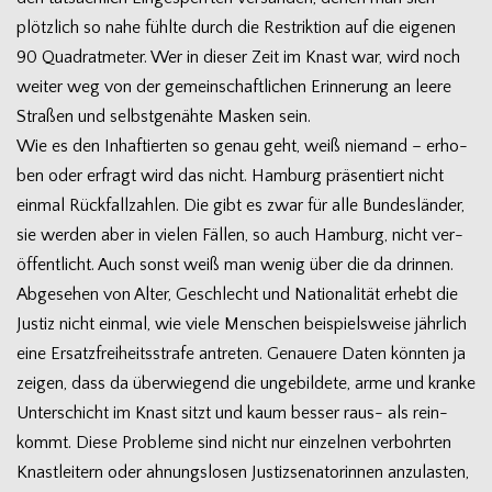
plötz­lich so nahe fühlte durch die Restrik­tion auf die eige­nen
90 Qua­drat­me­ter. Wer in die­ser Zeit im Knast war, wird noch
wei­ter weg von der gemein­schaft­li­chen Erin­ne­rung an leere
Stra­ßen und selbst­ge­nähte Mas­ken sein.
Wie es den Inhaf­tier­ten so genau geht, weiß nie­mand – erho­
ben oder erfragt wird das nicht. Ham­burg prä­sen­tiert nicht
ein­mal Rück­fall­zah­len. Die gibt es zwar für alle Bun­des­län­der,
sie wer­den aber in vie­len Fäl­len, so auch Ham­burg, nicht ver­
öf­fent­licht. Auch sonst weiß man wenig über die da drin­nen.
Abge­se­hen von Alter, Geschlecht und Natio­na­li­tät erhebt die
Jus­tiz nicht ein­mal, wie viele Men­schen bei­spiels­weise jähr­lich
eine Ersatz­frei­heits­strafe antre­ten. Genauere Daten könn­ten ja
zei­gen, dass da über­wie­gend die unge­bil­dete, arme und kranke
Unter­schicht im Knast sitzt und kaum bes­ser raus- als rein­
kommt. Diese Pro­bleme sind nicht nur ein­zel­nen ver­bohr­ten
Knast­lei­tern oder ahnungs­lo­sen Jus­tiz­se­na­to­rin­nen anzu­las­ten,