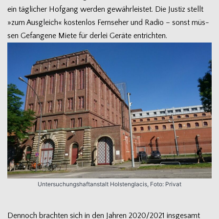
ein täg­li­cher Hof­gang wer­den gewähr­leis­tet. Die Jus­tiz stellt
»zum Aus­gleich« kos­ten­los Fern­se­her und Radio – sonst müs­
sen Gefan­gene Miete für der­lei Geräte entrichten.
Unter­su­chungs­haft­an­stalt Hols­teng­la­cis, Foto: Privat
Den­noch brach­ten sich in den Jah­ren 2020/2021 ins­ge­samt