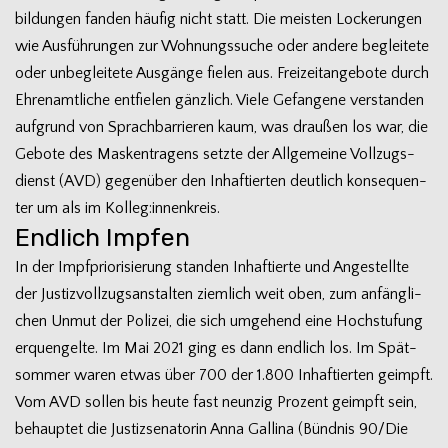
bil­dun­gen fan­den häu­fig nicht statt. Die meis­ten Locke­run­gen
wie Aus­füh­run­gen zur Woh­nungs­su­che oder andere beglei­tete
oder unbe­glei­tete Aus­gänge fie­len aus. Frei­zeit­an­ge­bote durch
Ehren­amt­li­che ent­fie­len gänz­lich. Viele Gefan­gene ver­stan­den
auf­grund von Sprach­bar­rie­ren kaum, was drau­ßen los war, die
Gebote des Mas­ken­tra­gens setzte der All­ge­meine Voll­zugs­
dienst (AVD) gegen­über den Inhaf­tier­ten deut­lich kon­se­quen­
ter um als im Kolleg:innenkreis.
Endlich Impfen
In der Impf­prio­ri­sie­rung stan­den Inhaf­tierte und Ange­stellte
der Jus­tiz­voll­zugs­an­stal­ten ziem­lich weit oben, zum anfäng­li­
chen Unmut der Poli­zei, die sich umge­hend eine Hoch­stu­fung
erquen­gelte. Im Mai 2021 ging es dann end­lich los. Im Spät­
som­mer waren etwas über 700 der 1.800 Inhaf­tier­ten geimpft.
Vom AVD sol­len bis heute fast neun­zig Pro­zent geimpft sein,
behaup­tet die Jus­tiz­se­na­to­rin Anna Gal­lina (Bünd­nis 90/Die