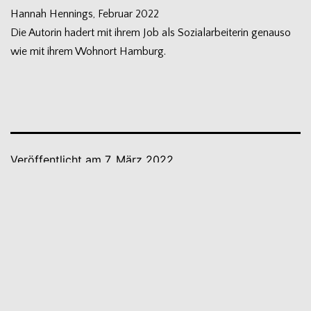
Han­nah Hen­nings, Februar 2022
Die Autorin hadert mit ihrem Job als Sozi­al­ar­bei­te­rin genauso
wie mit ihrem Wohn­ort Hamburg.
Veröffentlicht am
7. März 2022
Kategorisiert als
Allgemein
,
Essay
Schreibe einen Kommentar
Deine E-Mail-Adresse wird nicht veröffentlicht.
Erforderliche