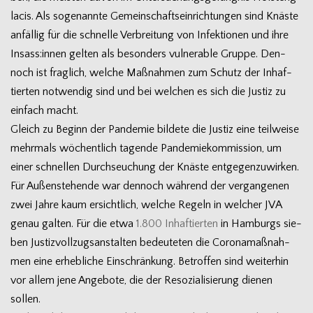
la­cis. Als soge­nannte Gemein­schafts­ein­rich­tun­gen sind Knäste
anfäl­lig für die schnelle Ver­brei­tung von Infek­tio­nen und ihre
Insass:innen gel­ten als beson­ders vul­nerable Gruppe. Den­
noch ist frag­lich, wel­che Maß­nah­men zum Schutz der Inhaf­
tier­ten not­wen­dig sind und bei wel­chen es sich die Jus­tiz zu
ein­fach macht.
Gleich zu Beginn der Pan­de­mie bil­dete die Jus­tiz eine teil­weise
mehr­mals wöchent­lich tagende Pan­de­mie­kom­mis­sion, um
einer schnel­len Durch­seu­chung der Knäste ent­ge­gen­zu­wir­ken.
Für Außen­ste­hende war den­noch wäh­rend der ver­gan­ge­nen
zwei Jahre kaum ersicht­lich, wel­che Regeln in wel­cher JVA
genau gal­ten. Für die etwa
1.800 Inhaf­tier­ten
in Ham­burgs sie­
ben Jus­tiz­voll­zugs­an­stal­ten bedeu­te­ten die Coro­na­maß­nah­
men eine erheb­li­che Ein­schrän­kung. Betrof­fen sind wei­ter­hin
vor allem jene Ange­bote, die der Reso­zia­li­sie­rung die­nen
sollen.