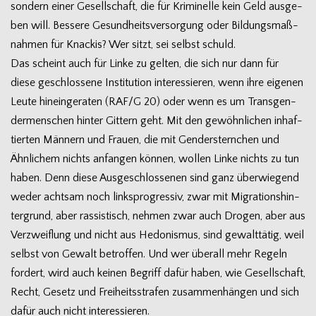
son­dern einer Gesell­schaft, die für Kri­mi­nelle kein Geld aus­ge­
ben will. Bes­sere Gesund­heits­ver­sor­gung oder Bil­dungs­maß­
nah­men für Kna­ckis? Wer sitzt, sei selbst schuld.
Das scheint auch für Linke zu gel­ten, die sich nur dann für
diese geschlos­sene Insti­tu­tion inter­es­sie­ren, wenn ihre eige­nen
Leute hin­ein­ge­ra­ten (RAF/G 20) oder wenn es um Trans­gen­
der­men­schen hin­ter Git­tern geht. Mit den gewöhn­li­chen inhaf­
tier­ten Män­nern und Frauen, die mit Gen­der­stern­chen und
Ähn­li­chem nichts anfan­gen kön­nen, wol­len Linke nichts zu tun
haben. Denn diese Aus­ge­schlos­se­nen sind ganz über­wie­gend
weder acht­sam noch links­pro­gres­siv, zwar mit Migra­ti­ons­hin­
ter­grund, aber ras­sis­tisch, neh­men zwar auch Dro­gen, aber aus
Ver­zweif­lung und nicht aus Hedo­nis­mus, sind gewalt­tä­tig, weil
selbst von Gewalt betrof­fen. Und wer über­all mehr Regeln
for­dert, wird auch kei­nen Begriff dafür haben, wie Gesell­schaft,
Recht, Gesetz und Frei­heits­stra­fen zusam­men­hän­gen und sich
dafür auch nicht interessieren.