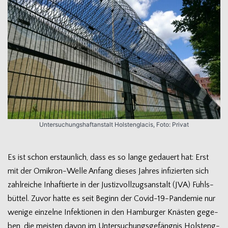
Unter­su­chungs­haft­an­stalt Hols­teng­la­cis, Foto: Privat
Es ist schon erstaun­lich, dass es so lange gedau­ert hat: Erst
mit der Omikron-Welle Anfang die­ses Jah­res infi­zier­ten sich
zahl­rei­che Inhaf­tierte in der Jus­tiz­voll­zugs­an­stalt (JVA) Fuhls­
büt­tel. Zuvor hatte es seit Beginn der Covid-19-Pandemie nur
wenige ein­zelne Infek­tio­nen in den Ham­bur­ger Knäs­ten gege­
ben, die meis­ten davon im Unter­su­chungs­ge­fäng­nis Hols­teng­