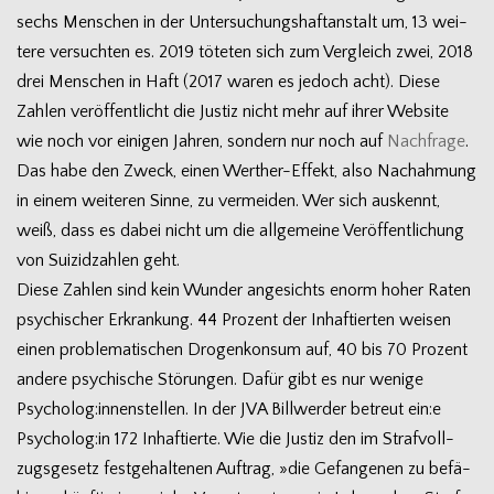
sechs Men­schen in der Unter­su­chungs­haft­an­stalt um, 13 wei­
tere ver­such­ten es. 2019 töte­ten sich zum Ver­gleich zwei, 2018
drei Men­schen in Haft (2017 waren es jedoch acht). Diese
Zah­len ver­öf­fent­licht die Jus­tiz nicht mehr auf ihrer Web­site
wie noch vor eini­gen Jah­ren, son­dern nur noch auf
Nach­frage
.
Das habe den Zweck, einen Werther-Effekt, also Nach­ah­mung
in einem wei­te­ren Sinne, zu ver­mei­den. Wer sich aus­kennt,
weiß, dass es dabei nicht um die all­ge­meine Ver­öf­fent­li­chung
von Sui­zid­zah­len geht.
Diese Zah­len sind kein Wun­der ange­sichts enorm hoher Raten
psy­chi­scher Erkran­kung. 44 Pro­zent der Inhaf­tier­ten wei­sen
einen pro­ble­ma­ti­schen Dro­gen­kon­sum auf, 40 bis 70 Pro­zent
andere psy­chi­sche Stö­run­gen. Dafür gibt es nur wenige
Psycholog:innenstellen. In der JVA Bill­wer­der betreut ein:e
Psycholog:in 172 Inhaf­tierte. Wie die Jus­tiz den im Straf­voll­
zugs­ge­setz fest­ge­hal­te­nen Auf­trag, »die Gefan­ge­nen zu befä­