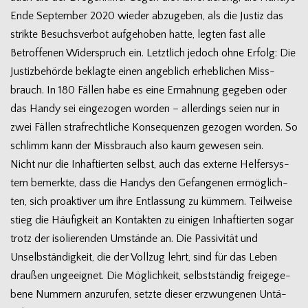
Ende Sep­tem­ber 2020 wie­der abzu­ge­ben, als die Jus­tiz das
strikte Besuchs­ver­bot auf­ge­ho­ben hatte, leg­ten fast alle
Betrof­fe­nen Wider­spruch ein. Letzt­lich jedoch ohne Erfolg: Die
Jus­tiz­be­hörde beklagte einen angeb­lich erheb­li­chen Miss­
brauch. In 180 Fäl­len habe es eine Ermah­nung gege­ben oder
das Handy sei ein­ge­zo­gen wor­den – aller­dings seien nur in
zwei Fäl­len straf­recht­li­che Kon­se­quen­zen gezo­gen wor­den. So
schlimm kann der Miss­brauch also kaum gewe­sen sein.
Nicht nur die Inhaf­tier­ten selbst, auch das externe Hel­fer­sys­
tem bemerkte, dass die Han­dys den Gefan­ge­nen ermög­lich­
ten, sich pro­ak­ti­ver um ihre Ent­las­sung zu küm­mern. Teil­weise
stieg die Häu­fig­keit an Kon­tak­ten zu eini­gen Inhaf­tier­ten sogar
trotz der iso­lie­ren­den Umstände an. Die Pas­si­vi­tät und
Unselb­stän­dig­keit, die der Voll­zug lehrt, sind für das Leben
drau­ßen unge­eig­net. Die Mög­lich­keit, selbst­stän­dig frei­ge­ge­
bene Num­mern anzu­ru­fen, setzte die­ser erzwun­ge­nen Untä­