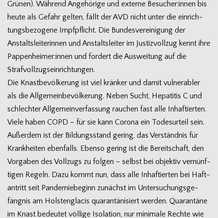
Grü­nen). Wäh­rend Ange­hö­rige und externe Besucher:innen bis
heute als Gefahr gel­ten, fällt der AVD nicht unter die ein­rich­
tungs­be­zo­gene Impf­pflicht. Die Bun­des­ver­ei­ni­gung der
Anstalts­lei­te­rin­nen und Anstalts­lei­ter im Jus­tiz­voll­zug kennt ihre
Pappenheimer:innen und for­dert die Aus­wei­tung auf die
Strafvollzugseinrichtungen.
Die Knast­be­völ­ke­rung ist viel krän­ker und damit vul­nerabler
als die All­ge­mein­be­völ­ke­rung. Neben Sucht, Hepa­ti­tis C und
schlech­ter All­ge­mein­ver­fas­sung rau­chen fast alle Inhaf­tier­ten.
Viele haben COPD – für sie kann Corona ein Todes­ur­teil sein.
Außer­dem ist der Bil­dungs­stand gering, das Ver­ständ­nis für
Krank­hei­ten eben­falls. Ebenso gering ist die Bereit­schaft, den
Vor­ga­ben des Voll­zugs zu fol­gen – selbst bei objek­tiv ver­nünf­
ti­gen Regeln. Dazu kommt nun, dass alle Inhaf­tier­ten bei Haft­
an­tritt seit Pan­de­mie­be­ginn zunächst im Unter­su­chungs­ge­
fäng­nis am Hols­teng­la­cis qua­ran­tä­ni­siert wer­den. Qua­ran­täne
im Knast bedeu­tet völ­lige Iso­la­tion, nur mini­male Rechte wie