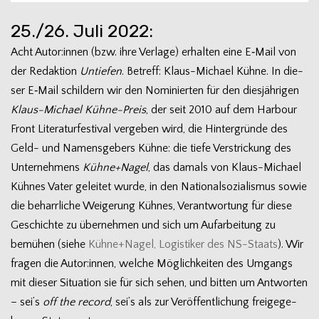
25./26. Juli 2022:
Acht Autor:innen (bzw. ihre Ver­lage) erhal­ten eine E‑Mail von
der Redak­tion
Untie­fen
. Betreff: Klaus-Michael Kühne. In die­
ser E‑Mail schil­dern wir den Nomi­nier­ten für den dies­jäh­ri­gen
Klaus-Michael Kühne-Preis
, der seit 2010 auf dem Har­bour
Front Lite­ra­tur­fes­ti­val ver­ge­ben wird, die Hin­ter­gründe des
Geld- und Namens­ge­bers Kühne: die tiefe Ver­stri­ckung des
Unter­neh­mens
Kühne+Nagel
, das damals von Klaus-Michael
Küh­nes Vater gelei­tet wurde, in den Natio­nal­so­zia­lis­mus sowie
die beharr­li­che Wei­ge­rung Küh­nes, Ver­ant­wor­tung für diese
Geschichte zu über­neh­men und sich um Auf­ar­bei­tung zu
bemü­hen (siehe
Kühne+Nagel, Logis­ti­ker des NS-Staats
). Wir
fra­gen die Autor:innen, wel­che Mög­lich­kei­ten des Umgangs
mit die­ser Situa­tion sie für sich sehen, und bit­ten um Ant­wor­ten
– sei’s
off the record
, sei’s als zur Ver­öf­fent­li­chung frei­ge­ge­