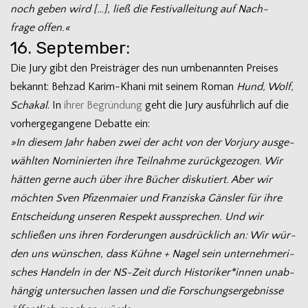
noch geben wird […], ließ die Fes­ti­val­lei­tung auf Nach­
frage offen.«
16. September:
Die Jury gibt den Preis­trä­ger des nun umbe­nann­ten Prei­ses
bekannt: Behzad Karim-Khani mit sei­nem Roman
Hund, Wolf,
Scha­kal
. In
ihrer Begrün­dung
geht die Jury aus­führ­lich auf die
vor­her­ge­gan­gene Debatte ein:
»In die­sem Jahr haben zwei der acht von der Vor­jury aus­ge­
wähl­ten Nomi­nier­ten ihre Teil­nahme zurück­ge­zo­gen. Wir
hät­ten gerne auch über ihre Bücher dis­ku­tiert. Aber wir
möch­ten Sven Pfi­zen­maier und Fran­ziska Gäns­ler für ihre
Ent­schei­dung unse­ren Respekt aus­spre­chen. Und wir
schlie­ßen uns ihren For­de­run­gen aus­drück­lich an: Wir wür­
den uns wün­schen, dass Kühne + Nagel sein unter­neh­me­ri­
sches Han­deln in der NS-Zeit durch Historiker*innen unab­
hän­gig unter­su­chen las­sen und die For­schungs­er­geb­nisse