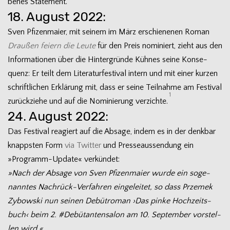
be­nes Statement.
18. August 2022:
Sven Pfi­zen­maier, mit sei­nem im März erschie­ne­nen Roman
Drau­ßen fei­ern die Leute
für den Preis nomi­niert, zieht aus den
Infor­ma­tio­nen über die Hin­ter­gründe Küh­nes seine Kon­se­
quenz: Er teilt dem Lite­ra­tur­fes­ti­val intern und mit einer kur­zen
schrift­li­chen Erklä­rung mit, dass er seine Teil­nahme am Fes­ti­val
1
zurück­ziehe und auf die Nomi­nie­rung ver­zichte.
24. August 2022:
Das Fes­ti­val reagiert auf die Absage, indem es in der denk­bar
knapps­ten Form
via Twit­ter
und Pres­se­aus­sendung ein
»Programm-Update« verkündet:
»Nach der Absage von Sven Pfi­zen­maier wurde ein soge­
nann­tes Nachrück-Verfahren ein­ge­lei­tet, so dass Prze­mek
Zybow­ski nun sei­nen Debüt­ro­man ›Das pinke Hoch­zeits­
buch‹ beim 2. #Debü­tan­ten­sa­lon am 10. Sep­tem­ber vor­stel­
len wird.«