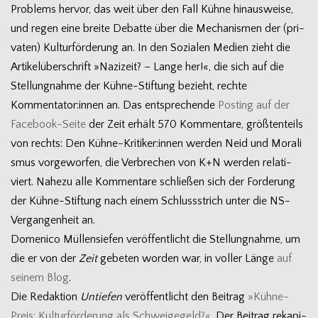
Pro­blems her­vor, das weit über den Fall Kühne hin­aus­weise,
und regen eine breite Debatte über die Mecha­nis­men der (pri­
va­ten) Kul­tur­för­de­rung an. In den Sozia­len Medien zieht die
Arti­kel­über­schrift »Nazi­zeit? – Lange her!«, die sich auf die
Stel­lung­nahme der Kühne-Stiftung bezieht, rechte
Kommentator:innen an. Das ent­spre­chende
Pos­ting auf der
Facebook-Seite
der Zeit erhält 570 Kom­men­tare, größ­ten­teils
von rechts: Den Kühne-Kritiker:innen wer­den Neid und Mora­li
s­mus vor­ge­wor­fen, die Ver­bre­chen von K+N wer­den rela­ti­
viert. Nahezu alle Kom­men­tare schlie­ßen sich der For­de­rung
der Kühne-Stiftung nach einem Schluss­strich unter die NS-
Vergangenheit an.
Dome­nico Mül­len­sie­fen ver­öf­fent­licht die Stel­lung­nahme, um
die er von der
Zeit
gebe­ten wor­den war, in vol­ler Länge
auf
sei­nem Blog
.
Die Redak­tion
Untie­fen
ver­öf­fent­licht den Bei­trag
»Kühne-
Preis: Kul­tur­för­de­rung als Schwei­ge­geld?«
. Der Bei­trag reka­pi­