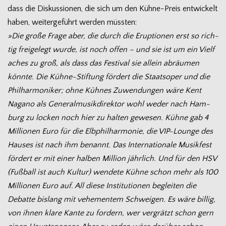
dass die Dis­kus­sio­nen, die sich um den Kühne-Preis ent­wi­ckelt
haben, wei­ter­ge­führt wer­den müssten:
»Die große Frage aber, die durch die Erup­tio­nen erst so rich­
tig frei­ge­legt wurde, ist noch offen – und sie ist um ein Viel­f
a­ches zu groß, als dass das Fes­ti­val sie allein abräu­men
könnte. Die Kühne-Stiftung för­dert die Staats­oper und die
Phil­har­mo­ni­ker; ohne Küh­nes Zuwen­dun­gen wäre Kent
Nagano als Gene­ral­mu­sik­di­rek­tor wohl weder nach Ham­
burg zu locken noch hier zu hal­ten gewe­sen. Kühne gab 4
Mil­lio­nen Euro für die Elb­phil­har­mo­nie, die VIP-Lounge des
Hau­ses ist nach ihm benannt. Das Inter­na­tio­nale Musik­fest
för­dert er mit einer hal­ben Mil­lion jähr­lich. Und für den HSV
(Fuß­ball ist auch Kul­tur) wen­dete Kühne schon mehr als 100
Mil­lio­nen Euro auf. All diese Insti­tu­tio­nen beglei­ten die
Debatte bis­lang mit vehe­men­tem Schwei­gen.
Es wäre bil­lig,
von ihnen klare Kante zu for­dern, wer ver­grätzt schon gern