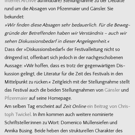
Inter­net Archive
auf­find­bare) Stel­lung­nahme zu der Debatte
rund um die Absa­gen von Pfi­zen­maier und Gäns­ler. Sie
bekundet:
»Wir fin­den diese Absa­gen sehr bedau­er­lich. Für die Beweg­
gründe der Betref­fen­den haben wir Ver­ständ­nis – auch wir
sehen Dis­kus­si­ons­be­darf in die­ser Angelegenheit.«
Dass der »Dis­kus­si­ons­be­darf« der Fes­ti­val­lei­tung nicht so
drin­gend ist, offen­bart sich jedoch in der nach­ge­scho­be­nen
Aus­sage: »Wir hof­fen, dass es trotz der gegen­wär­ti­gen Dis­
kus­sion gelingt, die Lite­ra­tur für die Zeit des Fes­ti­vals in den
Mit­tel­punkt zu rücken.« Zeit­gleich mit der Stel­lung­nahme stellt
das Fes­ti­val auch die bei­den Stel­lung­nah­men von
Gäns­ler
und
Pfi­zen­maier
auf seine Homepage.
Am sel­ben Tag erscheint auf
Zeit Online
ein Bei­trag von Chris­
toph Twi­ckel
. In ihm kom­men auch wei­tere nomi­nierte
Schriftsteller:innen zu Wort: Dome­nico Mül­len­sie­fen und
Annika Büsing. Beide heben den struk­tu­rel­len Cha­rak­ter des