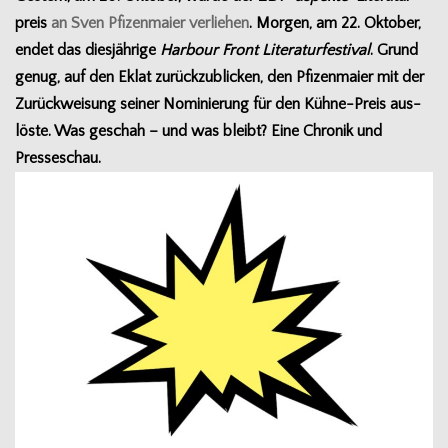
preis
an Sven Pfi­zen­maier ver­lie­hen
. Mor­gen, am 22. Okto­ber,
endet das dies­jäh­rige
Har­bour Front Lite­ra­tur­fes­ti­val
. Grund
genug, auf den Eklat zurück­zu­bli­cken, den Pfi­zen­maier mit der
Zurück­wei­sung sei­ner Nomi­nie­rung für den Kühne-Preis aus­
löste. Was geschah – und was bleibt? Eine Chro­nik und
Presseschau.