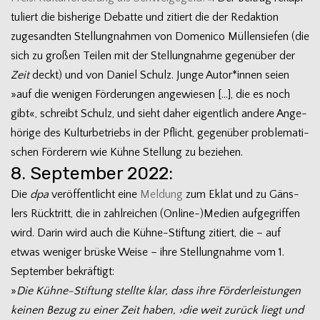
tu­liert die bis­he­rige Debatte und zitiert die der Redak­tion
zuge­sand­ten Stel­lung­nah­men von Dome­nico Mül­len­sie­fen (die
sich zu gro­ßen Tei­len mit der Stel­lung­nahme gegen­über der
Zeit
deckt) und von Daniel Schulz. Junge Autor*innen seien
»auf die weni­gen För­de­run­gen ange­wie­sen […], die es noch
gibt«, schreibt Schulz, und sieht daher eigent­lich andere Ange­
hö­rige des Kul­tur­be­triebs in der Pflicht, gegen­über pro­ble­ma­ti­
schen För­de­rern wie Kühne Stel­lung zu beziehen.
8. September 2022:
Die
dpa
ver­öf­fent­licht eine
Mel­dung
zum Eklat und zu Gäns­
lers Rück­tritt, die in zahl­rei­chen (Online-)Medien auf­ge­grif­fen
wird. Darin wird auch die Kühne-Stiftung zitiert, die – auf
etwas weni­ger brüske Weise – ihre Stel­lung­nahme vom 1.
Sep­tem­ber bekräftigt:
»
Die Kühne-Stiftung stellte klar, dass ihre För­der­leis­tun­gen
kei­nen Bezug zu einer Zeit haben, ›die weit zurück liegt und