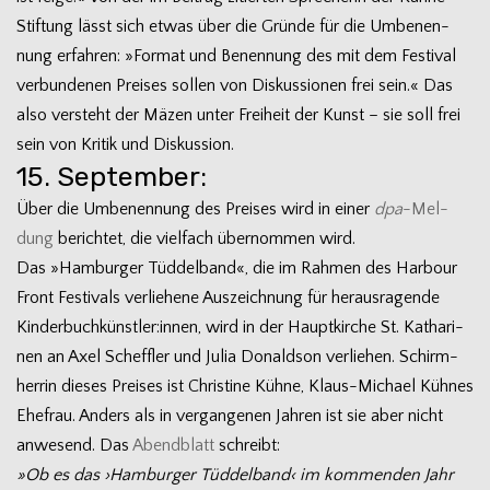
Stiftung lässt sich etwas über die Gründe für die Umbe­nen­
nung erfah­ren: »For­mat und Benen­nung des mit dem Fes­ti­val
ver­bun­de­nen Prei­ses sol­len von Dis­kus­sio­nen frei sein.« Das
also ver­steht der Mäzen unter Frei­heit der Kunst – sie soll frei
sein von Kri­tik und Diskussion.
15. September:
Über die Umbe­nen­nung des Prei­ses wird in einer
dpa
-Mel­
dung
berich­tet, die viel­fach über­nom­men wird.
Das »Ham­bur­ger Tüd­del­band«, die im Rah­men des Har­bour
Front Fes­ti­vals ver­lie­hene Aus­zeich­nung für her­aus­ra­gende
Kinderbuchkünstler:innen, wird in der Haupt­kir­che St. Katha­ri­
nen an Axel Scheff­ler und Julia Donald­son ver­lie­hen. Schirm­
her­rin die­ses Prei­ses ist Chris­tine Kühne, Klaus-Michael Küh­nes
Ehe­frau. Anders als in ver­gan­ge­nen Jah­ren ist sie aber nicht
anwe­send. Das
Abend­blatt
schreibt:
»Ob es das ›Ham­bur­ger Tüd­del­band‹ im kom­men­den Jahr