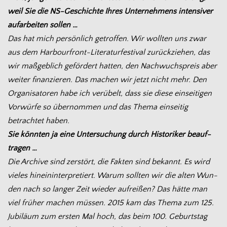
weil Sie die NS-Geschichte Ihres Unter­neh­mens inten­si­ver
auf­ar­bei­ten sol­len …
Das hat mich per­sön­lich getrof­fen. Wir woll­ten uns zwar
aus dem Harbourfront-Literaturfestival zurück­zie­hen, das
wir maß­geb­lich geför­dert hat­ten, den Nach­wuchs­preis aber
wei­ter finan­zie­ren. Das machen wir jetzt nicht mehr. Den
Orga­ni­sa­to­ren habe ich ver­übelt, dass sie diese ein­sei­ti­gen
Vor­würfe so über­nom­men und das Thema ein­sei­tig
betrach­tet haben.
Sie könn­ten ja eine Unter­su­chung durch His­to­ri­ker beauf­
tra­gen …
Die Archive sind zer­stört, die Fak­ten sind bekannt. Es wird
vie­les hin­ein­in­ter­pre­tiert. Warum soll­ten wir die alten Wun­
den nach so lan­ger Zeit wie­der auf­rei­ßen? Das hätte man
viel frü­her machen müs­sen. 2015 kam das Thema zum 125.
Jubi­läum zum ers­ten Mal hoch, das beim 100. Geburts­tag