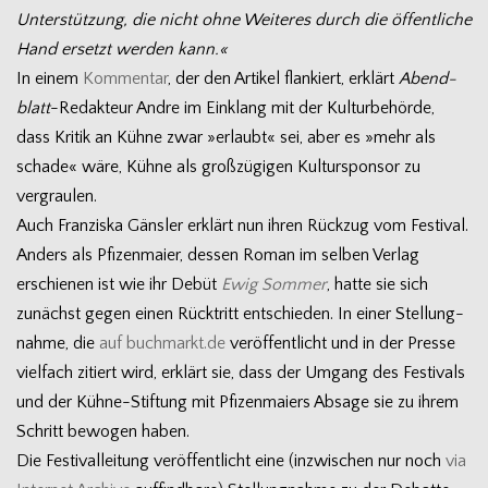
Unter­stüt­zung, die nicht ohne Wei­te­res durch die öffent­li­che
Hand ersetzt wer­den kann.«
In einem
Kom­men­tar
, der den Arti­kel flan­kiert, erklärt
Abend­
blatt
-Redak­teur Andre im Ein­klang mit der Kul­tur­be­hörde,
dass Kri­tik an Kühne zwar »erlaubt« sei, aber es »mehr als
schade« wäre, Kühne als groß­zü­gi­gen Kul­tur­spon­sor zu
vergraulen.
Auch Fran­ziska Gäns­ler erklärt nun ihren Rück­zug vom Fes­ti­val.
Anders als Pfi­zen­maier, des­sen Roman im sel­ben Ver­lag
erschie­nen ist wie ihr Debüt
Ewig Som­mer
, hatte sie sich
zunächst gegen einen Rück­tritt ent­schie­den. In einer Stel­lung­
nahme, die
auf buchmarkt.de
ver­öf­fent­licht und in der Presse
viel­fach zitiert wird, erklärt sie, dass der Umgang des Fes­ti­vals
und der Kühne-Stiftung mit Pfi­zen­mai­ers Absage sie zu ihrem
Schritt bewo­gen haben.
Die Fes­ti­val­lei­tung ver­öf­fent­licht eine (inzwi­schen nur noch
via