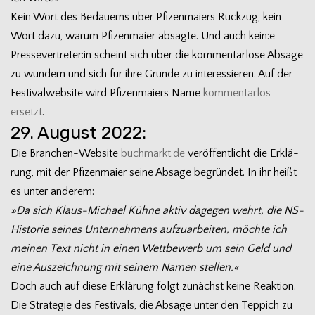
Kein Wort des Bedau­erns über Pfi­zen­mai­ers Rück­zug, kein
Wort dazu, warum Pfi­zen­maier absagte. Und auch kein:e
Pressevertreter:in scheint sich über die kom­men­tar­lose Absage
zu wun­dern und sich für ihre Gründe zu inter­es­sie­ren. Auf der
Fes­ti­val­web­site wird Pfi­zen­mai­ers Name
kom­men­tar­los
ersetzt
.
29. August 2022:
Die Branchen-Website
buchmarkt.de
ver­öf­fent­licht die Erklä­
rung, mit der Pfi­zen­maier seine Absage begrün­det. In ihr heißt
es unter anderem:
»Da sich Klaus-Michael Kühne aktiv dage­gen wehrt, die NS-
Historie sei­nes Unter­neh­mens auf­zu­ar­bei­ten, möchte ich
mei­nen Text nicht in einen Wett­be­werb um sein Geld und
eine Aus­zeich­nung mit sei­nem Namen stellen.«
Doch auch auf diese Erklä­rung folgt zunächst keine Reak­tion.
Die Stra­te­gie des Fes­ti­vals, die Absage unter den Tep­pich zu