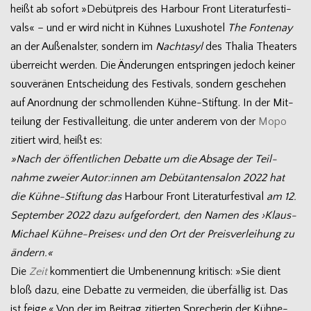
heißt ab sofort »Debüt­preis des Har­bour Front Lite­ra­tur­fes­ti­
vals« – und er wird nicht in Küh­nes Luxus­ho­tel
The Fon­tenay
an der Außen­als­ter, son­dern im
Nacht­asyl
des Tha­lia Thea­ters
über­reicht wer­den. Die Ände­run­gen ent­sprin­gen jedoch kei­ner
sou­ve­rä­nen Ent­schei­dung des Fes­ti­vals, son­dern gesche­hen
auf Anord­nung der schmol­len­den Kühne-Stiftung. In der Mit­
tei­lung der Fes­ti­val­lei­tung, die unter ande­rem von der
Mopo
zitiert wird, heißt es:
»Nach der öffent­li­chen Debatte um die Absage der Teil­
nahme zweier Autor:innen am Debü­tan­ten­sa­lon 2022 hat
die Kühne-Stiftung das
Har­bour Front Lite­ra­tur­fes­ti­val
am 12.
Sep­tem­ber 2022 dazu auf­ge­for­dert, den Namen des ›Klaus-
Michael Kühne-Preises‹ und den Ort der Preis­ver­lei­hung zu
ändern.«
Die
Zeit
kom­men­tiert die Umbe­nen­nung kri­tisch: »Sie dient
bloß dazu, eine Debatte zu ver­mei­den, die über­fäl­lig ist. Das
ist feige.« Von der im Bei­trag zitier­ten Spre­che­rin der Kühne-