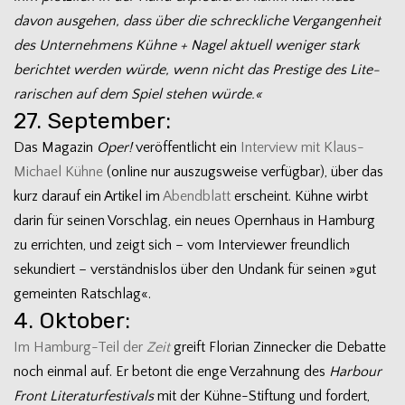
davon aus­ge­hen, dass über die schreck­li­che Ver­gan­gen­heit
des Unter­neh­mens Kühne + Nagel aktu­ell weni­ger stark
berich­tet wer­den würde, wenn nicht das Pres­tige des Lite­
ra­ri­schen auf dem Spiel ste­hen würde.«
27. September:
Das Maga­zin
Oper!
ver­öf­fent­licht ein
Inter­view mit Klaus-
Michael Kühne
(online nur aus­zugs­weise ver­füg­bar), über das
kurz dar­auf ein Arti­kel im
Abend­blatt
erscheint. Kühne wirbt
darin für sei­nen Vor­schlag, ein neues Opern­haus in Ham­burg
zu errich­ten, und zeigt sich – vom Inter­viewer freund­lich
sekun­diert – ver­ständ­nis­los über den Undank für sei­nen »gut
gemein­ten Ratschlag«.
4. Oktober:
Im Hamburg-Teil der
Zeit
greift Flo­rian Zinne­cker die Debatte
noch ein­mal auf. Er betont die enge Ver­zah­nung des
Har­bour
Front Lite­ra­tur­fes­ti­vals
mit der Kühne-Stiftung und for­dert,