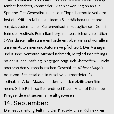
tem­ber berich­tet, kommt der Eklat hier von Beginn an zur
Spra­che: Der Gene­ral­inten­dant der Elb­phil­har­mo­nie ver­harm­
lost die Kri­tik an Kühne zu einem »Skan­däl­chen« unter ande­
ren, das zudem ja den Kar­ten­ver­käu­fen zuträg­lich sei. Die Lei­
te­rin des Fes­ti­vals Petra Bam­ber­ger äußert sich unver­bind­lich
(»Wir dan­ken allen unse­ren För­de­rern, aber wir sind vor allem
unse­ren Autorin­nen und Autoren ver­pflich­tet«). Der Mana­ger
und Kühne-Vertraute Michael Beh­rendt, Mit­glied im Stif­tungs­
rat der Kühne-Stiftung, hin­ge­gen zeigt sich »betrof­fen« – nicht
aber von den ver­bre­che­ri­schen Geschäf­ten
Kühne+Nagels
oder vom Schick­sal des in Ausch­witz ermor­de­ten Ex-
Teilhabers Adolf Maass, son­dern von den »kri­ti­schen Stim­
men«. Schließ­lich, so Beh­rendt, sei Klaus-Michael Kühne bei
Kriegs­ende erst sie­ben Jahre alt gewesen.
14. September:
Die Fes­ti­val­lei­tung teilt mit: Der Klaus-Michael Kühne-Preis