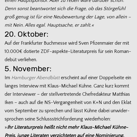
einen Haupt­spon­sor. Aber zu reden wäre dar­über schon.
Denn sonst beant­wor­tet sich die Frage, ob das Stör­ge­fühl
groß genug ist für eine Neu­be­wer­tung der Lage, von allein –
mit Nein. Alles egal. Haupt­sa­che, er zahlt.«
20. Oktober:
Auf der Frank­fur­ter Buch­messe wird Sven Pfi­zen­maier der mit
10.000€ dotierte ZDF-aspekte-Literaturpreis für sein Roman­
de­büt verliehen.
5. November:
Im
Ham­bur­ger Abend­blatt
erscheint auf einer Dop­pel­seite ein
lan­ges Inter­view mit Klaus-Michael Kühne. Ganz kurz kommt
der Inter­viewer – der stell­ver­tre­tende Chef­re­dak­teur Mat­thias
Iken – auch auf die NS-Vergangenheit von K+N und den Eklat
vom Sep­tem­ber zu spre­chen und lässt Kühne dabei unwi­der­
spro­chen seine Schluss­strich­for­de­rung wiederholen:
»
Ihr Lite­ra­tur­preis heißt nicht mehr Klaus-Michael Kühne-
Preis, junge Lite­ra­ten ver­zich­te­ten auf eine Nomi­nie­rung,