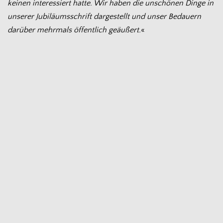
kei­nen inter­es­siert hatte. Wir haben die unschö­nen Dinge in
unse­rer Jubi­lä­ums­schrift dar­ge­stellt und unser Bedau­ern
dar­über mehr­mals öffent­lich geäu­ßert.
«
Veröffentlicht am
21. Oktober 2022
Kategorisiert als
Allgemein
,
Antifa
3 Kommentare
Pingback:
Bremer ›Arisierungs‹-