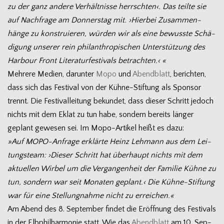
zu der ganz andere Ver­hält­nisse herrsch­ten‹. Das teilte sie
auf Nach­frage am Don­ners­tag mit. ›Hier­bei Zusam­men­
hänge zu kon­stru­ie­ren, wür­den wir als eine bewusste Schä­
di­gung unse­rer rein phil­an­thro­pi­schen Unter­stüt­zung des
Har­bour Front Lite­ra­tur­fes­ti­vals betrachten.‹ «
Meh­rere Medien, dar­un­ter
Mopo
und
Abend­blatt
, berich­ten,
dass sich das Fes­ti­val von der Kühne-Stiftung als Spon­sor
trennt. Die Fes­ti­val­lei­tung bekun­det, dass die­ser Schritt jedoch
nichts mit dem Eklat zu tun habe, son­dern bereits län­ger
geplant gewe­sen sei. Im Mopo-Artikel heißt es dazu:
»Auf MOPO-Anfrage erklärte Heinz Leh­mann aus dem Lei­
tungs­team: ›Die­ser Schritt hat über­haupt nichts mit dem
aktu­el­len Wir­bel um die Ver­gan­gen­heit der Fami­lie Kühne zu
tun, son­dern war seit Mona­ten geplant.‹ Die Kühne-Stiftung
war für eine Stel­lung­nahme nicht zu erreichen.«
Am Abend des 8. Sep­tem­ber fin­det die Eröff­nung des Fes­ti­vals
in der Elb­phil­har­mo­nie statt. Wie das
Abend­blatt
am 10. Sep­