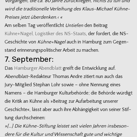
Vor­gän­gen, die ca. 80 Jahre zurück­lie­gen, nichts zu tun und
wird die tra­di­tio­nelle Ver­lei­hung des Klaus-Michael Kühne-
Preises jetzt überdenken.‹ «
Am sel­ben Tag ver­öf­fent­licht
Untie­fen
den Bei­trag
Kühne+Nagel, Logis­ti­ker des NS-Staats
, der for­dert, die NS-
Geschichte von
Kühne+Nagel
auch in Ham­burg zum Gegen­
stand erin­ne­rungs­po­li­ti­scher Arbeit zu machen.
7. September:
Das
Ham­bur­ger Abend­blatt
greift die Ent­wick­lung auf.
Abend­blatt
-Redak­teur Tho­mas Andre zitiert nun auch das
Jury-Mitglied Ste­phan Lohr sowie – ohne Nen­nung eines
Namens – die Ham­bur­ger Kul­tur­be­hörde; die Behörde wür­digt
die Kri­tik an Kühne als »Bei­trag zur Auf­ar­bei­tung unse­rer
Geschichte«, lässt aber auch ihre Abhän­gig­keit von sei­ner Stif­
tung durchscheinen:
»[…] Die Kühne-Stiftung leis­tet seit vie­len Jah­ren ins­be­son­
dere für die Kul­tur und Wis­sen­schaft gute und wich­tige