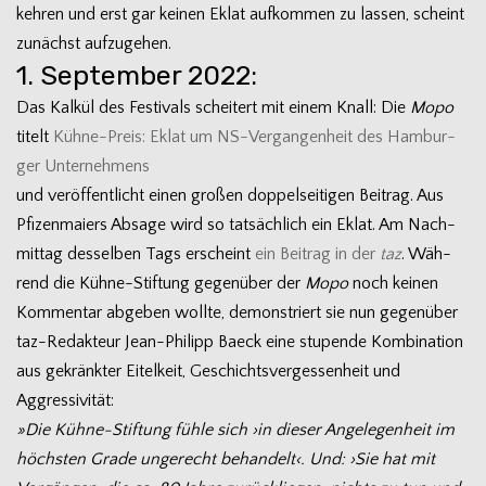
keh­ren und erst gar kei­nen Eklat auf­kom­men zu las­sen, scheint
zunächst aufzugehen.
1. September 2022:
Das Kal­kül des Fes­ti­vals schei­tert mit einem Knall: Die
Mopo
titelt
Kühne-Preis: Eklat um NS-Vergangenheit des Ham­bur­
ger Unter­neh­mens
und ver­öf­fent­licht einen gro­ßen dop­pel­sei­ti­gen Bei­trag. Aus
Pfi­zen­mai­ers Absage wird so tat­säch­lich ein Eklat. Am Nach­
mit­tag des­sel­ben Tags erscheint
ein Bei­trag in der
taz
. Wäh­
rend die Kühne-Stiftung gegen­über der
Mopo
noch kei­nen
Kom­men­tar abge­ben wollte, demons­triert sie nun gegen­über
taz-Redakteur Jean-Philipp Baeck eine stu­pende Kom­bi­na­tion
aus gekränk­ter Eitel­keit, Geschichts­ver­ges­sen­heit und
Aggressivität:
»Die Kühne-Stiftung fühle sich ›in die­ser Ange­le­gen­heit im
höchs­ten Grade unge­recht behan­delt‹. Und: ›Sie hat mit