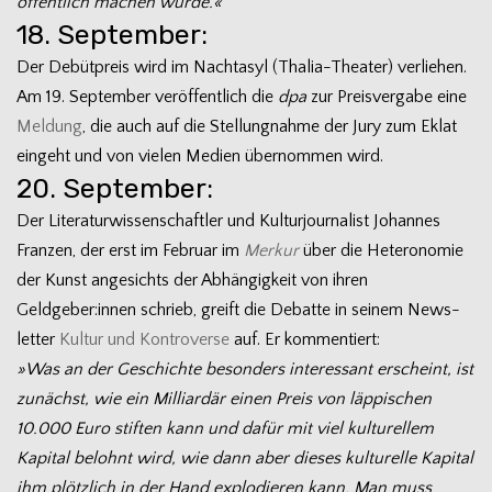
öffent­lich machen würde.«
18. September:
Der Debüt­preis wird im Nacht­asyl (Thalia-Theater) ver­lie­hen.
Am 19. Sep­tem­ber ver­öf­fent­lich die
dpa
zur Preis­ver­gabe eine
Mel­dung
, die auch auf die Stel­lung­nahme der Jury zum Eklat
ein­geht und von vie­len Medien über­nom­men wird.
20. September:
Der Lite­ra­tur­wis­sen­schaft­ler und Kul­tur­jour­na­list Johan­nes
Fran­zen, der erst im Februar im
Mer­kur
über die Hete­ro­no­mie
der Kunst ange­sichts der Abhän­gig­keit von ihren
Geldgeber:innen schrieb, greift die Debatte in sei­nem News­
let­ter
Kul­tur und Kon­tro­verse
auf. Er kommentiert:
»Was an der Geschichte beson­ders inter­es­sant erscheint, ist
zunächst, wie ein Mil­li­ar­där einen Preis von läp­pi­schen
10.000 Euro stif­ten kann und dafür mit viel kul­tu­rel­lem
Kapi­tal belohnt wird, wie dann aber die­ses kul­tu­relle Kapi­tal
ihm plötz­lich in der Hand explo­die­ren kann. Man muss