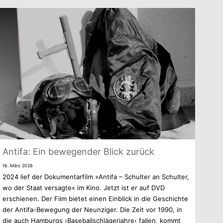
Antifa: Ein bewe­gen­der Blick zurück
16. März 2026
2024 lief der Doku­men­tar­film »Antifa – Schul­ter an Schul­ter,
wo der Staat ver­sagte« im Kino. Jetzt ist er auf DVD
erschie­nen. Der Film bie­tet einen Ein­blick in die Geschichte
der Antifa-Bewegung der Neun­zi­ger. Die Zeit vor 1990, in
die auch Ham­burgs ›Base­ball­schlä­ger­jahre‹ fal­len, kommt