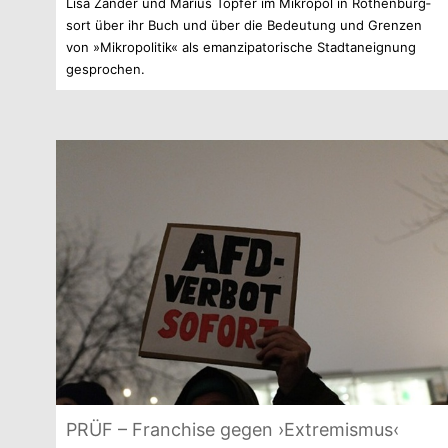
Lisa Zan­der und Marius Töp­fer im Mikro­pol in Rothen­burg­
sort über ihr Buch und über die Bedeu­tung und Gren­zen
von »Mikro­po­li­tik« als eman­zi­pa­to­ri­sche Stadt­an­eig­nung
gesprochen.
PRÜF – Fran­chise gegen ›Extre­mis­mus‹