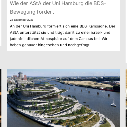
Wie der AStA der Uni Ham­burg die BDS-
Bewegung fördert
22. Dezem­ber 2025
An der Uni Ham­burg for­miert sich eine BDS-Kampagne. Der
AStA unter­stützt sie und trägt damit zu einer israel- und
juden­feind­li­chen Atmo­sphäre auf dem Cam­pus bei. Wir
haben genauer hin­ge­se­hen und nachgefragt.