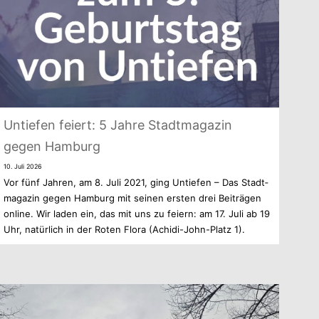
Untie­fen fei­ert: 5 Jahre Stadt­ma­ga­zin
gegen Hamburg
10. Juli 2026
Vor fünf Jah­ren, am 8. Juli 2021, ging Untie­fen – Das Stadt­
ma­ga­zin gegen Ham­burg mit sei­nen ers­ten drei Bei­trä­gen
online. Wir laden ein, das mit uns zu fei­ern: am 17. Juli ab 19
Uhr, natür­lich in der Roten Flora (Achidi-John-Platz 1).