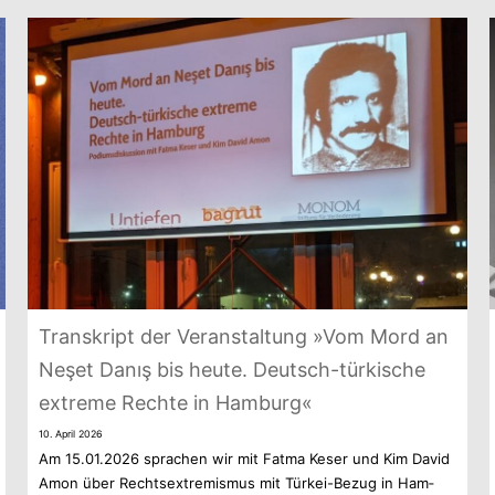
Tran­skript der Ver­an­stal­tung »Vom Mord an
Neşet Danış bis heute. Deutsch-türkische
extreme Rechte in Hamburg«
10. April 2026
Am 15.01.2026 spra­chen wir mit Fatma Keser und Kim David
Amon über Rechts­extre­mis­mus mit Türkei-Bezug in Ham­