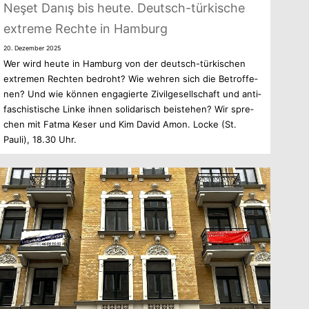
Neşet Danış bis heute. Deutsch-türkische
extreme Rechte in Hamburg
20. Dezem­ber 2025
Wer wird heute in Ham­burg von der deutsch-türkischen
extre­men Rech­ten bedroht? Wie weh­ren sich die Betrof­fe­
nen? Und wie kön­nen enga­gierte Zivil­ge­sell­schaft und anti­
fa­schis­ti­sche Linke ihnen soli­da­risch bei­ste­hen? Wir spre­
chen mit Fatma Keser und Kim David Amon. Locke (St.
Pauli), 18.30 Uhr.