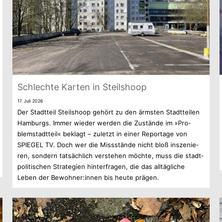
Schlechte Kar­ten in Steilshoop
17. Juli 2026
Der Stadt­teil Steil­shoop gehört zu den ärms­ten Stadt­tei­len
Ham­burgs. Immer wie­der wer­den die Zustände im »Pro­
blem­stadt­teil« beklagt – zuletzt in einer Repor­tage von
SPIEGEL TV. Doch wer die Miss­stände nicht bloß insze­nie­
ren, son­dern tat­säch­lich ver­ste­hen möchte, muss die stadt­
po­li­ti­schen Stra­te­gien hin­ter­fra­gen, die das all­täg­li­che
Leben der Bewohner:innen bis heute prägen.