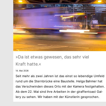
»Da ist etwas gewe­sen, das sehr viel
Kraft hatte.«
14. Mai 2026
Seit mehr als zwei Jah­ren ist das einst so leben­dige Umfeld
rund um die Stern­brü­cke eine Bau­stelle. Helga Bah­mer hat
das Ver­schwin­den die­ses Orts mit der Kamera fest­ge­hal­ten.
Ab dem 22. Mai sind ihre Arbei­ten in der giraf­fen­toast Gal­
lery zu sehen. Wir haben mit der Künst­le­rin gesprochen.