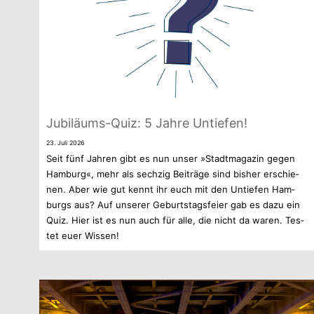
Jubiläums-Quiz: 5 Jahre Untiefen!
23. Juli 2026
Seit fünf Jah­ren gibt es nun unser »Stadt­ma­ga­zin gegen
Ham­burg«, mehr als sech­zig Bei­träge sind bis­her erschie­
nen. Aber wie gut kennt ihr euch mit den Untie­fen Ham­
burgs aus? Auf unse­rer Geburts­tags­feier gab es dazu ein
Quiz. Hier ist es nun auch für alle, die nicht da waren. Tes­
tet euer Wissen!