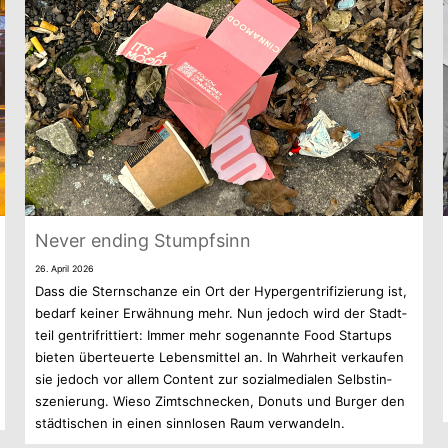
Never ending Stumpfsinn
26. April 2026
Dass die Stern­schanze ein Ort der Hyper­gen­tri­fi­zie­rung ist,
bedarf kei­ner Erwäh­nung mehr. Nun jedoch wird der Stadt­
teil gen­trif­rit­tiert: Immer mehr soge­nannte Food Start­ups
bie­ten über­teu­erte Lebens­mit­tel an. In Wahr­heit ver­kau­fen
sie jedoch vor allem Con­tent zur sozi­al­me­dia­len Selbst­in­
sze­nie­rung. Wieso Zimt­schne­cken, Donuts und Bur­ger den
städ­ti­schen in einen sinn­lo­sen Raum verwandeln.