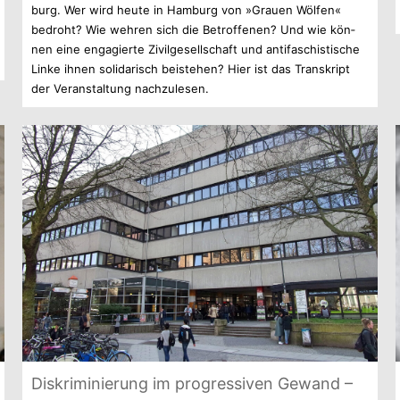
burg. Wer wird heute in Ham­burg von »Grauen Wöl­fen«
bedroht? Wie weh­ren sich die Betrof­fe­nen? Und wie kön­
nen eine enga­gierte Zivil­ge­sell­schaft und anti­fa­schis­ti­sche
Linke ihnen soli­da­risch bei­ste­hen? Hier ist das Tran­skript
der Ver­an­stal­tung nachzulesen.
Dis­kri­mi­nie­rung im pro­gres­si­ven Gewand –