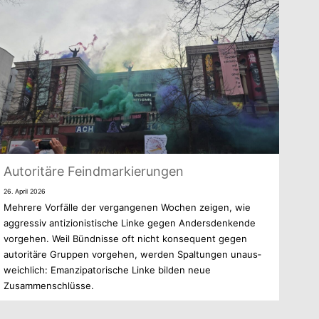
Auto­ri­täre Feindmarkierungen
26. April 2026
Meh­rere Vor­fälle der ver­gan­ge­nen Wochen zei­gen, wie
aggres­siv anti­zio­nis­ti­sche Linke gegen Anders­den­kende
vor­ge­hen. Weil Bünd­nisse oft nicht kon­se­quent gegen
auto­ri­täre Grup­pen vor­ge­hen, wer­den Spal­tun­gen unaus­
weich­lich: Eman­zi­pa­to­ri­sche Linke bil­den neue
Zusammenschlüsse.