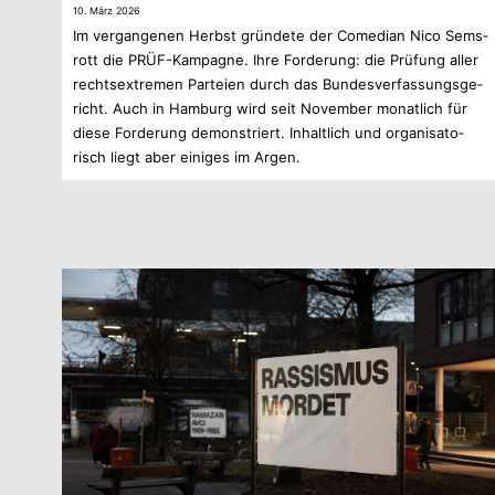
10. März 2026
Im ver­gan­ge­nen Herbst grün­dete der Come­dian Nico Sems­
rott die PRÜF-Kampagne. Ihre For­de­rung: die Prü­fung aller
rechts­extre­men Par­teien durch das Bun­des­ver­fas­sungs­ge­
richt. Auch in Ham­burg wird seit Novem­ber monat­lich für
diese For­de­rung demons­triert. Inhalt­lich und orga­ni­sa­to­
risch liegt aber eini­ges im Argen.