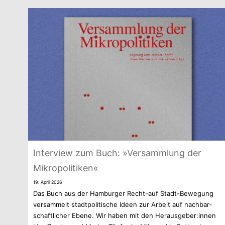
Inter­view zum Buch: »Ver­samm­lung der
Mikropolitiken«
19. April 2026
Das Buch aus der Ham­bur­ger Recht-auf Stadt-Bewegung
ver­sam­melt stadt­po­li­ti­sche Ideen zur Arbeit auf nach­bar­
schaft­li­cher Ebene. Wir haben mit den Herausgeber:innen