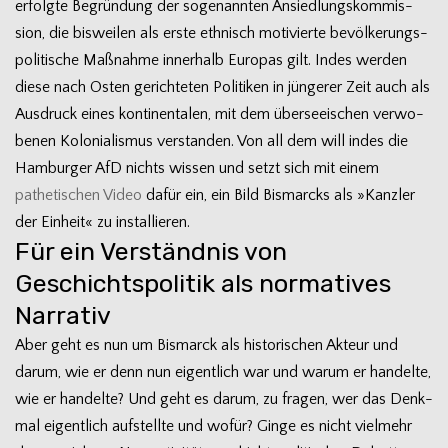
erfolgte Begrün­dung der soge­nann­ten Ansied­lungs­kom­mis­
sion, die bis­wei­len als erste eth­nisch moti­vierte bevöl­ke­rungs­
po­li­ti­sche Maß­nahme inner­halb Euro­pas gilt. Indes wer­den
diese nach Osten gerich­te­ten Poli­ti­ken in jün­ge­rer Zeit auch als
Aus­druck eines kon­ti­nen­ta­len, mit dem über­see­ischen ver­wo­
be­nen Kolo­nia­lis­mus ver­stan­den. Von all dem will indes die
Ham­bur­ger AfD nichts wis­sen und setzt sich mit einem
pathe­ti­schen Video
dafür ein, ein Bild Bis­marcks als »Kanz­ler
der Ein­heit« zu installieren.
Für ein Verständnis von
Geschichtspolitik als normatives
Narrativ
Aber geht es nun um Bis­marck als his­to­ri­schen Akteur und
darum, wie er denn nun eigent­lich war und warum er han­delte,
wie er han­delte? Und geht es darum, zu fra­gen, wer das Denk­
mal eigent­lich auf­stellte und wofür? Ginge es nicht viel­mehr