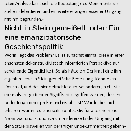
te­ten Ana­lyse lässt sich die Bedeu­tung des Monu­ments ver­
ste­hen, debat­tie­ren und ein wei­te­rer ange­mes­se­ner Umgang
mit ihm begründen.«
Nicht in Stein gemeißelt, oder: Für
eine emanzipatorische
Geschichtspolitik
Worin liegt das Pro­blem? Es ist zunächst ein­mal diese in einer
ansons­ten dekon­struk­ti­vis­tisch infor­mier­ten Per­spek­tive auf­
schei­nende Eigent­lich­keit. So als hätte ein Denk­mal eine ihm
eigen­tüm­li­che, in Stein gemei­ßelte Bedeu­tung. Könnte ein
Denk­mal, und das hier betrach­tete im Beson­de­ren, nicht viel­
mehr als ein glei­ten­der Signi­fi­kant begrif­fen wer­den, des­sen
Bedeu­tung immer pre­kär und insta­bil ist? Würde dies nicht
erklä­ren, warum es einer­seits so attrak­tiv für alte und neue
Nazis war und ist und warum ande­rer­seits der Umgang mit
der Sta­tue bis­wei­len von der­ar­ti­ger Unbe­küm­mert­heit gekenn­