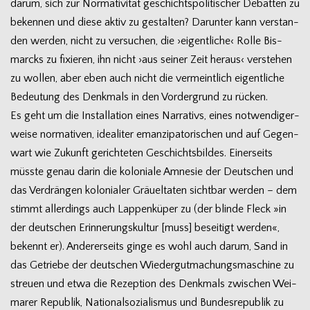
darum, sich zur Nor­ma­ti­vi­tät geschichts­po­li­ti­scher Debat­ten zu
beken­nen und diese aktiv zu gestal­ten? Dar­un­ter kann ver­stan­
den wer­den, nicht zu ver­su­chen, die ›eigent­li­che‹ Rolle Bis­
marcks zu fixie­ren, ihn nicht ›aus sei­ner Zeit her­aus‹ ver­ste­hen
zu wol­len, aber eben auch nicht die ver­meint­lich eigent­li­che
Bedeu­tung des Denk­mals in den Vor­der­grund zu rücken.
Es geht um die Instal­la­tion eines Nar­ra­tivs, eines not­wen­di­ger­
weise nor­ma­ti­ven, idea­li­ter eman­zi­pa­to­ri­schen und auf Gegen­
wart wie Zukunft gerich­te­ten Geschichts­bil­des. Einer­seits
müsste genau darin die kolo­niale Amne­sie der Deut­schen und
das Ver­drän­gen kolo­nia­ler Gräu­el­ta­ten sicht­bar wer­den – dem
stimmt aller­dings auch Lap­pen­kü­per zu (der blinde Fleck »in
der deut­schen Erin­ne­rungs­kul­tur [muss] besei­tigt wer­den«,
bekennt er). Ande­rer­seits ginge es wohl auch darum, Sand in
das Getriebe der deut­schen Wie­der­gut­ma­chungs­ma­schine zu
streuen und etwa die Rezep­tion des Denk­mals zwi­schen Wei­
ma­rer Repu­blik, Natio­nal­so­zia­lis­mus und Bun­des­re­pu­blik zu