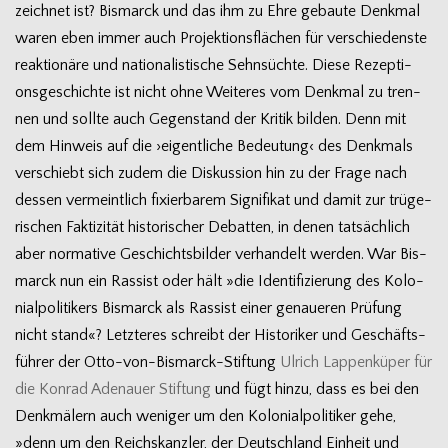
zeich­net ist? Bis­marck und das ihm zu Ehre gebaute Denk­mal
waren eben immer auch Pro­jek­ti­ons­flä­chen für ver­schie­denste
reak­tio­näre und natio­na­lis­ti­sche Sehn­süchte. Diese Rezep­ti­
ons­ge­schichte ist nicht ohne Wei­te­res vom Denk­mal zu tren­
nen und sollte auch Gegen­stand der Kri­tik bil­den. Denn mit
dem Hin­weis auf die ›eigent­li­che Bedeu­tung‹ des Denk­mals
ver­schiebt sich zudem die Dis­kus­sion hin zu der Frage nach
des­sen ver­meint­lich fixier­ba­rem Signi­fi­kat und damit zur trü­ge­
ri­schen Fak­ti­zi­tät his­to­ri­scher Debat­ten, in denen tat­säch­lich
aber nor­ma­tive Geschichts­bil­der ver­han­delt wer­den. War Bis­
marck nun ein Ras­sist oder hält »die Iden­ti­fi­zie­rung des Kolo­
ni­al­po­li­ti­kers Bis­marck als Ras­sist einer genaue­ren Prü­fung
nicht stand«? Letz­te­res schreibt der His­to­ri­ker und Geschäfts­
füh­rer der Otto-von-Bismarck-Stiftung
Ulrich Lap­pen­kü­per für
die Kon­rad Ade­nauer Stif­tung
und fügt hinzu, dass es bei den
Denk­mä­lern auch weni­ger um den Kolo­ni­al­po­li­ti­ker gehe,
»denn um den Reichs­kanz­ler, der Deutsch­land Ein­heit und