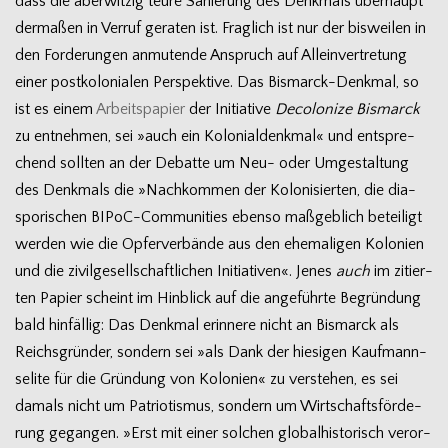
dass die aber­wit­zig teure Sanie­rung des Denk­mals über­haupt
der­ma­ßen in Ver­ruf gera­ten ist. Frag­lich ist nur der bis­wei­len in
den For­de­run­gen anmu­tende Anspruch auf Allein­ver­tre­tung
einer post­ko­lo­nia­len Per­spek­tive. Das Bismarck-Denkmal, so
ist es einem
Arbeits­pa­pier
der Initia­tive
Deco­lo­nize Bis­marck
zu ent­neh­men, sei »auch ein Kolo­ni­al­denk­mal« und ent­spre­
chend soll­ten an der Debatte um Neu- oder Umge­stal­tung
des Denk­mals die »Nach­kom­men der Kolo­ni­sier­ten, die dia­
spo­ri­schen BIPoC-Communities ebenso maß­geb­lich betei­ligt
wer­den wie die Opfer­ver­bände aus den ehe­ma­li­gen Kolo­nien
und die zivil­ge­sell­schaft­li­chen Initia­ti­ven«. Jenes
auch
im zitier­
ten Papier scheint im Hin­blick auf die ange­führte Begrün­dung
bald hin­fäl­lig: Das Denk­mal erin­nere nicht an Bis­marck als
Reichs­grün­der, son­dern sei »als Dank der hie­si­gen Kauf­mann­
selite für die Grün­dung von Kolo­nien« zu ver­ste­hen, es sei
damals nicht um Patrio­tis­mus, son­dern um Wirt­schafts­för­de­
rung gegan­gen. »Erst mit einer sol­chen glo­bal­his­to­risch ver­or­