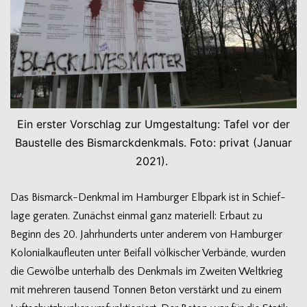
Ein ers­ter Vor­schlag zur Umge­stal­tung: Tafel vor der
Bau­stelle des Bis­marck­denk­mals. Foto: pri­vat (Januar
2021).
Das Bismarck-Denkmal im Ham­bur­ger Elb­park ist in Schief­
lage gera­ten. Zunächst ein­mal ganz mate­ri­ell: Erbaut zu
Beginn des 20. Jahr­hun­derts unter ande­rem von Ham­bur­ger
Kolo­ni­al­kauf­leu­ten unter Bei­fall völ­ki­scher Ver­bände, wur­den
die Gewölbe unter­halb des Denk­mals im Zwei­ten Welt­krieg
mit meh­re­ren tau­send Ton­nen Beton ver­stärkt und zu einem