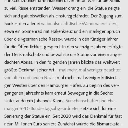
Luft­schutz­bun­ker umfunk­tio­niert. Der Beton war für die Sta­tik
zu viel. Risse ent­stan­den, Was­ser drang ein, die Sta­tue neigte
sich und galt bis­wei­len als ein­sturz­ge­fähr­det. Der Zugang zum
Bun­ker, den aller­lei
natio­nal­so­zia­lis­ti­sche Wand­ma­le­rei
ziert,
etwa ein Son­nen­rad mit Haken­kreuz und ein mar­ki­ger Spruch
über die »ger­ma­ni­sche Rasse«, wurde in den fünz­i­ger Jah­ren
für die Öffent­lich­keit gesperrt. In den sech­zi­ger Jah­ren erfolgte
der Denk­mal­schutz und bewahrte die Sta­tue vor einem ange­
dach­ten Abriss. In den fol­gen­den Jah­ren blickte das welt­weit
größte Denk­mal sei­ner Art –
mal mehr, mal weni­ger beach­tet
von alten und neuen Nazis
; mal mehr, mal weni­ger kri­ti­siert –
gen Wes­ten über den Ham­bur­ger Hafen. Zu Beginn des ver­
gan­ge­nen Jahr­zehnts kam erneut Bewe­gung in die Sache:
Unter ande­rem Johan­nes Kahrs,
Bur­schen­schaf­ter und ehe­
ma­li­ger SPD-Bundestagsabgeordneter
, setzte sich für eine
Sanie­rung der Sta­tue ein. Seit 2020 wird das Denk­mal für fast
neun Mil­lio­nen Euro saniert. Zunächst wurde die Bis­marck­sta­