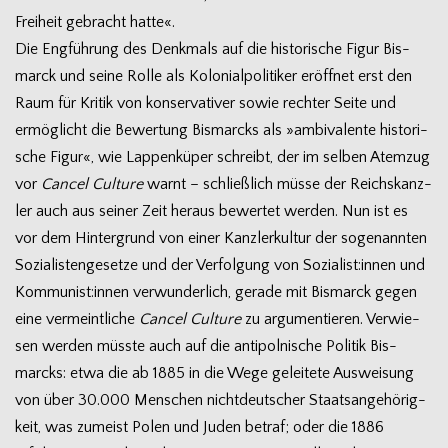
Frei­heit gebracht hatte«.
Die Eng­füh­rung des Denk­mals auf die his­to­ri­sche Figur Bis­
marck und seine Rolle als Kolo­ni­al­po­li­ti­ker eröff­net erst den
Raum für Kri­tik von kon­ser­va­ti­ver sowie rech­ter Seite und
ermög­licht die Bewer­tung Bis­marcks als »ambi­va­lente his­to­ri­
sche Figur«, wie Lap­pen­kü­per schreibt, der im sel­ben Atem­zug
vor
Can­cel Cul­ture
warnt – schließ­lich müsse der Reichs­kanz­
ler auch aus sei­ner Zeit her­aus bewer­tet wer­den. Nun ist es
vor dem Hin­ter­grund von einer Kanz­ler­kul­tur der soge­nann­ten
Sozia­lis­ten­ge­setze und der Ver­fol­gung von Sozialist:innen und
Kommunist:innen ver­wun­der­lich, gerade mit Bis­marck gegen
eine ver­meint­li­che
Can­cel Cul­ture
zu argu­men­tie­ren. Ver­wie­
sen wer­den müsste auch auf die anti­pol­ni­sche Poli­tik Bis­
marcks: etwa die ab 1885 in die Wege gelei­tete Aus­wei­sung
von über 30.000 Men­schen nicht­deut­scher Staats­an­ge­hö­rig­
keit, was zumeist Polen und Juden betraf; oder die 1886