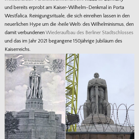
und bereits erprobt am Kaiser-Wilhelm-Denkmal in Porta
West­fa­lica. Rei­ni­gungs­ri­tuale, die sich ein­rei­hen las­sen in den
neu­er­li­chen Hype um die ›heile Welt‹ des Wil­hel­mi­nis­mus, den
damit ver­bun­de­nen
Wie­der­auf­bau des Ber­li­ner Stadt­schlos­ses
und das im Jahr 2021 began­gene 150jährige Jubi­läum des
Kaiserreichs.