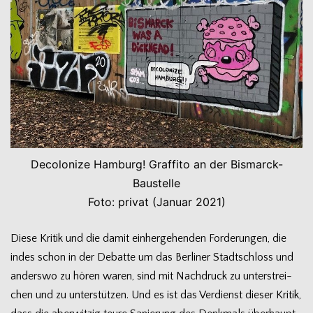
Deco­lo­nize Ham­burg! Graf­fito an der Bismarck-
Baustelle
Foto: pri­vat (Januar 2021)
Diese Kri­tik und die damit ein­her­ge­hen­den For­de­run­gen, die
indes schon in der Debatte um das Ber­li­ner Stadt­schloss und
anderswo zu hören waren, sind mit Nach­druck zu unter­strei­
chen und zu unter­stüt­zen. Und es ist das Ver­dienst die­ser Kri­tik,