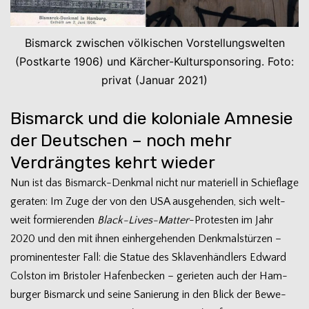
Bis­marck zwi­schen völ­ki­schen Vor­stel­lungs­wel­ten
(Post­karte 1906) und Kärcher-Kultursponsoring. Foto:
pri­vat (Januar 2021)
Bismarck und die koloniale Amnesie
der Deutschen – noch mehr
Verdrängtes kehrt wieder
Nun ist das Bismarck-Denkmal nicht nur mate­ri­ell in Schief­lage
gera­ten: Im Zuge der von den USA aus­ge­hen­den, sich welt­
weit for­mie­ren­den
Black-Lives-Matter
-Pro­tes­ten im Jahr
2020 und den mit ihnen ein­her­ge­hen­den Denk­mal­stür­zen –
pro­mi­nen­tes­ter Fall: die Sta­tue des Skla­ven­händ­lers Edward
Col­s­ton im Bris­to­ler Hafen­be­cken – gerie­ten auch der Ham­
bur­ger Bis­marck und seine Sanie­rung in den Blick der Bewe­