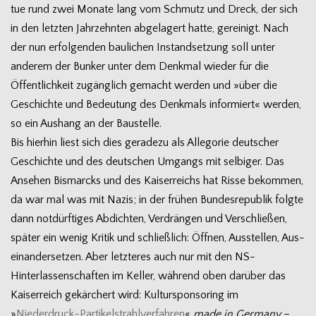
tue rund zwei Monate lang vom Schmutz und Dreck, der sich
in den letz­ten Jahr­zehn­ten abge­la­gert hatte, gerei­nigt. Nach
der nun erfol­gen­den bau­li­chen Instand­set­zung soll unter
ande­rem der Bun­ker unter dem Denk­mal wie­der für die
Öffent­lich­keit zugäng­lich gemacht wer­den und »über die
Geschichte und Bedeu­tung des Denk­mals infor­miert« wer­den,
so ein Aus­hang an der Baustelle.
Bis hier­hin liest sich dies gera­dezu als Alle­go­rie deut­scher
Geschichte und des deut­schen Umgangs mit sel­bi­ger. Das
Anse­hen Bis­marcks und des Kai­ser­reichs hat Risse bekom­men,
da war mal was mit Nazis; in der frü­hen Bun­des­re­pu­blik folgte
dann not­dürf­ti­ges Abdich­ten, Ver­drän­gen und Ver­schlie­ßen,
spä­ter ein wenig Kri­tik und schließ­lich: Öff­nen, Aus­stel­len, Aus­
ein­an­der­set­zen. Aber letz­te­res auch nur mit den NS-
Hinterlassenschaften im Kel­ler, wäh­rend oben dar­über das
Kai­ser­reich gekär­chert wird: Kul­tur­spon­so­ring im
»
Niederdruck-Partikelstrahlverfahren
«
made in Ger­many
–