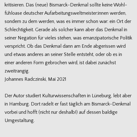
kri­ti­sie­ren. Das (neue) Bismarck-Denkmal sollte keine Wohl­
fühl­oase deut­scher Aufarbeitungsweltmeister:innen wer­den,
son­dern zu dem wer­den, was es immer schon war: ein Ort der
Schlech­tig­keit. Gerade als sol­cher kann aber das Denk­mal in
sei­ner Nega­tion für vie­les ste­hen, was eman­zi­pa­to­ri­sche Poli­tik
ver­spricht. Ob das Denk­mal dann am Ende abge­ris­sen wird
und etwas ande­res an sei­ner Stelle ent­steht, oder ob es in
einer ande­ren Form gebro­chen wird, ist dabei zunächst
zweitrangig.
Johan­nes Rad­c­zinski, Mai 2021
Der Autor stu­diert Kul­tur­wis­sen­schaf­ten in Lüne­burg, lebt aber
in Ham­burg. Dort radelt er fast täg­lich am Bismarck-Denkmal
vor­bei und hofft (nicht nur des­halb!) auf des­sen bal­dige
Umgestaltung.