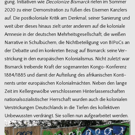
gung. Initia­ti­ven wie
Deco­lo­nize Bis­marck
rie­fen im Som­mer
2020 zu einer Demons­tra­tion zu Füßen des Eiser­nen Kanz­lers
auf. Die post­ko­lo­niale Kri­tik am Denk­mal, sei­ner Sanie­rung und
weit über die­ses hin­aus zielt unter ande­rem auf die kolo­niale
Amne­sie in der deut­schen Mehr­heits­ge­sell­schaft, die wei­ßen
Nar­ra­tive in Schul­bü­chern, die Nicht­be­tei­li­gung von BIPoCs an
der Debatte und im kon­kre­ten Bezug auf Bis­marck: seine Ver­
stri­ckung in den euro­päi­schen Kolo­nia­lis­mus. Nicht zuletzt war
Bis­marck trei­bende Kraft der soge­nann­ten Kongo-Konferenz
1884/1885 und damit der Auf­tei­lung des afri­ka­ni­schen Kon­ti­
nents unter euro­päi­schen Kolo­ni­al­mäch­ten. Neben den lange
Zeit im Kel­ler­ge­wölbe ver­schlos­se­nen Hin­ter­las­sen­schaf­ten
natio­nal­so­zia­lis­ti­scher Herr­schaft wur­den auch die kolo­nia­len
Ver­stri­ckun­gen Deutsch­lands in die Tie­fen des kol­lek­ti­ven
Unbe­wuss­ten ver­drängt. Sie sol­len nun auf­ge­ar­bei­tet werden.