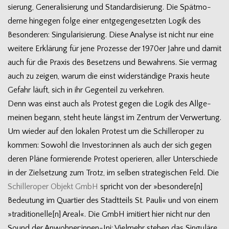
sie­rung, Gene­ra­li­sie­rung und Stan­dar­di­sie­rung. Die Spät­mo­
derne hin­ge­gen folge einer ent­ge­gen­ge­setz­ten Logik des
Beson­de­ren: Sin­gu­la­ri­sie­rung. Diese Ana­lyse ist nicht nur eine
wei­tere Erklä­rung für jene Pro­zesse der 1970er Jahre und damit
auch für die Pra­xis des Beset­zens und Bewah­rens. Sie ver­mag
auch zu zei­gen, warum die einst wider­stän­dige Pra­xis heute
Gefahr läuft, sich in ihr Gegen­teil zu verkehren.
Denn was einst auch als Pro­test gegen die Logik des All­ge­
mei­nen begann, steht heute längst im Zen­trum der Ver­wer­tung.
Um wie­der auf den loka­len Pro­test um die Schil­ler­oper zu
kom­men: Sowohl die Investor:innen als auch der sich gegen
deren Pläne for­mie­rende Pro­test ope­rie­ren, aller Unter­schiede
in der Ziel­set­zung zum Trotz, im sel­ben stra­te­gi­schen Feld. Die
Schil­ler­oper Objekt GmbH
spricht von der »besondere[n]
Bedeu­tung im Quar­tier des Stadt­teils St. Pauli« und von einem
»traditionelle[n] Areal«. Die GmbH imi­tiert hier nicht nur den
Sound der Anwohner:innen-Ini: Viel­mehr ste­hen das Sin­gu­läre