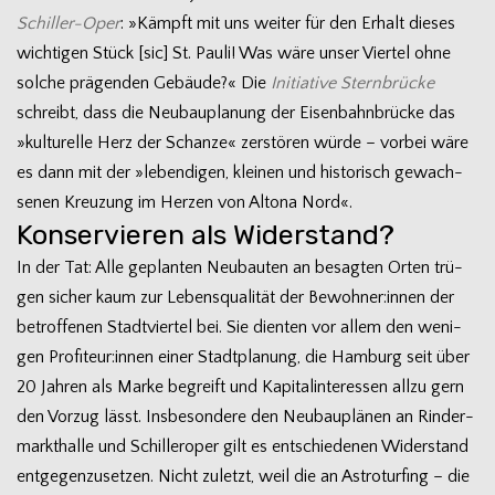
Schiller-Oper
: »Kämpft mit uns wei­ter für den Erhalt die­ses
wich­ti­gen Stück [sic] St. Pauli! Was wäre unser Vier­tel ohne
sol­che prä­gen­den Gebäude?« Die
Initia­tive Stern­brü­cke
schreibt, dass die Neu­bau­pla­nung der Eisen­bahn­brü­cke das
»kul­tu­relle Herz der Schanze« zer­stö­ren würde – vor­bei wäre
es dann mit der »leben­di­gen, klei­nen und his­to­risch gewach­
se­nen Kreu­zung im Her­zen von Altona Nord«.
Konservieren als Widerstand?
In der Tat: Alle geplan­ten Neu­bau­ten an besag­ten Orten trü­
gen sicher kaum zur Lebens­qua­li­tät der Bewohner:innen der
betrof­fe­nen Stadt­vier­tel bei. Sie dien­ten vor allem den weni­
gen Profiteur:innen einer Stadt­pla­nung, die Ham­burg seit über
20 Jah­ren als Marke begreift und Kapi­tal­in­ter­es­sen allzu gern
den Vor­zug lässt. Ins­be­son­dere den Neu­bau­plä­nen an Rin­der­
markt­halle und Schil­ler­oper gilt es ent­schie­de­nen Wider­stand
ent­ge­gen­zu­set­zen. Nicht zuletzt, weil die an Astro­tur­fing – die