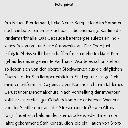
Foto: pri­vat
Am Neuen Pfer­de­markt, Ecke Neuer Kamp, stand im Som­mer
noch ein back­stei­ner­ner Flach­bau – die ehe­ma­lige Kan­tine der
Rin­der­markt­halle. Das Gebäude beher­bergte zuletzt ein indi­
sches Restau­rant und eine Auto­werk­statt. Der Ende Juni
erfolgte Abriss soll Platz schaf­fen für ein mehr­stö­cki­ges Büro­
ge­bäude: das soge­nannte Pau­li­haus. Würde es schon ste­hen,
so lie­ßen sich von den obe­ren Stock­wer­ken aus die kläg­li­chen
Über­reste der Schil­ler­oper erbli­cken. Sie liegt nur einige Geh­
mi­nu­ten ent­fernt. Im Gegen­satz zur Kan­tine steht ihr stäh­ler­nes
Gerüst unter Denk­mal­schutz. Nach Vor­stel­lung der Inves­to­rin
soll hier ein drei­tei­li­ger Gebäu­de­kom­plex ent­ste­hen. Wer nun
von der Schil­ler­oper aus der Stre­se­mann­straße gen Altona
folgt, fin­det sich bald an der Stern­brü­cke wie­der. Eine in die
Jahre gekom­mene Stahl­kon­struk­tion, die ein Hauch von Bronx