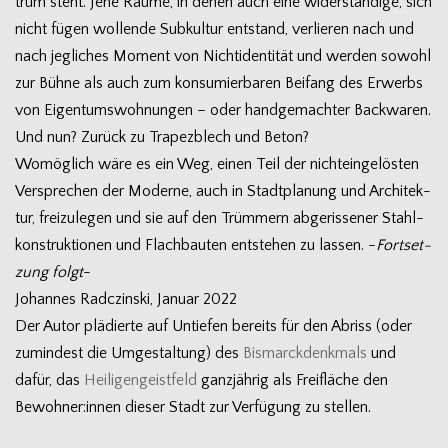
trum steht. Jene Räume, in denen auch eine wider­stän­dige, sich
nicht fügen wol­lende Sub­kul­tur ent­stand, ver­lie­ren nach und
nach jeg­li­ches Moment von Nicht­iden­ti­tät und wer­den sowohl
zur Bühne als auch zum kon­su­mier­ba­ren Bei­fang des Erwerbs
von Eigen­tums­woh­nun­gen – oder hand­ge­mach­ter Back­wa­ren.
Und nun? Zurück zu Tra­pez­blech und Beton?
Womög­lich wäre es ein Weg, einen Teil der nicht­ein­ge­lös­ten
Ver­spre­chen der Moderne, auch in Stadt­pla­nung und Archi­tek­
tur, frei­zu­le­gen und sie auf den Trüm­mern abge­ris­se­ner Stahl­
kon­struk­tio­nen und Flach­bau­ten ent­ste­hen zu las­sen. -
Fort­set­
zung folgt
-
Johan­nes Rad­c­zinski, Januar 2022
Der Autor plä­dierte auf Untie­fen bereits für den Abriss (oder
zumin­dest die Umge­stal­tung) des
Bis­marck­denk­mals
und
dafür, das
Hei­li­gen­geist­feld
ganz­jäh­rig als Frei­flä­che den
Bewohner:innen die­ser Stadt zur Ver­fü­gung zu stellen.