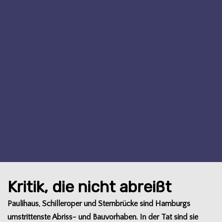
Kritik, die nicht abreißt
Pau­li­haus, Schil­ler­oper und Stern­brü­cke sind Ham­burgs
umstrit­tenste Abriss- und Bau­vor­ha­ben. In der Tat sind sie