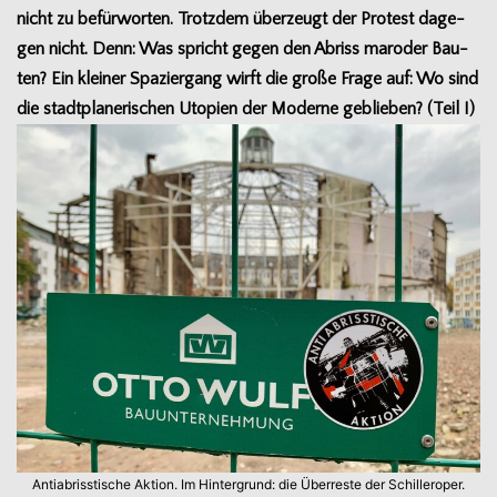
nicht zu befür­wor­ten. Trotz­dem über­zeugt der Pro­test dage­
gen nicht. Denn: Was spricht gegen den Abriss maro­der Bau­
ten? Ein klei­ner Spa­zier­gang wirft die große Frage auf: Wo sind
die stadt­pla­ne­ri­schen Uto­pien der Moderne geblie­ben? (Teil I)
Antiab­riss­ti­sche Aktion. Im Hin­ter­grund: die Über­reste der Schil­ler­oper.