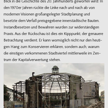
Blick in die Geschichte des 20. Jahr­hun­derts gewor­fen wird: In
den 1970er Jah­ren rückte die Linke nach und nach ab von
moder­nen Visio­nen groß­an­ge­leg­ter Stadt­pla­nung und
besetzte dem Ver­fall preis­ge­ge­bene inner­städ­ti­sche Bau­ten.
Instand­be­set­zen und Bewah­ren wur­den zur wider­stän­di­gen
Pra­xis. Aus der Rück­schau ist dies ein Kipp­punkt, der genauere
Betrach­tung ver­dient. Er kann womög­lich nicht nur den heu­ti­
gen Hang zum Kon­ser­vie­ren erklä­ren, son­dern auch, warum
die eins­ti­gen ver­kom­me­nen Stadt­vier­tel mitt­ler­weile im Zen­
trum der Kapi­tal­ver­wer­tung stehen.