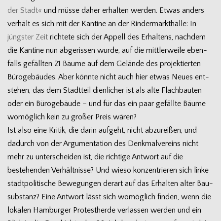
der Stadt«
und müsse daher erhal­ten wer­den. Etwas anders
ver­hält es sich mit der Kan­tine an der Rin­der­markt­halle: In
jüngs­ter Zeit
rich­tete sich der Appell des Erhal­tens, nach­dem
die Kan­tine nun abge­ris­sen wurde, auf die mitt­ler­weile eben­
falls gefäll­ten 21 Bäume auf dem Gelände des pro­jek­tier­ten
Büro­ge­bäu­des. Aber könnte nicht auch hier etwas Neues ent­
ste­hen, das dem Stadt­teil dien­li­cher ist als alte Flach­bau­ten
oder ein Büro­ge­bäude – und für das ein paar gefällte Bäume
womög­lich kein zu gro­ßer Preis wären?
Ist also eine Kri­tik, die darin auf­geht, nicht abzu­rei­ßen, und
dadurch von der Argu­men­ta­tion des Denk­mal­ver­eins nicht
mehr zu unter­schei­den ist, die rich­tige Ant­wort auf die
bestehen­den Ver­hält­nisse? Und wieso kon­zen­trie­ren sich linke
stadt­po­li­ti­sche Bewe­gun­gen der­art auf das Erhal­ten alter Bau­
sub­stanz? Eine Ant­wort lässt sich womög­lich fin­den, wenn die
loka­len Ham­bur­ger Pro­tes­t­herde ver­las­sen wer­den und ein