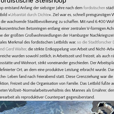
fordistische Steilshoop
oop ent­stand Anfang der sieb­zi­ger Jahre nach dem
for­dis­ti­schen
städ­t
­bild »
Urba­ni­tät durch Dichte
«. Ziel war es, schnell preis­güns­ti­ge
 die wach­sende Stadt­be­völ­ke­rung zu schaf­fen. Mit rund 6.400 Wohn
 kon­zen­tri­schen Beton­rin­gen ent­lang einer zen­tra­len V‑förmigen Ac
ne der größ­ten Groß­wohn­sied­lun­gen der Ham­bur­ger Nachkriegszeit
ra­les Merk­mal des for­dis­ti­schen Leit­bilds war,
so die Stadt­for­scher D
nd Gerd Wal­ter
, die strikte Ent­kop­pe­lung von Arbeit und Nicht-Arb
ei­che wur­den sowohl zeit­lich, in Arbeits­zeit und Frei­zeit, als auch r
bs­stätte und Wohn­ort, strikt von­ein­an­der geschie­den. Der Arbeits­p
defi­nier­ter Ort, an dem eine pro­duk­tive Leis­tung erbracht wurde. Da
i­che‹ Leben fand nach Fei­er­abend statt. Diese Grenz­zie­hung war die 
­tion, Frei­zeit und die Orga­ni­sa­tion von Fami­lie. Das Leit­bild fußte
s­te­ten Vollzeit-Normalarbeitsverhältnis des Man­nes als Ernäh­rer, d
re­ar­beit als repro­duk­ti­ver Coun­ter­part gegenüberstand.