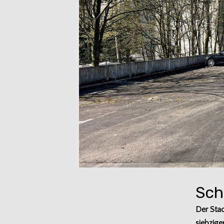
Sch
Der Stad
sieb­zi­g