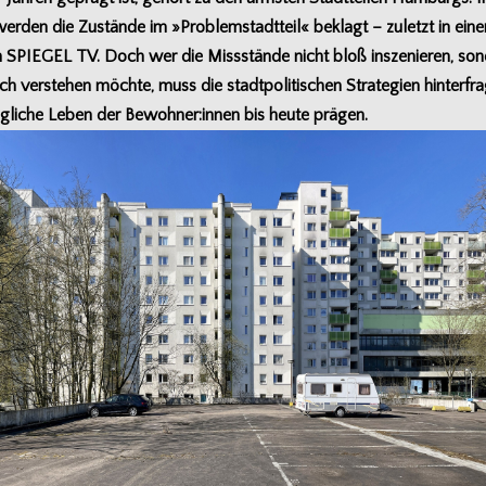
wer­den die Zustände im »Pro­blem­stadt­teil« beklagt – zuletzt in ein
 SPIEGEL TV. Doch wer die Miss­stände nicht bloß insze­nie­ren, son
lich ver­ste­hen möchte, muss die stadt­po­li­ti­schen Stra­te­gien hin­ter­fra
täg­li­che Leben der Bewohner:innen bis heute prägen.