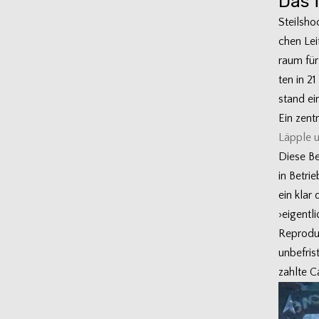
Das 
Steil­sh
chen Leit
raum für
ten in 21
stand ei
Ein zen­t
Läpple u
Diese Ber
in Betrie
ein klar 
›eigent­l
Repro­duk
unbe­fri
zahlte Ca