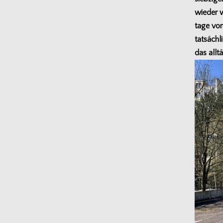
wie­der 
tage von
tat­säch­
das all­