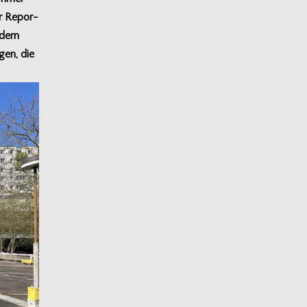
er Repor­
­dern
­gen, die