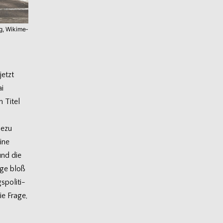
, Wiki­me­
jetzt
ai
m Titel
hezu
eine
 und die
tage bloß
po­li­ti­
ie Frage,