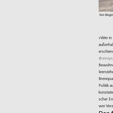
Von Begin
»Wer in 
außer­hal
erschie­
Brenn­pu
Bewohner
leer­ste­h
Brenn­pun
Poli­tik 
kon­sta­t
scher Ent
wer Ver­