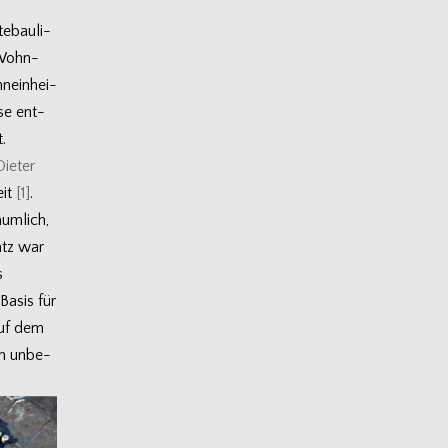
e­bau­li­
n Wohn­
­ein­hei­
hse ent­
.
ie­ter
eit
[1]
.
äum­lich,
latz war
s
Basis für
 auf dem
em unbe­