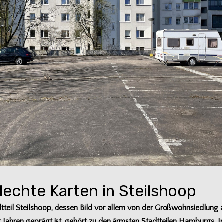
lechte Karten in Steilshoop
t­teil Steil­shoop, des­sen Bild vor allem von der Groß­wohn­sied­lung
er Jah­ren geprägt ist, gehört zu den ärms­ten Stadt­tei­len Ham­burgs.