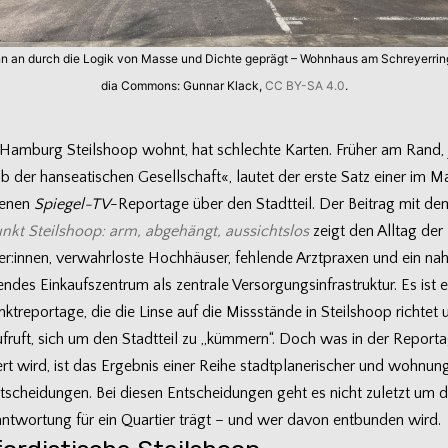
n an durch die Logik von Masse und Dichte geprägt – Wohn­haus am Schrey­er­ring
dia Com­mons: Gun­nar Klack,
CC BY-SA 4.0
.
Ham­burg Steil­shoop wohnt, hat schlechte Kar­ten. Frü­her am Rand, 
b der han­sea­ti­schen Gesell­schaft«, lau­tet der erste Satz einer im M
ne­nen
Spiegel-TV
-Repor­tage über den Stadt­teil. Der Bei­trag mit de
nkt Steil­shoop: arm, abge­hängt, aus­sichts­los
zeigt den All­tag der
:innen, ver­wahr­loste Hoch­häu­ser, feh­lende Arzt­pra­xen und ein na
en­des Ein­kaufs­zen­trum als zen­trale Ver­sor­gungs­in­fra­struk­tur. Es ist 
kt­re­por­tage, die die Linse auf die Miss­stände in Steil­shoop rich­tet
auf­ruft, sich um den Stadt­teil zu „küm­mern“. Doch was in der Repor­
iert wird, ist das Ergeb­nis einer Reihe stadt­pla­ne­ri­scher und woh­nungs­
­schei­dun­gen. Bei die­sen Ent­schei­dun­gen geht es nicht zuletzt um d
ant­wor­tung für ein Quar­tier trägt – und wer davon ent­bun­den wird.