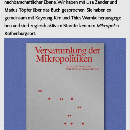
nach­bar­schaft­li­cher Ebene. Wir haben mit Lisa Zan­der und
Marius Töp­fer über das Buch gespro­chen. Sie haben es
gemein­sam mit Kay­oung Kim und Thies Warnke her­aus­ge­ge­
ben und sind zugleich aktiv im Stadt­teil­zen­trum
Mikro­pol
in
Rothen­burg­sort.