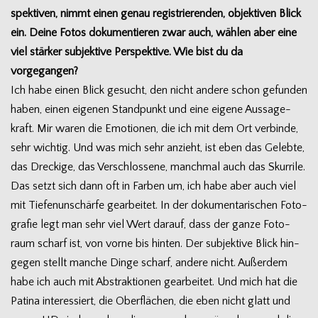
spek­ti­ven, nimmt einen genau regis­trie­ren­den, objek­ti­ven Blick
ein. Deine Fotos doku­men­tie­ren zwar auch, wäh­len aber eine
viel stär­ker sub­jek­tive Per­spek­tive. Wie bist du da
vorgegangen?
Ich habe einen Blick gesucht, den nicht andere schon gefun­den
haben, einen eige­nen Stand­punkt und eine eigene Aus­sa­ge­
kraft. Mir waren die Emo­tio­nen, die ich mit dem Ort ver­binde,
sehr wich­tig. Und was mich sehr anzieht, ist eben das Gelebte,
das Dre­ckige, das Ver­schlos­sene, manch­mal auch das Skur­rile.
Das setzt sich dann oft in Far­ben um, ich habe aber auch viel
mit Tie­fen­un­schärfe gear­bei­tet. In der doku­men­ta­ri­schen Foto­
gra­fie legt man sehr viel Wert dar­auf, dass der ganze Foto­
raum scharf ist, von vorne bis hin­ten. Der sub­jek­tive Blick hin­
ge­gen stellt man­che Dinge scharf, andere nicht. Außer­dem
habe ich auch mit Abs­trak­tio­nen gear­bei­tet. Und mich hat die
Patina inter­es­siert, die Ober­flä­chen, die eben nicht glatt und