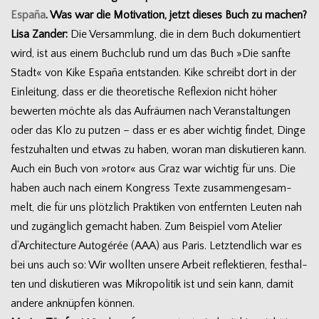
España
. Was war die Moti­va­tion, jetzt die­ses Buch zu machen?
Lisa Zan­der:
Die Ver­samm­lung, die in dem Buch doku­men­tiert
wird, ist aus einem Buch­club rund um das Buch »Die sanfte
Stadt« von Kike España ent­stan­den. Kike schreibt dort in der
Ein­lei­tung, dass er die theo­re­ti­sche Refle­xion nicht höher
bewer­ten möchte als das Auf­räu­men nach Ver­an­stal­tun­gen
oder das Klo zu put­zen – dass er es aber wich­tig fin­det, Dinge
fest­zu­hal­ten und etwas zu haben, woran man dis­ku­tie­ren kann.
Auch ein Buch von »rotor« aus Graz war wich­tig für uns. Die
haben auch nach einem Kon­gress Texte zusam­men­ge­sam­
melt, die für uns plötz­lich Prak­ti­ken von ent­fern­ten Leu­ten nah
und zugäng­lich gemacht haben. Zum Bei­spiel vom Ate­lier
d’Architecture Auto­gé­rée (AAA) aus Paris. Letzt­end­lich war es
bei uns auch so: Wir woll­ten unsere Arbeit reflek­tie­ren, fest­hal­
ten und dis­ku­tie­ren was Mikro­po­li­tik ist und sein kann, damit
andere anknüp­fen können.