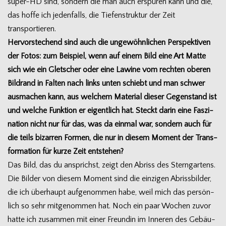
super-HD sind, son­dern die man auch erspü­ren kann und die,
das hoffe ich jeden­falls, die Tie­fen­struk­tur der Zeit
transportieren.
Her­vor­ste­chend sind auch die unge­wöhn­li­chen Per­spek­ti­ven
der Fotos: zum Bei­spiel, wenn auf einem Bild eine Art Matte
sich wie ein Glet­scher oder eine Lawine vom rech­ten obe­ren
Bild­rand in Fal­ten nach links unten schiebt und man schwer
aus­ma­chen kann, aus wel­chem Mate­rial die­ser Gegen­stand ist
und wel­che Funk­tion er eigent­lich hat. Steckt darin eine Fas­zi­
na­tion nicht nur für das, was da ein­mal war, son­dern auch für
die teils bizar­ren For­men, die nur in die­sem Moment der Trans­
for­ma­tion für kurze Zeit entstehen?
Das Bild, das du ansprichst, zeigt den Abriss des Stern­gar­tens.
Die Bil­der von die­sem Moment sind die ein­zi­gen Abriss­bil­der,
die ich über­haupt auf­ge­nom­men habe, weil mich das per­sön­
lich so sehr mit­ge­nom­men hat. Noch ein paar Wochen zuvor
hatte ich zusam­men mit einer Freun­din im Inne­ren des Gebäu­