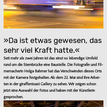
»Da ist etwas gewesen, das
sehr viel Kraft hatte.«
Seit mehr als zwei Jah­ren ist das einst so leben­dige Umfeld
rund um die Stern­brü­cke eine Bau­stelle. Die Foto­gra­fin und Fil­
me­ma­che­rin Helga Bah­mer hat das Ver­schwin­den die­ses Orts
mit der Kamera fest­ge­hal­ten. Ab dem 22. Mai sind ihre Arbei­
ten in der giraf­fen­toast Gal­lery zu sehen. Wir zei­gen schon
jetzt eine Aus­wahl der Fotos und haben mit der Künst­le­rin
gesprochen.