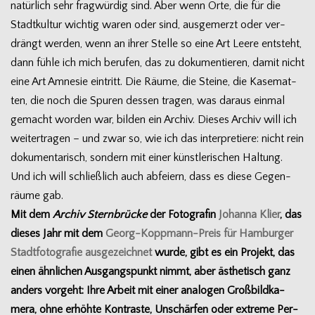
natür­lich sehr frag­wür­dig sind. Aber wenn Orte, die für die
Stadt­kul­tur wich­tig waren oder sind, aus­ge­merzt oder ver­
drängt wer­den, wenn an ihrer Stelle so eine Art Leere ent­steht,
dann fühle ich mich beru­fen, das zu doku­men­tie­ren, damit nicht
eine Art Amne­sie ein­tritt. Die Räume, die Steine, die Kase­mat­
ten, die noch die Spu­ren des­sen tra­gen, was dar­aus ein­mal
gemacht wor­den war, bil­den ein Archiv. Die­ses Archiv will ich
wei­ter­tra­gen – und zwar so, wie ich das inter­pre­tiere: nicht rein
doku­men­ta­risch, son­dern mit einer künst­le­ri­schen Hal­tung.
Und ich will schließ­lich auch abfei­ern, dass es diese Gegen­
räume gab.
Mit dem
Archiv Stern­brü­cke
der Foto­gra­fin
Johanna Klier
, das
die­ses Jahr mit dem
Georg-Koppmann-Preis für Ham­bur­ger
Stadt­fo­to­gra­fie aus­ge­zeich­net
wurde, gibt es ein Pro­jekt, das
einen ähn­li­chen Aus­gangs­punkt nimmt, aber ästhe­tisch ganz
anders vor­geht: Ihre Arbeit mit einer ana­lo­gen Groß­bild­ka­
mera, ohne erhöhte Kon­traste, Unschär­fen oder extreme Per­