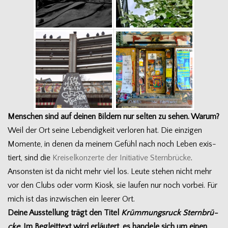
Men­schen sind auf dei­nen Bil­dern nur sel­ten zu sehen. Warum?
Weil der Ort seine Leben­dig­keit ver­lo­ren hat. Die ein­zi­gen
Momente, in denen da mei­nem Gefühl nach noch Leben exis­
tiert, sind die
Krei­sel­kon­zerte der Initia­tive Stern­brü­cke
.
Ansons­ten ist da nicht mehr viel los. Leute ste­hen nicht mehr
vor den Clubs oder vorm Kiosk, sie lau­fen nur noch vor­bei. Für
mich ist das inzwi­schen ein lee­rer Ort.
Deine Aus­stel­lung trägt den Titel
Krüm­mungs­ruck Stern­brü­
cke
. Im Begleit­text wird erläu­tert, es han­dele sich um einen