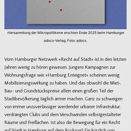
»Ver­samm­lung der Mikro­po­li­ti­ken
«
erschien Ende 2025 beim Ham­bur­ger
adocs-Verlag. Foto: adocs.
Vom Ham­bur­ger Netz­werk »Recht auf Stadt« ist in den letz­ten
Jah­ren wenig zu hören gewe­sen. Jün­gere Kam­pa­gnen zur
Woh­nungs­frage wie »Ham­burg Ent­eig­net« schei­nen wenig
Mobi­li­sie­rungs­wir­kung zu haben. Und das obwohl die Miet‑,
Bau- und Grund­stücks­preise allein einen gro­ßen Teil der
Stadt­be­völ­ke­rung täg­lich ärmer machen. Ganz zu schwei­gen
von immer unzu­ver­läs­si­ger wer­den­der urba­ner Infra­struk­tur,
ver­dräng­ten Clubs und dem Ver­schwin­den selbst­ge­stal­te­ter
Räume und Frei­flä­chen. Ist also die Bewe­gung für ein Recht
auf Stadt in Ham­burg auf dem Rück­zug? Ein kürz­lich von