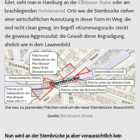
führt, sieht man in Ham­burg an der
Elbtower-Ruine
oder am
brach­lie­gen­den
Hols­ten­areal
. Orte wie die Stern­brü­cke ste­hen
einer wirt­schaft­li­chen Aus­nut­zung in die­ser Form im Weg, die
sind nicht clean genug. Im Begriff »Krüm­mungs­ruck« steckt
die gewisse Aggres­si­vi­tät, die Gewalt die­ser Begra­di­gung,
ähn­lich wie in dem Lawinenbild.
Die neu zu pla­nen­den Flä­chen rund um die neue Stern­brü­cke (Aus­schnitt).
Quelle:
Bezirks­amt Altona
Nun wird an der Stern­brü­cke ja aber vor­aus­sicht­lich kein