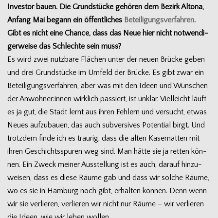
Inves­tor bauen. Die Grund­stü­cke gehö­ren dem Bezirk Altona,
Anfang Mai begann ein öffent­li­ches
Betei­li­gungs­ver­fah­ren
.
Gibt es nicht eine Chance, dass das Neue hier nicht not­wen­di­
ger­weise das Schlechte sein muss?
Es wird zwei nutz­bare Flä­chen unter der neuen Brü­cke geben
und drei Grund­stü­cke im Umfeld der Brü­cke. Es gibt zwar ein
Betei­li­gungs­ver­fah­ren, aber was mit den Ideen und Wün­schen
der Anwohner:innen wirk­lich pas­siert, ist unklar. Viel­leicht läuft
es ja gut, die Stadt lernt aus ihren Feh­lern und ver­sucht, etwas
Neues auf­zu­bauen, das auch sub­ver­si­ves Poten­tial birgt. Und
trotz­dem finde ich es trau­rig, dass die alten Kase­mat­ten mit
ihren Geschichts­spu­ren weg sind. Man hätte sie ja ret­ten kön­
nen. Ein Zweck mei­ner Aus­stel­lung ist es auch, dar­auf hin­zu­
wei­sen, dass es diese Räume gab und dass wir sol­che Räume,
wo es sie in Ham­burg noch gibt, erhal­ten kön­nen. Denn wenn
wir sie ver­lie­ren, ver­lie­ren wir nicht nur Räume – wir ver­lie­ren
die Ideen, wie wir leben wollen.