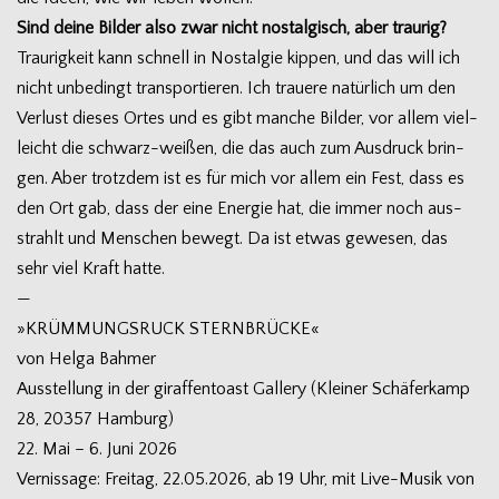
Sind deine Bil­der also zwar nicht nost­al­gisch, aber traurig?
Trau­rig­keit kann schnell in Nost­al­gie kip­pen, und das will ich
nicht unbe­dingt trans­por­tie­ren. Ich trauere natür­lich um den
Ver­lust die­ses Ortes und es gibt man­che Bil­der, vor allem viel­
leicht die schwarz-weißen, die das auch zum Aus­druck brin­
gen. Aber trotz­dem ist es für mich vor allem ein Fest, dass es
den Ort gab, dass der eine Ener­gie hat, die immer noch aus­
strahlt und Men­schen bewegt. Da ist etwas gewe­sen, das
sehr viel Kraft hatte.
—
»KRÜMMUNGSRUCK STERNBRÜCKE«
von Helga Bah­mer
Aus­stel­lung in der giraf­fen­toast Gal­lery (Klei­ner Schä­fer­kamp
28, 20357 Ham­burg)
22. Mai – 6. Juni 2026
Ver­nis­sage: Frei­tag, 22.05.2026, ab 19 Uhr, mit Live-Musik von