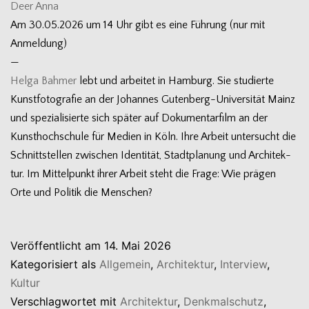
Deer Anna
Am 30.05.2026 um 14 Uhr gibt es eine Füh­rung (nur mit
Anmeldung)
—
Helga Bah­mer
lebt und arbei­tet in Ham­burg. Sie stu­dierte
Kunst­fo­to­gra­fie an der Johan­nes Gutenberg-Universität Mainz
und spe­zia­li­sierte sich spä­ter auf Doku­men­tar­film an der
Kunst­hoch­schule für Medien in Köln. Ihre Arbeit unter­sucht die
Schnitt­stel­len zwi­schen Iden­ti­tät, Stadt­pla­nung und Archi­tek­
tur. Im Mit­tel­punkt ihrer Arbeit steht die Frage: Wie prä­gen
Orte und Poli­tik die Menschen?
Veröffentlicht am
14. Mai 2026
Kategorisiert als
Allgemein
,
Architektur
,
Interview
,
Kultur
Verschlagwortet mit
Architektur
,
Denkmalschutz
,