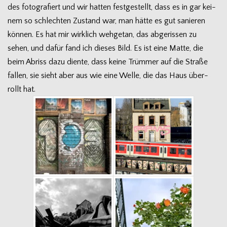
des foto­gra­fiert und wir hat­ten fest­ge­stellt, dass es in gar kei­
nem so schlech­ten Zustand war, man hätte es gut sanie­ren
kön­nen. Es hat mir wirk­lich weh­ge­tan, das abge­ris­sen zu
sehen, und dafür fand ich die­ses Bild. Es ist eine Matte, die
beim Abriss dazu diente, dass keine Trüm­mer auf die Straße
fal­len, sie sieht aber aus wie eine Welle, die das Haus über­
rollt hat.