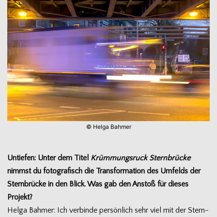
© Helga Bahmer
Untie­fen: Unter dem Titel
Krüm­mungs­ruck Stern­brü­cke
nimmst du foto­gra­fisch die Trans­for­ma­tion des Umfelds der
Stern­brü­cke in den Blick. Was gab den Anstoß für die­ses
Projekt?
Helga Bah­mer: Ich ver­binde per­sön­lich sehr viel mit der Stern­