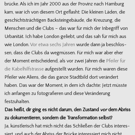
brü­cke. Als ich im Jahr 2000 aus der Pro­vinz nach Ham­burg
kam, war ich von die­sem Ort geflasht: Die klei­nen Läden, die
geschichts­träch­ti­gen Back­stein­ge­bäude, die Kreu­zung, die
Men­schen und die Clubs – das war für mich der Inbe­griff von
Urba­ni­tät. Ich habe Lon­don geliebt, und das sah für mich aus
wie Lon­don.
Vor etwa sechs Jah­ren
wurde dann ja beschlos­
sen, dass die Clubs da weg­müs­sen. Für mich war aber eher
der Moment ent­schei­dend, als vor zwei Jah­ren die
Pfei­ler für
die Kabel­hilfstrasse
auf­ge­stellt wur­den. Für mich waren diese
Pfei­ler wie Ali­ens, die das ganze Stadt­bild dort ver­än­dert
haben. Das war der Moment, in dem ich dachte: Jetzt müsste
ich anfan­gen zu foto­gra­fie­ren und diese Ver­än­de­rung
festzuhalten.
Das heißt, dir ging es nicht darum, den Zustand
vor
dem Abriss
zu doku­men­tie­ren, son­dern die Trans­for­ma­tion selbst?
Ja, künst­le­risch hat mich nicht das Schlie­ßen der Clubs inter­es­
siert, und auch der Abriss der Brü­cke inter­es­siert mich nicht.