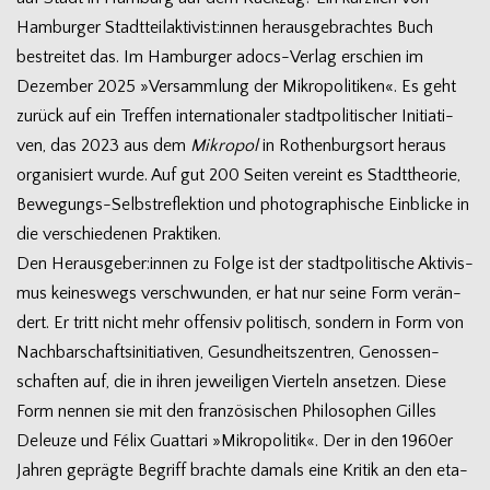
Ham­bur­ger Stadtteilaktivist:innen her­aus­ge­brach­tes Buch
bestrei­tet das. Im Ham­bur­ger adocs-Verlag erschien im
Dezem­ber 2025 »Ver­samm­lung der Mikro­po­li­ti­ken«. Es geht
zurück auf ein Tref­fen inter­na­tio­na­ler stadt­po­li­ti­scher Initia­ti­
ven, das 2023 aus dem
Mikro­pol
in Rothen­burg­sort her­aus
orga­ni­siert wurde. Auf gut 200 Sei­ten ver­eint es Stadt­theo­rie,
Bewegungs-Selbstreflektion und pho­to­gra­phi­sche Ein­bli­cke in
die ver­schie­de­nen Praktiken.
Den Herausgeber:innen zu Folge ist der stadt­po­li­ti­sche Akti­vis­
mus kei­nes­wegs ver­schwun­den, er hat nur seine Form ver­än­
dert. Er tritt nicht mehr offen­siv poli­tisch, son­dern in Form von
Nach­bar­schafts­in­itia­ti­ven, Gesund­heits­zen­tren, Genos­sen­
schaf­ten auf, die in ihren jewei­li­gen Vier­teln anset­zen. Diese
Form nen­nen sie mit den fran­zö­si­schen Phi­lo­so­phen Gil­les
Deleuze und Félix Guat­tari »Mikro­po­li­tik«. Der in den 1960er
Jah­ren geprägte Begriff brachte damals eine Kri­tik an den eta­