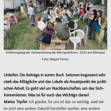
Eröff­nungs­tag der »Ver­samm­lung der Mikro­po­li­ti­ken«, 2023 am
Mikro­pol
.
Foto: Miguel Ferraz.
Untie­fen: Die Bei­träge in eurem Buch beto­nen ins­ge­samt sehr
stark das All­täg­li­che und das Lokale als Ansatz­punkt der poli­ti­
schen Arbeit. Es geht viel um Nach­bar­schaf­ten, um das Sich-
Kennenlernen. Was ist für euch das Wich­tige daran?
Marius Töp­fer:
Ich glaube, für uns ist das so wich­tig, weil wir
im Jetzt eine andere Zukunft her­stel­len wol­len, eine andere