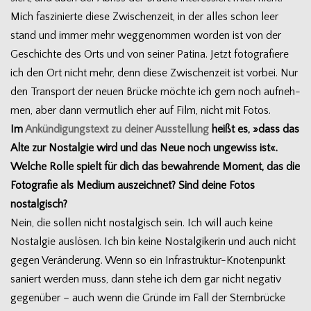
Mich fas­zi­nierte diese Zwi­schen­zeit, in der alles schon leer
stand und immer mehr weg­ge­nom­men wor­den ist von der
Geschichte des Orts und von sei­ner Patina. Jetzt foto­gra­fiere
ich den Ort nicht mehr, denn diese Zwi­schen­zeit ist vor­bei. Nur
den Trans­port der neuen Brü­cke möchte ich gern noch auf­neh­
men, aber dann ver­mut­lich eher auf Film, nicht mit Fotos.
Im
Ankün­di­gungs­text zu dei­ner Aus­stel­lung
heißt es, »dass das
Alte zur Nost­al­gie wird und das Neue noch unge­wiss ist«.
Wel­che Rolle spielt für dich das bewah­rende Moment, das die
Foto­gra­fie als Medium aus­zeich­net? Sind deine Fotos
nostalgisch?
Nein, die sol­len nicht nost­al­gisch sein. Ich will auch keine
Nost­al­gie aus­lö­sen. Ich bin keine Nost­al­gi­ke­rin und auch nicht
gegen Ver­än­de­rung. Wenn so ein Infrastruktur-Knotenpunkt
saniert wer­den muss, dann stehe ich dem gar nicht nega­tiv
gegen­über – auch wenn die Gründe im Fall der Stern­brü­cke