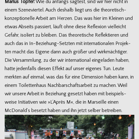
Marius Töp­fer:
Wie du anfangs sag­test, sind wir hier nicht in
einem Sze­ne­vier­tel. Auch des­halb liegt uns die theoretisch-
konzeptionelle Arbeit am Her­zen. Das was hier im Klei­nen und
etwas Abseits pas­siert, läuft ohne diese Refle­xion viel­leicht
Gefahr, iso­liert zu blei­ben. Das theo­re­ti­sche Reflek­tie­ren und
auch das in In-Beziehung-Setzten mit inter­na­tio­na­len Pro­jek­
ten macht das Eigene dann auch grö­ßer und wirk­mäch­ti­ger.
Die Ver­samm­lung, zu der wir inter­na­tio­nal ein­ge­la­den haben,
hatte jeden­falls die­sen Effekt auf unser eige­nes Tun. Leute
merk­ten auf ein­mal, was das für eine Dimen­sion haben kann, in
einem Toi­let­ten­haus Nach­bar­schafts­ar­beit zu machen. Weil
wir unsere Arbeit in Bezie­hung gesetzt haben mit bei­spiels­
weise Initia­ti­ven wie »L’A­près M«, die in Mar­seille einen
McDonald’s besetzt haben und ihn jetzt sel­ber betreiben.