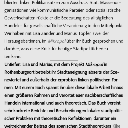
blier­ten lin­ken Poli­tik­an­sät­zen zum Aus­druck. Statt Mas­sen­or­
ga­ni­sa­tio­nen wie kom­mu­nis­ti­sche Par­teien oder sozia­lis­ti­sche
Gewerk­schaf­ten rückte er die Bedeu­tung des all­täg­li­chen
Han­delns für gesell­schaft­li­che Ver­än­de­rung in den Mit­tel­punkt.
Wir haben mit Lisa Zan­der und Marius Töp­fer, zwei der
Herausgeber:innen, im
Mikro­pol
über ihr Buch gespro­chen und
dar­über, was diese Kri­tik für heu­tige Stadt­po­li­tik bedeu­
ten kann.
Untie­fen: Lisa und Marius, mit dem Pro­jekt
Mikro­pol
in
Rothen­burg­sort betreibt ihr Stadt­an­eig­nung abseits der Sze­
ne­vier­tel und außer­halb der erprob­ten lin­ken poli­ti­schen For­
men. Mit eurem Buch spannt ihr über diese lokale Arbeit hin­aus
einen grö­ße­ren Rah­men und ver­or­tet euer nach­bar­schaft­li­ches
Han­deln inter­na­tio­nal und auch theo­re­tisch. Das Buch ver­eint
sehr kon­krete Berichte und Beschrei­bun­gen loka­ler stadt­po­li­ti­
scher Prak­ti­ken mit theo­re­ti­schen Reflek­tio­nen, dar­un­ter ein
weit­rei­chen­der Bei­trag des spa­ni­schen Stadt­theo­re­ti­kers
Kike