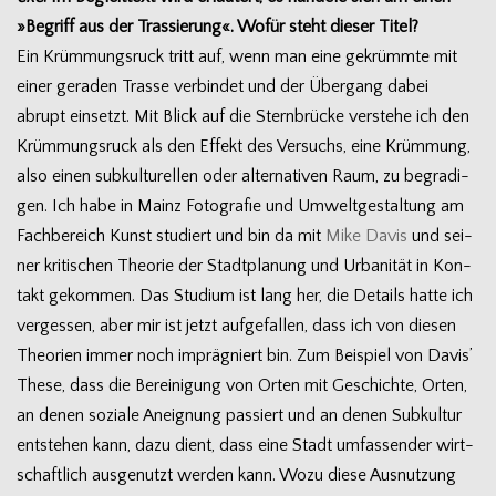
»Begriff aus der Tras­sie­rung«. Wofür steht die­ser Titel?
Ein Krüm­mungs­ruck tritt auf, wenn man eine gekrümmte mit
einer gera­den Trasse ver­bin­det und der Über­gang dabei
abrupt ein­setzt. Mit Blick auf die Stern­brü­cke ver­stehe ich den
Krüm­mungs­ruck als den Effekt des Ver­suchs, eine Krüm­mung,
also einen sub­kul­tu­rel­len oder alter­na­ti­ven Raum, zu begra­di­
gen. Ich habe in Mainz Foto­gra­fie und Umwelt­ge­stal­tung am
Fach­be­reich Kunst stu­diert und bin da mit
Mike Davis
und sei­
ner kri­ti­schen Theo­rie der Stadt­pla­nung und Urba­ni­tät in Kon­
takt gekom­men. Das Stu­dium ist lang her, die Details hatte ich
ver­ges­sen, aber mir ist jetzt auf­ge­fal­len, dass ich von die­sen
Theo­rien immer noch imprä­gniert bin. Zum Bei­spiel von Davis’
These, dass die Berei­ni­gung von Orten mit Geschichte, Orten,
an denen soziale Aneig­nung pas­siert und an denen Sub­kul­tur
ent­ste­hen kann, dazu dient, dass eine Stadt umfas­sen­der wirt­
schaft­lich aus­ge­nutzt wer­den kann. Wozu diese Aus­nut­zung