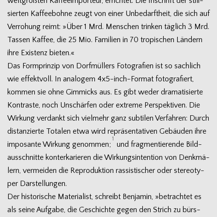
welt­größ­ten Kaf­fee­im­por­teur, errich­tet. Die Inschrift der sti­li­
sier­ten Kaf­fee­bohne zeugt von einer Unbe­darft­heit, die sich auf
Ver­ro­hung reimt: »Über 1 Mrd. Men­schen trin­ken täg­lich 3 Mrd.
Tas­sen Kaf­fee, die 25 Mio. Fami­lien in 70 tro­pi­schen Län­dern
ihre Exis­tenz bieten.«
Das Form­prin­zip von Dorf­mül­lers Foto­gra­fien ist so sach­lich
wie effekt­voll. In ana­lo­gem 4x5-inch-Format foto­gra­fiert,
kom­men sie ohne Gim­micks aus. Es gibt weder dra­ma­ti­sierte
Kon­traste, noch Unschär­fen oder extreme Per­spek­ti­ven. Die
Wir­kung ver­dankt sich viel­mehr ganz sub­ti­len Ver­fah­ren: Durch
distan­zierte Tota­len etwa wird reprä­sen­ta­ti­ven Gebäu­den ihre
1
impo­sante Wir­kung genom­men;
und frag­men­tie­rende Bild­
aus­schnitte kon­ter­ka­rie­ren die Wir­kungs­in­ten­tion von Denk­mä­
lern, ver­mei­den die Repro­duk­tion ras­sis­ti­scher oder ste­reo­ty­
per Darstellungen.
Der his­to­ri­sche Mate­ria­list, schreibt Ben­ja­min, »betrach­tet es
als seine Auf­gabe, die Geschichte gegen den Strich zu bürs­