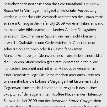
Besucher:innen neu sein: etwa dass die Pri­vat­bank
Don­ner &
Reuschel
ihr Ver­mö­gen maß­geb­lich kolo­nia­ler Aus­beu­tung
ver­dankt; oder dass die Vor­stands­kon­fe­ren­zen der
Uni­le­ver
bis
zu ihrem Umzug in die Hafen­city 2009 vor einer Intar­si­en­wand
mit kolo­nia­ler Bild­spra­che statt­fan­den. Andere Foto­gra­fien
wie­derum doku­men­tie­ren Spu­ren, die man leicht über­sieht,
etwa die Grab­stät­ten und Gedenk­steine für Gene­räle deut­
scher Kolo­ni­al­trup­pen oder für Palmölfabrikanten.
Man­che Fotos zei­gen Über­wun­de­nes – beson­ders ein­drück­lich
die 1968 von Stu­die­ren­den gestürzte Wissmann-Statue, die
nun lädiert, besprüht und mit einer Hals­krause ver­se­hen in
einer Depot­kiste liegt. Die Fotos machen aber auch kennt­lich,
wie unmit­tel­bar die kolo­niale Ver­gan­gen­heit bis­wei­len in die
Gegen­wart hin­ein­reicht. Unver­hoh­len zeigt sich das in einer
Skulp­tur auf der soge­nann­ten »Cof­fee Plaza« in der Hafen­city.
Sie wurde dort 2009 von der
Neu­mann Kaf­fee Gruppe
, dem