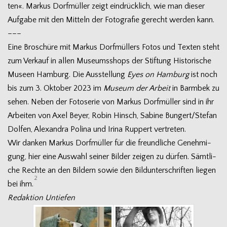
ten«. Mar­kus Dorf­mül­ler zeigt ein­drück­lich, wie man die­ser
Auf­gabe mit den Mit­teln der Foto­gra­fie gerecht wer­den kann.
–––
Eine Bro­schüre mit Mar­kus Dorf­mül­lers Fotos und Tex­ten steht
zum Ver­kauf in allen Muse­ums­shops der Stif­tung His­to­ri­sche
Museen Ham­burg. Die Aus­stel­lung
Eyes on Ham­burg
ist noch
bis zum 3. Okto­ber 2023 im
Museum der Arbeit
in Barm­bek zu
sehen. Neben der Foto­se­rie von Mar­kus Dorf­mül­ler sind in ihr
Arbei­ten von Axel Beyer, Robin Hinsch, Sabine Bungert/Stefan
Dol­fen, Alex­an­dra Polina und Irina Rup­pert vertreten.
Wir dan­ken Mar­kus Dorf­mül­ler für die freund­li­che Geneh­mi­
gung, hier eine Aus­wahl sei­ner Bil­der zei­gen zu dür­fen. Sämt­li­
che Rechte an den Bil­dern sowie den Bild­un­ter­schrif­ten lie­gen
2
bei ihm.
Redak­tion Untiefen