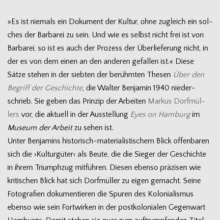
»Es ist nie­mals ein Doku­ment der Kul­tur, ohne zugleich ein sol­
ches der Bar­ba­rei zu sein. Und wie es selbst nicht frei ist von
Bar­ba­rei, so ist es auch der Pro­zess der Über­lie­fe­rung nicht, in
der es von dem einen an den ande­ren gefal­len ist.« Diese
Sätze ste­hen in der sieb­ten der berühm­ten The­sen
Über den
Begriff der Geschichte
, die Wal­ter Ben­ja­min 1940 nie­der­
schrieb. Sie geben das Prin­zip der Arbei­ten
Mar­kus Dorf­mül­
lers
vor, die aktu­ell in der Aus­stel­lung
Eyes on Ham­burg
im
Museum der Arbeit
zu sehen ist.
Unter Ben­ja­mins historisch-materialistischem Blick offen­ba­ren
sich die ›Kul­tur­gü­ter‹ als Beute, die die Sie­ger der Geschichte
in ihrem Tri­umph­zug mit­füh­ren. Die­sen ebenso prä­zi­sen wie
kri­ti­schen Blick hat sich Dorf­mül­ler zu eigen gemacht. Seine
Foto­gra­fien doku­men­tie­ren die Spu­ren des Kolo­nia­lis­mus
ebenso wie sein Fort­wir­ken in der post­ko­lo­nia­len Gegen­wart