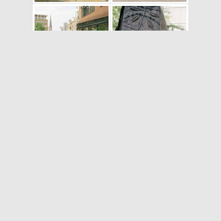
Veröffentlicht am
7. August 2023
Kategorisiert als
Allgemein
,
Bilderstrecke
,
Kultur
Verschlagwortet mit
Architektur
,
Kolonialismus
,
Kunst