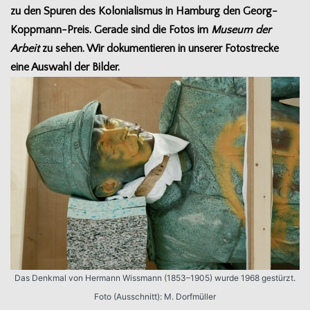
zu den Spu­ren des Kolo­nia­lis­mus in Ham­burg den Georg-
Koppmann-Preis. Gerade sind die Fotos im
Museum der
Arbeit
zu sehen. Wir doku­men­tie­ren in unse­rer Foto­stre­cke
eine Aus­wahl der Bilder.
Das Denk­mal von Her­mann Wiss­mann (1853–1905) wurde 1968 gestürzt.
Foto (Aus­schnitt): M. Dorfmüller