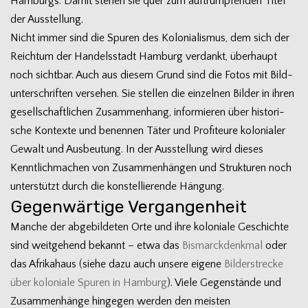
Ham­burgs. Damit ste­hen sie quer zum auf­trump­fen­den Titel
der Ausstellung.
Nicht immer sind die Spu­ren des Kolo­nia­lis­mus, dem sich der
Reich­tum der Han­dels­stadt Ham­burg ver­dankt, über­haupt
noch sicht­bar. Auch aus die­sem Grund sind die Fotos mit Bild­
un­ter­schrif­ten ver­se­hen. Sie stel­len die ein­zel­nen Bil­der in ihren
gesell­schaft­li­chen Zusam­men­hang, infor­mie­ren über his­to­ri­
sche Kon­texte und benen­nen Täter und Pro­fi­teure kolo­nia­ler
Gewalt und Aus­beu­tung. In der Aus­stel­lung wird die­ses
Kennt­lich­ma­chen von Zusam­men­hän­gen und Struk­tu­ren noch
unter­stützt durch die kon­stel­lie­rende Hängung.
Gegenwärtige Vergangenheit
Man­che der abge­bil­de­ten Orte und ihre kolo­niale Geschichte
sind weit­ge­hend bekannt – etwa das
Bis­marck­denk­mal
oder
das Afri­ka­haus (siehe dazu auch unsere eigene
Bil­der­stre­cke
über kolo­niale Spu­ren in Ham­burg
). Viele Gegen­stände und
Zusam­men­hänge hin­ge­gen wer­den den meis­ten