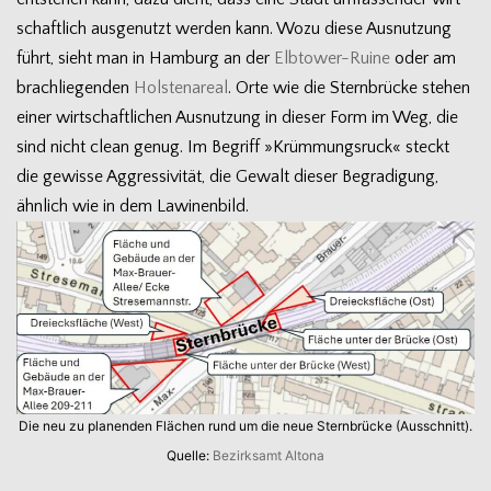
schaft­lich aus­ge­nutzt wer­den kann. Wozu diese Aus­nut­zung
führt, sieht man in Ham­burg an der
Elbtower-Ruine
oder am
brach­lie­gen­den
Hols­ten­areal
. Orte wie die Stern­brü­cke ste­hen
einer wirt­schaft­li­chen Aus­nut­zung in die­ser Form im Weg, die
sind nicht clean genug. Im Begriff »Krüm­mungs­ruck« steckt
die gewisse Aggres­si­vi­tät, die Gewalt die­ser Begra­di­gung,
ähn­lich wie in dem Lawinenbild.
Die neu zu pla­nen­den Flä­chen rund um die neue Stern­brü­cke (Aus­schnitt).
Quelle:
Bezirks­amt Altona