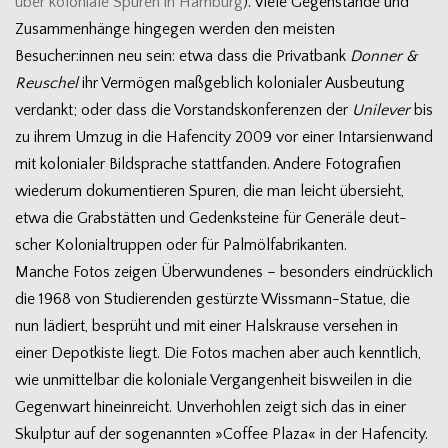
über kolo­niale Spu­ren in Ham­burg
). Viele Gegen­stände und
Zusam­men­hänge hin­ge­gen wer­den den meis­ten
Besucher:innen neu sein: etwa dass die Pri­vat­bank
Don­ner &
Reuschel
ihr Ver­mö­gen maß­geb­lich kolo­nia­ler Aus­beu­tung
ver­dankt; oder dass die Vor­stands­kon­fe­ren­zen der
Uni­le­ver
bis
zu ihrem Umzug in die Hafen­city 2009 vor einer Intar­si­en­wand
mit kolo­nia­ler Bild­spra­che statt­fan­den. Andere Foto­gra­fien
wie­derum doku­men­tie­ren Spu­ren, die man leicht über­sieht,
etwa die Grab­stät­ten und Gedenk­steine für Gene­räle deut­
scher Kolo­ni­al­trup­pen oder für Palmölfabrikanten.
Man­che Fotos zei­gen Über­wun­de­nes – beson­ders ein­drück­lich
die 1968 von Stu­die­ren­den gestürzte Wissmann-Statue, die
nun lädiert, besprüht und mit einer Hals­krause ver­se­hen in
einer Depot­kiste liegt. Die Fotos machen aber auch kennt­lich,
wie unmit­tel­bar die kolo­niale Ver­gan­gen­heit bis­wei­len in die
Gegen­wart hin­ein­reicht. Unver­hoh­len zeigt sich das in einer
Skulp­tur auf der soge­nann­ten »Cof­fee Plaza« in der Hafen­city.