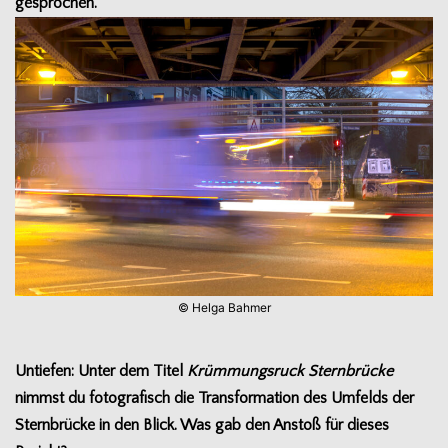
gesprochen.
© Helga Bahmer
Untie­fen: Unter dem Titel
Krüm­mungs­ruck Stern­brü­cke
nimmst du foto­gra­fisch die Trans­for­ma­tion des Umfelds der
Stern­brü­cke in den Blick. Was gab den Anstoß für die­ses