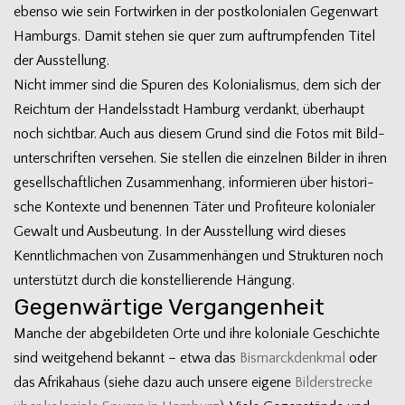
ebenso wie sein Fort­wir­ken in der post­ko­lo­nia­len Gegen­wart
Ham­burgs. Damit ste­hen sie quer zum auf­trump­fen­den Titel
der Ausstellung.
Nicht immer sind die Spu­ren des Kolo­nia­lis­mus, dem sich der
Reich­tum der Han­dels­stadt Ham­burg ver­dankt, über­haupt
noch sicht­bar. Auch aus die­sem Grund sind die Fotos mit Bild­
un­ter­schrif­ten ver­se­hen. Sie stel­len die ein­zel­nen Bil­der in ihren
gesell­schaft­li­chen Zusam­men­hang, infor­mie­ren über his­to­ri­
sche Kon­texte und benen­nen Täter und Pro­fi­teure kolo­nia­ler
Gewalt und Aus­beu­tung. In der Aus­stel­lung wird die­ses
Kennt­lich­ma­chen von Zusam­men­hän­gen und Struk­tu­ren noch
unter­stützt durch die kon­stel­lie­rende Hängung.
Gegenwärtige Vergangenheit
Man­che der abge­bil­de­ten Orte und ihre kolo­niale Geschichte
sind weit­ge­hend bekannt – etwa das
Bis­marck­denk­mal
oder
das Afri­ka­haus (siehe dazu auch unsere eigene
Bil­der­stre­cke