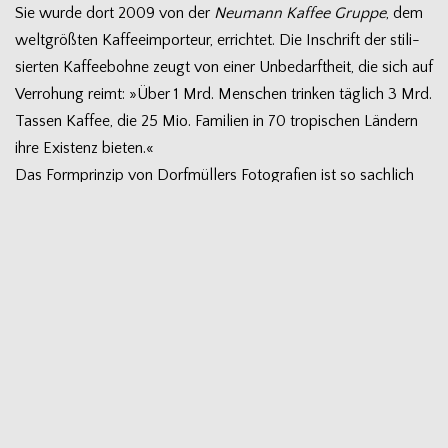
Sie wurde dort 2009 von der
Neu­mann Kaf­fee Gruppe
, dem
welt­größ­ten Kaf­fee­im­por­teur, errich­tet. Die Inschrift der sti­li­
sier­ten Kaf­fee­bohne zeugt von einer Unbe­darft­heit, die sich auf
Ver­ro­hung reimt: »Über 1 Mrd. Men­schen trin­ken täg­lich 3 Mrd.
Tas­sen Kaf­fee, die 25 Mio. Fami­lien in 70 tro­pi­schen Län­dern
ihre Exis­tenz bieten.«
Das Form­prin­zip von Dorf­mül­lers Foto­gra­fien ist so sach­lich
wie effekt­voll. In ana­lo­gem 4x5-inch-Format foto­gra­fiert,
kom­men sie ohne Gim­micks aus. Es gibt weder dra­ma­ti­sierte
Kon­traste, noch Unschär­fen oder extreme Per­spek­ti­ven. Die
Wir­kung ver­dankt sich viel­mehr ganz sub­ti­len Ver­fah­ren: Durch
distan­zierte Tota­len etwa wird reprä­sen­ta­ti­ven Gebäu­den ihre
1
impo­sante Wir­kung genom­men;
und frag­men­tie­rende Bild­
aus­schnitte kon­ter­ka­rie­ren die Wir­kungs­in­ten­tion von Denk­mä­
lern, ver­mei­den die Repro­duk­tion ras­sis­ti­scher oder ste­reo­ty­
per Darstellungen.
Der his­to­ri­sche Mate­ria­list, schreibt Ben­ja­min, »betrach­tet es