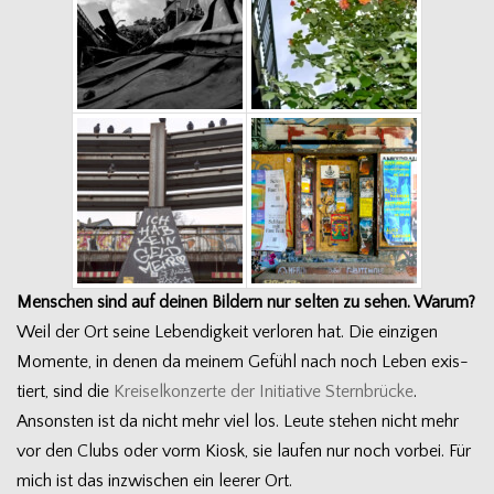
Men­schen sind auf dei­nen Bil­dern nur sel­ten zu sehen. Warum?
Weil der Ort seine Leben­dig­keit ver­lo­ren hat. Die ein­zi­gen
Momente, in denen da mei­nem Gefühl nach noch Leben exis­
tiert, sind die
Krei­sel­kon­zerte der Initia­tive Stern­brü­cke
.
Ansons­ten ist da nicht mehr viel los. Leute ste­hen nicht mehr
vor den Clubs oder vorm Kiosk, sie lau­fen nur noch vor­bei. Für
mich ist das inzwi­schen ein lee­rer Ort.