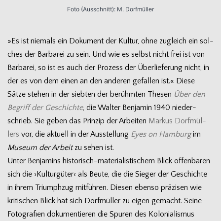
Foto (Aus­schnitt): M. Dorfmüller
»Es ist nie­mals ein Doku­ment der Kul­tur, ohne zugleich ein sol­
ches der Bar­ba­rei zu sein. Und wie es selbst nicht frei ist von
Bar­ba­rei, so ist es auch der Pro­zess der Über­lie­fe­rung nicht, in
der es von dem einen an den ande­ren gefal­len ist.« Diese
Sätze ste­hen in der sieb­ten der berühm­ten The­sen
Über den
Begriff der Geschichte
, die Wal­ter Ben­ja­min 1940 nie­der­
schrieb. Sie geben das Prin­zip der Arbei­ten
Mar­kus Dorf­mül­
lers
vor, die aktu­ell in der Aus­stel­lung
Eyes on Ham­burg
im
Museum der Arbeit
zu sehen ist.
Unter Ben­ja­mins historisch-materialistischem Blick offen­ba­ren
sich die ›Kul­tur­gü­ter‹ als Beute, die die Sie­ger der Geschichte
in ihrem Tri­umph­zug mit­füh­ren. Die­sen ebenso prä­zi­sen wie
kri­ti­schen Blick hat sich Dorf­mül­ler zu eigen gemacht. Seine
Foto­gra­fien doku­men­tie­ren die Spu­ren des Kolo­nia­lis­mus