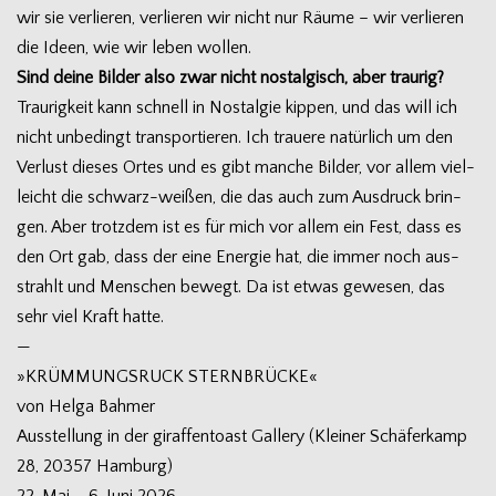
wir sie ver­lie­ren, ver­lie­ren wir nicht nur Räume – wir ver­lie­ren
die Ideen, wie wir leben wollen.
Sind deine Bil­der also zwar nicht nost­al­gisch, aber traurig?
Trau­rig­keit kann schnell in Nost­al­gie kip­pen, und das will ich
nicht unbe­dingt trans­por­tie­ren. Ich trauere natür­lich um den
Ver­lust die­ses Ortes und es gibt man­che Bil­der, vor allem viel­
leicht die schwarz-weißen, die das auch zum Aus­druck brin­
gen. Aber trotz­dem ist es für mich vor allem ein Fest, dass es
den Ort gab, dass der eine Ener­gie hat, die immer noch aus­
strahlt und Men­schen bewegt. Da ist etwas gewe­sen, das
sehr viel Kraft hatte.
—
»KRÜMMUNGSRUCK STERNBRÜCKE«
von Helga Bah­mer
Aus­stel­lung in der giraf­fen­toast Gal­lery (Klei­ner Schä­fer­kamp
28, 20357 Ham­burg)