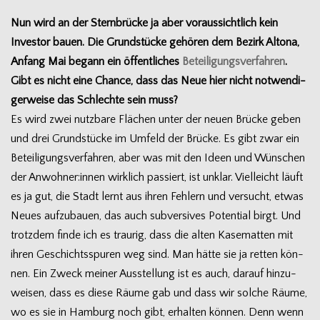
Nun wird an der Stern­brü­cke ja aber vor­aus­sicht­lich kein
Inves­tor bauen. Die Grund­stü­cke gehö­ren dem Bezirk Altona,
Anfang Mai begann ein öffent­li­ches
Betei­li­gungs­ver­fah­ren
.
Gibt es nicht eine Chance, dass das Neue hier nicht not­wen­di­
ger­weise das Schlechte sein muss?
Es wird zwei nutz­bare Flä­chen unter der neuen Brü­cke geben
und drei Grund­stü­cke im Umfeld der Brü­cke. Es gibt zwar ein
Betei­li­gungs­ver­fah­ren, aber was mit den Ideen und Wün­schen
der Anwohner:innen wirk­lich pas­siert, ist unklar. Viel­leicht läuft
es ja gut, die Stadt lernt aus ihren Feh­lern und ver­sucht, etwas
Neues auf­zu­bauen, das auch sub­ver­si­ves Poten­tial birgt. Und
trotz­dem finde ich es trau­rig, dass die alten Kase­mat­ten mit
ihren Geschichts­spu­ren weg sind. Man hätte sie ja ret­ten kön­
nen. Ein Zweck mei­ner Aus­stel­lung ist es auch, dar­auf hin­zu­
wei­sen, dass es diese Räume gab und dass wir sol­che Räume,
wo es sie in Ham­burg noch gibt, erhal­ten kön­nen. Denn wenn