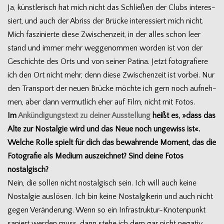
Ja, künst­le­risch hat mich nicht das Schlie­ßen der Clubs inter­es­
siert, und auch der Abriss der Brü­cke inter­es­siert mich nicht.
Mich fas­zi­nierte diese Zwi­schen­zeit, in der alles schon leer
stand und immer mehr weg­ge­nom­men wor­den ist von der
Geschichte des Orts und von sei­ner Patina. Jetzt foto­gra­fiere
ich den Ort nicht mehr, denn diese Zwi­schen­zeit ist vor­bei. Nur
den Trans­port der neuen Brü­cke möchte ich gern noch auf­neh­
men, aber dann ver­mut­lich eher auf Film, nicht mit Fotos.
Im
Ankün­di­gungs­text zu dei­ner Aus­stel­lung
heißt es, »dass das
Alte zur Nost­al­gie wird und das Neue noch unge­wiss ist«.
Wel­che Rolle spielt für dich das bewah­rende Moment, das die
Foto­gra­fie als Medium aus­zeich­net? Sind deine Fotos
nostalgisch?
Nein, die sol­len nicht nost­al­gisch sein. Ich will auch keine
Nost­al­gie aus­lö­sen. Ich bin keine Nost­al­gi­ke­rin und auch nicht
gegen Ver­än­de­rung. Wenn so ein Infrastruktur-Knotenpunkt
saniert wer­den muss, dann stehe ich dem gar nicht nega­tiv