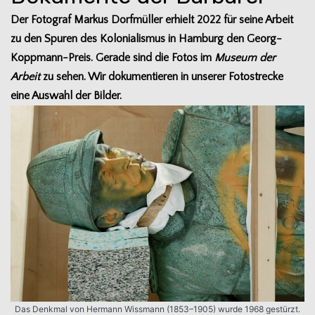
Der Foto­graf Mar­kus Dorf­mül­ler erhielt 2022 für seine Arbeit
zu den Spu­ren des Kolo­nia­lis­mus in Ham­burg den Georg-
Koppmann-Preis. Gerade sind die Fotos im
Museum der
Arbeit
zu sehen. Wir doku­men­tie­ren in unse­rer Foto­stre­cke
eine Aus­wahl der Bilder.
Das Denk­mal von Her­mann Wiss­mann (1853–1905) wurde 1968 gestürzt.