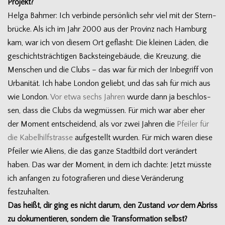
Projekt?
Helga Bah­mer: Ich ver­binde per­sön­lich sehr viel mit der Stern­
brü­cke. Als ich im Jahr 2000 aus der Pro­vinz nach Ham­burg
kam, war ich von die­sem Ort geflasht: Die klei­nen Läden, die
geschichts­träch­ti­gen Back­stein­ge­bäude, die Kreu­zung, die
Men­schen und die Clubs – das war für mich der Inbe­griff von
Urba­ni­tät. Ich habe Lon­don geliebt, und das sah für mich aus
wie Lon­don.
Vor etwa sechs Jah­ren
wurde dann ja beschlos­
sen, dass die Clubs da weg­müs­sen. Für mich war aber eher
der Moment ent­schei­dend, als vor zwei Jah­ren die
Pfei­ler für
die Kabel­hilfstrasse
auf­ge­stellt wur­den. Für mich waren diese
Pfei­ler wie Ali­ens, die das ganze Stadt­bild dort ver­än­dert
haben. Das war der Moment, in dem ich dachte: Jetzt müsste
ich anfan­gen zu foto­gra­fie­ren und diese Ver­än­de­rung
festzuhalten.
Das heißt, dir ging es nicht darum, den Zustand
vor
dem Abriss
zu doku­men­tie­ren, son­dern die Trans­for­ma­tion selbst?