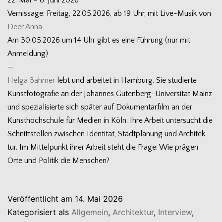
22. Mai – 6. Juni 2026
Ver­nis­sage: Frei­tag, 22.05.2026, ab 19 Uhr, mit Live-Musik von
Deer Anna
Am 30.05.2026 um 14 Uhr gibt es eine Füh­rung (nur mit
Anmeldung)
—
Helga Bah­mer
lebt und arbei­tet in Ham­burg. Sie stu­dierte
Kunst­fo­to­gra­fie an der Johan­nes Gutenberg-Universität Mainz
und spe­zia­li­sierte sich spä­ter auf Doku­men­tar­film an der
Kunst­hoch­schule für Medien in Köln. Ihre Arbeit unter­sucht die
Schnitt­stel­len zwi­schen Iden­ti­tät, Stadt­pla­nung und Archi­tek­
tur. Im Mit­tel­punkt ihrer Arbeit steht die Frage: Wie prä­gen
Orte und Poli­tik die Menschen?
Veröffentlicht am
14. Mai 2026
Kategorisiert als
Allgemein
,
Architektur
,
Interview
,