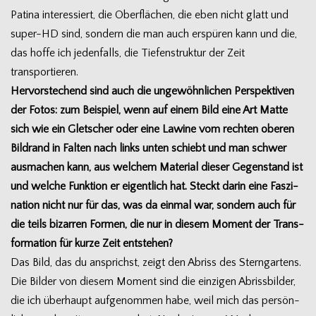
Patina inter­es­siert, die Ober­flä­chen, die eben nicht glatt und
super-HD sind, son­dern die man auch erspü­ren kann und die,
das hoffe ich jeden­falls, die Tie­fen­struk­tur der Zeit
transportieren.
Her­vor­ste­chend sind auch die unge­wöhn­li­chen Per­spek­ti­ven
der Fotos: zum Bei­spiel, wenn auf einem Bild eine Art Matte
sich wie ein Glet­scher oder eine Lawine vom rech­ten obe­ren
Bild­rand in Fal­ten nach links unten schiebt und man schwer
aus­ma­chen kann, aus wel­chem Mate­rial die­ser Gegen­stand ist
und wel­che Funk­tion er eigent­lich hat. Steckt darin eine Fas­zi­
na­tion nicht nur für das, was da ein­mal war, son­dern auch für
die teils bizar­ren For­men, die nur in die­sem Moment der Trans­
for­ma­tion für kurze Zeit entstehen?
Das Bild, das du ansprichst, zeigt den Abriss des Stern­gar­tens.
Die Bil­der von die­sem Moment sind die ein­zi­gen Abriss­bil­der,
die ich über­haupt auf­ge­nom­men habe, weil mich das per­sön­