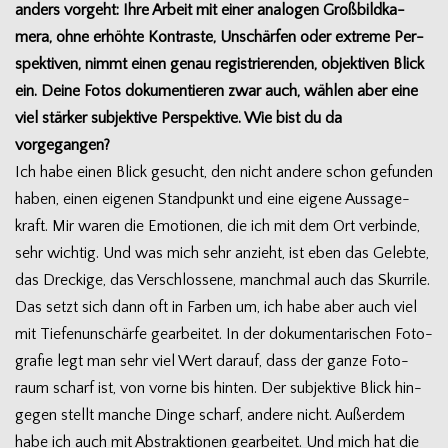
anders vor­geht: Ihre Arbeit mit einer ana­lo­gen Groß­bild­ka­
mera, ohne erhöhte Kon­traste, Unschär­fen oder extreme Per­
spek­ti­ven, nimmt einen genau regis­trie­ren­den, objek­ti­ven Blick
ein. Deine Fotos doku­men­tie­ren zwar auch, wäh­len aber eine
viel stär­ker sub­jek­tive Per­spek­tive. Wie bist du da
vorgegangen?
Ich habe einen Blick gesucht, den nicht andere schon gefun­den
haben, einen eige­nen Stand­punkt und eine eigene Aus­sa­ge­
kraft. Mir waren die Emo­tio­nen, die ich mit dem Ort ver­binde,
sehr wich­tig. Und was mich sehr anzieht, ist eben das Gelebte,
das Dre­ckige, das Ver­schlos­sene, manch­mal auch das Skur­rile.
Das setzt sich dann oft in Far­ben um, ich habe aber auch viel
mit Tie­fen­un­schärfe gear­bei­tet. In der doku­men­ta­ri­schen Foto­
gra­fie legt man sehr viel Wert dar­auf, dass der ganze Foto­
raum scharf ist, von vorne bis hin­ten. Der sub­jek­tive Blick hin­
ge­gen stellt man­che Dinge scharf, andere nicht. Außer­dem
habe ich auch mit Abs­trak­tio­nen gear­bei­tet. Und mich hat die