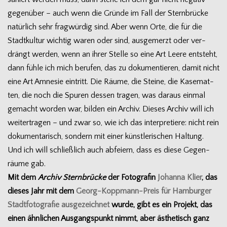
gegen­über – auch wenn die Gründe im Fall der Stern­brü­cke
natür­lich sehr frag­wür­dig sind. Aber wenn Orte, die für die
Stadt­kul­tur wich­tig waren oder sind, aus­ge­merzt oder ver­
drängt wer­den, wenn an ihrer Stelle so eine Art Leere ent­steht,
dann fühle ich mich beru­fen, das zu doku­men­tie­ren, damit nicht
eine Art Amne­sie ein­tritt. Die Räume, die Steine, die Kase­mat­
ten, die noch die Spu­ren des­sen tra­gen, was dar­aus ein­mal
gemacht wor­den war, bil­den ein Archiv. Die­ses Archiv will ich
wei­ter­tra­gen – und zwar so, wie ich das inter­pre­tiere: nicht rein
doku­men­ta­risch, son­dern mit einer künst­le­ri­schen Hal­tung.
Und ich will schließ­lich auch abfei­ern, dass es diese Gegen­
räume gab.
Mit dem
Archiv Stern­brü­cke
der Foto­gra­fin
Johanna Klier
, das
die­ses Jahr mit dem
Georg-Koppmann-Preis für Ham­bur­ger
Stadt­fo­to­gra­fie aus­ge­zeich­net
wurde, gibt es ein Pro­jekt, das
einen ähn­li­chen Aus­gangs­punkt nimmt, aber ästhe­tisch ganz