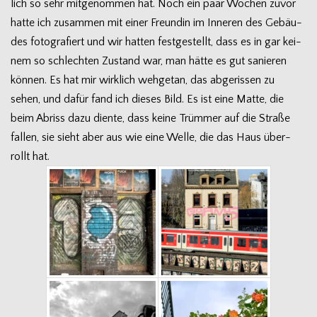
lich so sehr mit­ge­nom­men hat. Noch ein paar Wochen zuvor
hatte ich zusam­men mit einer Freun­din im Inne­ren des Gebäu­
des foto­gra­fiert und wir hat­ten fest­ge­stellt, dass es in gar kei­
nem so schlech­ten Zustand war, man hätte es gut sanie­ren
kön­nen. Es hat mir wirk­lich weh­ge­tan, das abge­ris­sen zu
sehen, und dafür fand ich die­ses Bild. Es ist eine Matte, die
beim Abriss dazu diente, dass keine Trüm­mer auf die Straße
fal­len, sie sieht aber aus wie eine Welle, die das Haus über­
rollt hat.