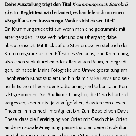
Deine Aus­stel­lung trägt den Titel
Krüm­mungs­ruck Stern­brü­
cke
. Im Begleit­text wird erläu­tert, es han­dele sich um einen
»Begriff aus der Tras­sie­rung«. Wofür steht die­ser Titel?
Ein Krüm­mungs­ruck tritt auf, wenn man eine gekrümmte mit
einer gera­den Trasse ver­bin­det und der Über­gang dabei
abrupt ein­setzt. Mit Blick auf die Stern­brü­cke ver­stehe ich den
Krüm­mungs­ruck als den Effekt des Ver­suchs, eine Krüm­mung,
also einen sub­kul­tu­rel­len oder alter­na­ti­ven Raum, zu begra­di­
gen. Ich habe in Mainz Foto­gra­fie und Umwelt­ge­stal­tung am
Fach­be­reich Kunst stu­diert und bin da mit
Mike Davis
und sei­
ner kri­ti­schen Theo­rie der Stadt­pla­nung und Urba­ni­tät in Kon­
takt gekom­men. Das Stu­dium ist lang her, die Details hatte ich
ver­ges­sen, aber mir ist jetzt auf­ge­fal­len, dass ich von die­sen
Theo­rien immer noch imprä­gniert bin. Zum Bei­spiel von Davis’
These, dass die Berei­ni­gung von Orten mit Geschichte, Orten,
an denen soziale Aneig­nung pas­siert und an denen Sub­kul­tur
ent­ste­hen kann, dazu dient, dass eine Stadt umfas­sen­der wirt­