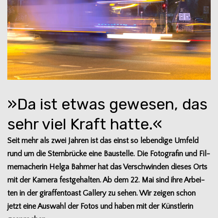
»Da ist etwas gewesen, das
sehr viel Kraft hatte.«
Seit mehr als zwei Jah­ren ist das einst so leben­dige Umfeld
rund um die Stern­brü­cke eine Bau­stelle. Die Foto­gra­fin und Fil­
me­ma­che­rin Helga Bah­mer hat das Ver­schwin­den die­ses Orts
mit der Kamera fest­ge­hal­ten. Ab dem 22. Mai sind ihre Arbei­
ten in der giraf­fen­toast Gal­lery zu sehen. Wir zei­gen schon
jetzt eine Aus­wahl der Fotos und haben mit der Künst­le­rin