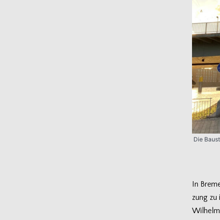
Die Bau­s
In Bre­m
zung zu 
Wilhelm-