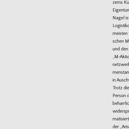
zerns Kü
Eigen­tu
Nagel is
Logis­ti­
meis­ten 
schen Mo
und den 
„M‑Aktio
netz­werk
men­stan
in Ausch
Trotz di
Per­son 
beharr­li
wider­spr
ma­ti­sie
der „Ari­