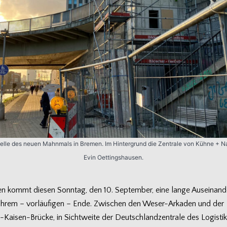
telle des neuen Mahn­mals in Bre­men. Im Hin­ter­grund die Zen­trale von Kühne + N
Evin Oettingshausen.
en kommt die­sen Sonn­tag, den 10. Sep­tem­ber, eine lange Aus­ein­an­d
ihrem – vor­läu­fi­gen – Ende. Zwi­schen den Weser-Arkaden und der
Kaisen-Brücke, in Sicht­weite der Deutsch­land­zen­trale des Logis­tik