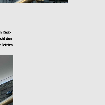
den Raub
licht den
m letz­ten