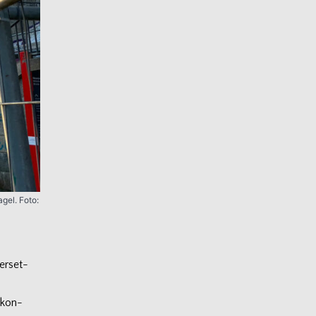
agel.
Foto:
er­set­
­kon­