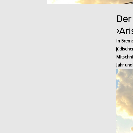
Der
›Ar
In Bre­m
jüdi­sche
Mit­schni
Jahr und