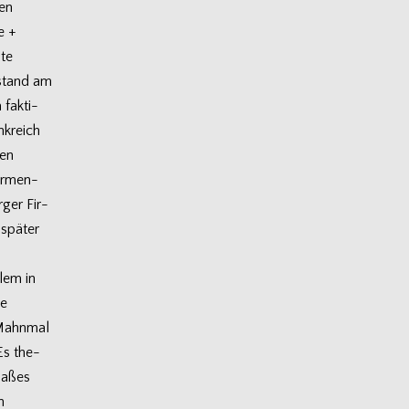
hen
e +
ßte
Abstand am
fak­ti­
k­reich
ten
ir­men­
­ger Fir­
spä­ter
lem in
te
e Mahn­mal
 Es the­
ma­ßes
n