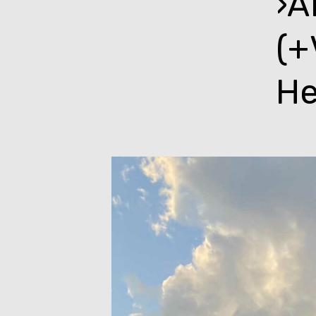
›A
(+
He