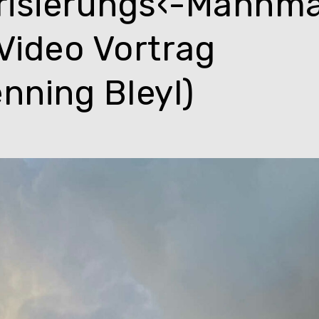
risierungs‹-Mahnma
Video Vortrag
nning Bleyl)