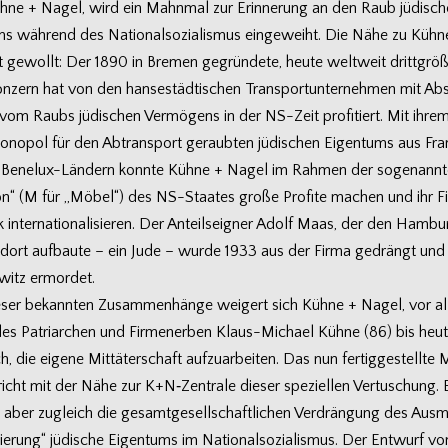
hne + Nagel, wird ein Mahn­mal zur Erin­ne­rung an den Raub jüdi­sc
ms wäh­rend des Natio­nal­so­zia­lis­mus ein­ge­weiht. Die Nähe zu Kühn
t gewollt: Der 1890 in Bre­men gegrün­dete, heute welt­weit dritt­grö
kon­zern hat von den han­se­städ­ti­schen Trans­port­un­ter­neh­men mit 
vom Raubs jüdi­schen Ver­mö­gens in der NS-Zeit pro­fi­tiert. Mit ihrem 
no­pol für den Abtrans­port geraub­ten jüdi­schen Eigen­tums aus Fran
Benelux-Ländern konnte Kühne + Nagel im Rah­men der soge­nann­
n“ (M für „Möbel“) des NS-Staates große Pro­fite machen und ihr F
 inter­na­tio­na­li­sie­ren. Der Anteils­eig­ner Adolf Maas, der den Ham­bur
d­ort auf­baute – ein Jude – wurde 1933 aus der Firma gedrängt und 
­witz ermordet.
e­ser bekann­ten Zusam­men­hänge wei­gert sich Kühne + Nagel, vor al
des Patri­ar­chen und Fir­men­er­ben Klaus-Michael Kühne (86) bis heu
ch, die eigene Mit­tä­ter­schaft auf­zu­ar­bei­ten. Das nun fer­tig­ge­stellt
icht mit der Nähe zur K+N‑Zentrale die­ser spe­zi­el­len Ver­tu­schung.
rt aber zugleich die gesamt­ge­sell­schaft­li­chen Ver­drän­gung des Aus­
sie­rung“ jüdi­sche Eigen­tums im Natio­nal­so­zia­lis­mus. Der Ent­wurf vo