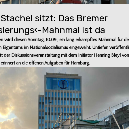
 Stachel sitzt: Das Bremer
isierungs‹-Mahnmal ist da
en wird die­sen Sonn­tag, 10.09., ein lang erkämpf­tes Mahn­mal für 
n Eigen­tums im Natio­nal­so­zia­lis­mus ein­ge­weiht. Untie­fen ver­öf­fent­
tt der Dis­kus­si­ons­ver­an­stal­tung mit dem Initia­tor Hen­ning Bleyl vo
 erin­nert an die offe­nen Auf­ga­ben für Hamburg.