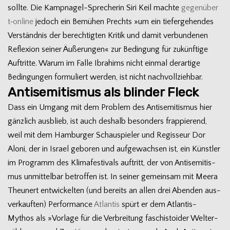
sollte. Die Kampnagel-Sprecherin Siri Keil machte
gegen­über
t‑online
jedoch ein Bemü­hen Prechts »um ein tie­fer­ge­hen­des
Ver­ständ­nis der berech­tig­ten Kri­tik und damit ver­bun­de­nen
Refle­xion sei­ner Äuße­run­gen« zur Bedin­gung für zukünf­tige
Auf­tritte. Warum im Falle Ibra­hims nicht ein­mal der­ar­tige
Bedin­gun­gen for­mu­liert wer­den, ist nicht nachvollziehbar.
Antisemitismus als blinder Fleck
Dass ein Umgang mit dem Pro­blem des Anti­se­mi­tis­mus hier
gänz­lich aus­blieb, ist auch des­halb beson­ders frap­pie­rend,
weil mit dem Ham­bur­ger Schau­spie­ler und Regis­seur Dor
Aloni, der in Israel gebo­ren und auf­ge­wach­sen ist, ein Künst­ler
im Pro­gramm des Kli­ma­fes­ti­vals auf­tritt, der von Anti­se­mi­tis­
mus unmit­tel­bar betrof­fen ist. In sei­ner gemein­sam mit Meera
Theu­nert ent­wi­ckel­ten (und bereits an allen drei Aben­den aus­
ver­kauf­ten) Per­for­mance
Atlan­tis
spürt er dem Atlantis-
Mythos als »Vor­lage für die Ver­brei­tung faschis­to­ider Welt­er­