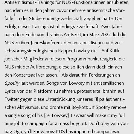
Antisemitismus-Trainings für NUS-Funktionär:innen anzu­bie­ten,
nach­dem es in den Jah­ren zuvor meh­rere anti­se­mi­ti­sche Vor­
1
fälle
in der Stu­die­ren­den­ge­werk­schaft gege­ben hatte. Der
Erfolg die­ser Trai­nings ist aller­dings zwei­fel­haft: Zwei Jahre
nach dem Ende von Ibra­hims Amts­zeit, im März 2022, lud die
NUS zu ihrer Jah­res­kon­fe­renz den anti­zio­nis­ti­schen und ver­
2
schwö­rungs­ideo­lo­gi­schen Rap­per Low­key ein.
Auf Kri­tik
jüdi­scher Mit­glie­der an die­sem Pro­gramm­punkt reagierte die
NUS mit der Auf­for­de­rung, diese soll­ten dann doch ein­fach
3
den Kon­zert­saal ver­las­sen.
Als dar­auf­hin For­de­run­gen an
Spo­tify
laut wur­den, Songs von Low­key mit anti­se­mi­ti­schen
Lyrics von der Platt­form zu neh­men, pro­tes­tierte Ibra­him auf
Twit­ter gegen diese Unter­drü­ckung ›unse­res [!] paläs­ti­nen­si­
schen Akti­vis­mus‹ und drohte mit Boy­kott: »If Spo­tify remove
a sin­gle song of his [i.e. Low­key], I swear will make it my full
time job to cam­paign for a mass boy­cott. Don’t play with your
bag Oga, ya’ll know how BDS has impac­ted companies.«