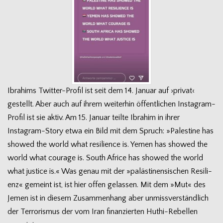
Ibra­hims Twitter-Profil ist seit dem 14. Januar auf ›pri­vat‹
gestellt. Aber auch auf ihrem wei­ter­hin öffent­li­chen Instagram-
Profil ist sie aktiv. Am 15. Januar teilte Ibra­him in ihrer
Instagram-Story etwa ein Bild mit dem Spruch: »Pal­es­tine has
showed the world what resi­li­ence is. Yemen has showed the
world what cou­rage is. South Africe has showed the world
what jus­tice is.« Was genau mit der »paläs­ti­nen­si­schen Resi­li­
enz« gemeint ist, ist hier offen gelas­sen. Mit dem »Mut« des
Jemen ist in die­sem Zusam­men­hang aber unmiss­ver­ständ­lich
der Ter­ro­ris­mus der vom Iran finan­zier­ten Huthi-Rebellen