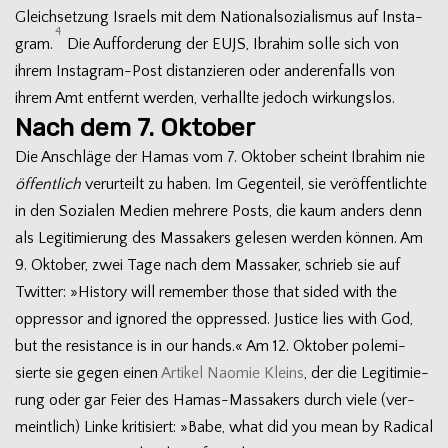
Gleich­set­zung Isra­els mit dem Natio­nal­so­zia­lis­mus auf Insta­
4
gram.
Die Auf­for­de­rung der EUJS, Ibra­him solle sich von
ihrem Instagram-Post distan­zie­ren oder ande­ren­falls von
ihrem Amt ent­fernt wer­den, ver­hallte jedoch wirkungslos.
Nach dem 7. Oktober
Die Anschläge der Hamas vom 7. Okto­ber scheint Ibra­him nie
öffent­lich
ver­ur­teilt zu haben. Im Gegen­teil, sie ver­öf­fent­lichte
in den Sozia­len Medien meh­rere Posts, die kaum anders denn
als Legi­ti­mie­rung des Mas­sa­kers gele­sen wer­den kön­nen. Am
9. Okto­ber, zwei Tage nach dem Mas­sa­ker, schrieb sie auf
Twit­ter: »History will remem­ber those that sided with the
oppres­sor and igno­red the oppres­sed. Jus­tice lies with God,
but the resis­tance is in our hands.« Am 12. Okto­ber pole­mi­
sierte sie gegen einen
Arti­kel Nao­mie Kleins
, der die Legi­ti­mie­
rung oder gar Feier des Hamas-Massakers durch viele (ver­
meint­lich) Linke kri­ti­siert: »Babe, what did you mean by Radi­cal