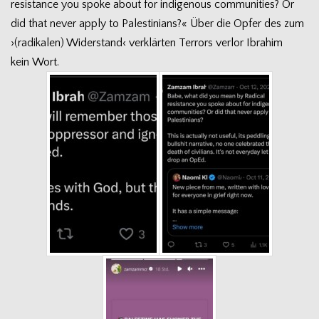
resis­tance you spoke about for indi­ge­nous com­mu­ni­ties? Or
did that never apply to Pal­es­ti­ni­ans?« Über die Opfer des zum
›(radi­ka­len) Wider­stand‹ ver­klär­ten Ter­rors ver­lor Ibra­him
kein Wort.