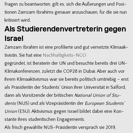
Fra­gen zu beant­wor­ten, gilt es, sich die Äuße­run­gen und Posi­
tio­nen Zamzam Ibra­hims genauer anzu­schauen, für die sie nun
kri­ti­siert wird.
Als Studierendenvertreterin gegen
Israel
Zamzam Ibra­him ist eine pro­fi­lierte und gut ver­netzte Kli­ma­ak­
ti­vis­tin. Sie hat eine
Nachhaltigkeits-NGO
gegrün­det, ist Bera­te­rin der UN und besuchte bereits drei UN-
Klimakonferenzen, zuletzt die COP28 in Dubai. Aber auch vor
ihrem Kli­ma­ak­ti­vis­mus war sie bereits poli­tisch umtrie­big – erst
als Prä­si­den­tin der Stu­dents’ Union ihrer Uni­ver­si­tät in Sal­ford,
dann als Vor­sit­zende der bri­ti­schen
Natio­nal Union of Stu­
dents
(NUS) und als Vize­prä­si­den­tin der
Euro­pean Stu­dents’
Union
(ESU). Akti­vis­mus gegen Israel bil­det dabei eine Kon­
stante ihres stu­den­ti­schen Engagements.
Als frisch gewählte NUS-Präsidentin ver­sprach sie 2019,