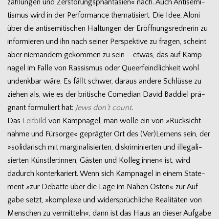
zäh­lun­gen und Zer­stö­rungs­phan­ta­sien« nach. Auch Anti­se­mi­
tis­mus wird in der Per­for­mance the­ma­ti­siert. Die Idee, Aloni
über die anti­se­mi­ti­schen Hal­tun­gen der Eröff­nungs­red­ne­rin zu
infor­mie­ren und ihn nach sei­ner Per­spek­tive zu fra­gen, scheint
aber nie­man­dem gekom­men zu sein – etwas, das auf Kamp­
na­gel im Falle von Ras­sis­mus oder Que­er­feind­lich­keit wohl
undenk­bar wäre. Es fällt schwer, dar­aus andere Schlüsse zu
zie­hen als, wie es der bri­ti­sche Come­dian David Bad­diel prä­
gnant for­mu­liert hat:
Jews don’t count
.
Das
Leit­bild
von Kamp­na­gel, man wolle ein von »Rück­sicht­
nahme und Für­sorge« gepräg­ter Ort des (Ver)Lernens sein, der
»soli­da­risch mit mar­gi­na­li­sier­ten, dis­kri­mi­nier­ten und ille­ga­li­
sier­ten Künstler:innen, Gäs­ten und Kolleg:innen« ist, wird
dadurch kon­ter­ka­riert. Wenn sich Kamp­na­gel in einem State­
ment »zur Debatte über die Lage im Nahen Osten« zur Auf­
gabe setzt, »kom­plexe und wider­sprüch­li­che Rea­li­tä­ten von
Men­schen zu ver­mit­teln«, dann ist das Haus an die­ser Auf­gabe