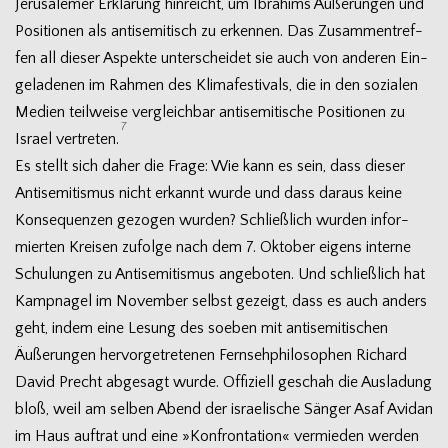
Jeru­sa­le­mer Erklä­rung hin­reicht, um Ibra­hims Äuße­run­gen und
Posi­tio­nen als anti­se­mi­tisch zu erken­nen. Das Zusam­men­tref­
fen all die­ser Aspekte unter­schei­det sie auch von ande­ren Ein­
ge­la­de­nen im Rah­men des Kli­ma­fes­ti­vals, die in den sozia­len
Medien teil­weise ver­gleich­bar anti­se­mi­ti­sche Posi­tio­nen zu
7
Israel ver­tre­ten.
Es stellt sich daher die Frage: Wie kann es sein, dass die­ser
Anti­se­mi­tis­mus nicht erkannt wurde und dass dar­aus keine
Kon­se­quen­zen gezo­gen wur­den? Schließ­lich wur­den infor­
mier­ten Krei­sen zufolge nach dem 7. Okto­ber eigens interne
Schu­lun­gen zu Anti­se­mi­tis­mus ange­bo­ten. Und schließ­lich hat
Kamp­na­gel im Novem­ber selbst gezeigt, dass es auch anders
geht, indem eine Lesung des soeben mit anti­se­mi­ti­schen
Äuße­run­gen her­vor­ge­tre­te­nen Fern­seh­phi­lo­so­phen Richard
David Precht abge­sagt wurde. Offi­zi­ell geschah die Aus­la­dung
bloß, weil am sel­ben Abend der israe­li­sche Sän­ger Asaf Avi­dan
im Haus auf­trat und eine »Kon­fron­ta­tion« ver­mie­den wer­den