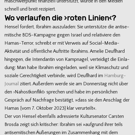
ma­schwer­punkt finan­zi­ell unter­stützt, wurde in den Medien
schnell und breit rezipiert.
Wo verlaufen die ›roten Linien‹?
Hen­sel for­dert, Ibra­him aus­zu­la­den: Sie unter­stütze die anti­se­
mi­ti­sche BDS-Kampagne gegen Israel und rela­ti­viere den
Hamas-Terror, schreibt er mit Ver­weis auf Social-Media-
Aktivität und öffent­li­che Auf­tritte Ibra­hims. Ame­lie Deufl­hard
hin­ge­gen, die Inten­dan­tin von Kamp­na­gel, ver­tei­digt die Ein­la­
dung: Man habe Ibra­him ein­ge­la­den, weil sie Kli­ma­schutz und
soziale Gerech­tig­keit ver­binde, wird Deufl­hard im
Hamburg-
Journal
zitiert. Außer­dem werde sie am Don­ners­tag nicht über
den ›Nah­ost­kon­flikt‹ spre­chen und habe im per­sön­li­chen
Gespräch auf Nach­frage bestä­tigt, »dass sie den Anschlag der
Hamas [vom 7. Okto­ber 2023] klar verurteilt«.
Der von Hen­sel eben­falls adres­sierte Kul­tur­se­na­tor Cars­ten
Brosda zeigt sich kri­ti­scher: Ibra­him sei »auf­grund ihrer teils
anti­se­mi­ti­schen Äuße­run­gen im Zusam­men­hang mit dem