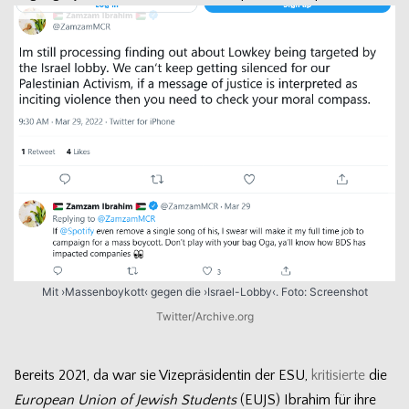
Mit ›Mas­sen­boy­kott‹ gegen die ›Israel-Lobby‹. Foto: Screen­shot
Twitter/Archive.org
Bereits 2021, da war sie Vize­prä­si­den­tin der ESU,
kri­ti­sierte
die
Euro­pean Union of Jewish Stu­dents
(EUJS) Ibra­him für ihre