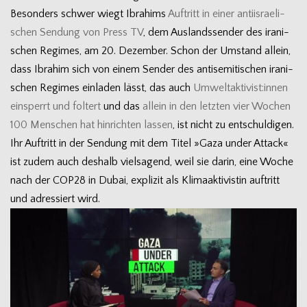
Beson­ders schwer wiegt Ibra­hims
Auf­tritt in einer anti­is­rae­li­
schen Sen­dung von Press TV
, dem Aus­lands­sen­der des ira­ni­
schen Regimes, am 20. Dezem­ber. Schon der Umstand allein,
dass Ibra­him sich von einem Sen­der des anti­se­mi­ti­schen ira­ni­
schen Regimes ein­la­den lässt, das auch
Umweltaktivist:innen
ein­sperrt und fol­tert
und das
allein in den letz­ten vier Wochen
100 Men­schen hat hin­rich­ten las­sen
, ist nicht zu ent­schul­di­gen.
Ihr Auf­tritt in der Sen­dung mit dem Titel »Gaza under Attack«
ist zudem auch des­halb viel­sa­gend, weil sie darin, eine Woche
nach der COP28 in Dubai, expli­zit als Kli­ma­ak­ti­vis­tin auf­tritt
und adres­siert wird.