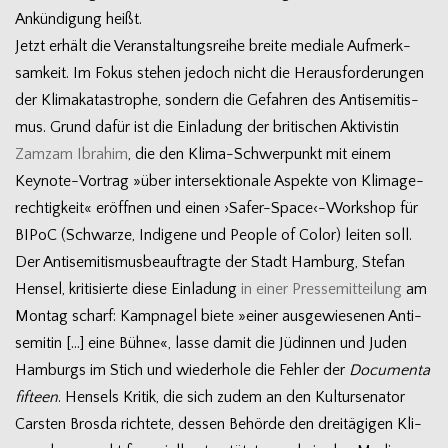
Ankün­di­gung heißt.
Jetzt erhält die Ver­an­stal­tungs­reihe breite mediale Auf­merk­
sam­keit. Im Fokus ste­hen jedoch nicht die Her­aus­for­de­run­gen
der Kli­ma­ka­ta­stro­phe, son­dern die Gefah­ren des Anti­se­mi­tis­
mus. Grund dafür ist die Ein­la­dung der bri­ti­schen Akti­vis­tin
Zamzam Ibra­him
, die den Klima-Schwerpunkt mit einem
Keynote-Vortrag »über inter­sek­tio­nale Aspekte von Kli­ma­ge­
rech­tig­keit« eröff­nen und einen ›Safer-Space‹-Workshop für
BIPoC (Schwarze, Indi­gene und Peo­ple of Color) lei­ten soll.
Der Anti­se­mi­tis­mus­be­auf­tragte der Stadt Ham­burg, Ste­fan
Hen­sel, kri­ti­sierte diese Ein­la­dung
in einer Pres­se­mit­tei­lung
am
Mon­tag scharf: Kamp­na­gel biete »einer aus­ge­wie­se­nen Anti­
se­mi­tin […] eine Bühne«, lasse damit die Jüdin­nen und Juden
Ham­burgs im Stich und wie­der­hole die Feh­ler der
Docu­menta
fif­teen
. Hen­sels Kri­tik, die sich zudem an den Kul­tur­se­na­tor
Cars­ten Brosda rich­tete, des­sen Behörde den drei­tä­gi­gen Kli­