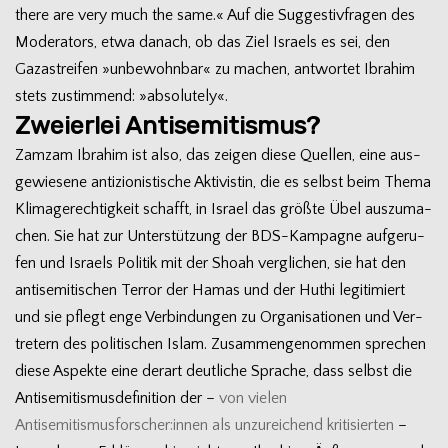
there are very much the same.« Auf die Sug­ges­tiv­fra­gen des
Mode­ra­tors, etwa danach, ob das Ziel Isra­els es sei, den
Gaza­strei­fen »unbe­wohn­bar« zu machen, ant­wor­tet Ibra­him
stets zustim­mend: »abso­lut­ely«.
Zweierlei Antisemitismus?
Zamzam Ibra­him ist also, das zei­gen diese Quel­len, eine aus­
ge­wie­sene anti­zio­nis­ti­sche Akti­vis­tin, die es selbst beim Thema
Kli­ma­ge­rech­tig­keit schafft, in Israel das größte Übel aus­zu­ma­
chen. Sie hat zur Unter­stüt­zung der BDS-Kampagne auf­ge­ru­
fen und Isra­els Poli­tik mit der Shoah ver­gli­chen, sie hat den
anti­se­mi­ti­schen Ter­ror der Hamas und der Huthi legi­ti­miert
und sie pflegt enge Ver­bin­dun­gen zu Orga­ni­sa­tio­nen und Ver­
tre­tern des poli­ti­schen Islam. Zusam­men­ge­nom­men spre­chen
diese Aspekte eine der­art deut­li­che Spra­che, dass selbst die
Anti­se­mi­tis­mus­de­fi­ni­tion der –
von vie­len
Antisemitismusforscher:innen als unzu­rei­chend kri­ti­sier­ten
–