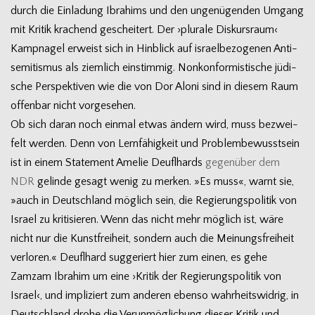
durch die Ein­la­dung Ibra­hims und den unge­nü­gen­den Umgang
mit Kri­tik kra­chend geschei­tert. Der ›plu­rale Dis­kurs­raum‹
Kamp­na­gel erweist sich in Hin­blick auf israel­be­zo­ge­nen Anti­
se­mi­tis­mus als ziem­lich ein­stim­mig. Non­kon­for­mis­ti­sche jüdi­
sche Per­spek­ti­ven wie die von Dor Aloni sind in die­sem Raum
offen­bar nicht vorgesehen.
Ob sich daran noch ein­mal etwas ändern wird, muss bezwei­
felt wer­den. Denn von Lern­fä­hig­keit und Pro­blem­be­wusst­sein
ist in einem State­ment Ame­lie Deufl­hards
gegen­über dem
NDR
gelinde gesagt wenig zu mer­ken. »Es muss«, warnt sie,
»auch in Deutsch­land mög­lich sein, die Regie­rungs­po­li­tik von
Israel zu kri­ti­sie­ren. Wenn das nicht mehr mög­lich ist, wäre
nicht nur die Kunst­frei­heit, son­dern auch die Mei­nungs­frei­heit
ver­lo­ren.« Deufl­hard sug­ge­riert hier zum einen, es gehe
Zamzam Ibra­him um eine ›Kri­tik der Regie­rungs­po­li­tik von
Israel‹, und impli­ziert zum ande­ren ebenso wahr­heits­wid­rig, in
Deutsch­land drohe die Ver­un­mög­li­chung die­ser Kri­tik und