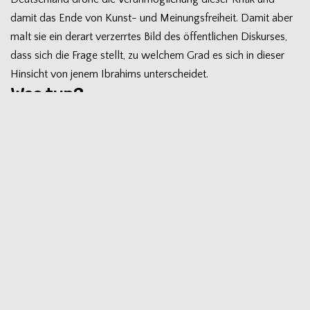
damit das Ende von Kunst- und Mei­nungs­frei­heit. Damit aber
malt sie ein der­art ver­zerr­tes Bild des öffent­li­chen Dis­kur­ses,
dass sich die Frage stellt, zu wel­chem Grad es sich in die­ser
Hin­sicht von jenem Ibra­hims unterscheidet.
Was tun?
Ste­fan Hen­sels Pres­se­mit­tei­lung zu den Hin­ter­grün­den der
Ein­la­dung Zamzam Ibra­hims hat starke öffent­li­che Reak­tio­nen
her­vor­ge­ru­fen. Vor allem Jüdin­nen und Juden äußer­ten ihre
Bestür­zung und ihr Unver­ständ­nis ange­sichts der Ent­schei­dung
Kamp­na­gels, an der Ein­la­dung fest­zu­hal­ten. Das
Junge Forum
der DIG Ham­burg und der DIG-Vorsitzende
Vol­ker Beck
rufen
inzwi­schen für Don­ners­tag zu einer
Kund­ge­bung vor Kamp­na­
gel
auf.
Weit­ge­hend still ist es bis­her hin­ge­gen aus der Kli­ma­be­we­
gung geblie­ben. In der Ver­gan­gen­heit kam es hier, ins­be­son­
dere ange­sichts anti­se­mi­ti­scher Ten­den­zen in der welt­wei­ten