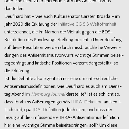
oder eine nicht zu tole­rie­rende Form des Anti­se­mi­tis­mus
darstellen.
Deufl­hard hat – wie auch Kul­tur­se­na­tor Cars­ten Brosda – im
Jahr 2020 die Erklä­rung der
Initia­tive GG 5.3 Welt­of­fen­heit
unter­zeich­net, die im Namen der Viel­falt gegen die BDS-
Resolution des Bun­des­tags Stel­lung bezieht: »Unter Beru­fung
auf diese Reso­lu­tion wer­den durch miss­bräuch­li­che Ver­wen­
dun­gen des Anti­se­mi­tis­mus­vor­wurfs wich­tige Stim­men bei­sei­
te­ge­drängt und kri­ti­sche Posi­tio­nen ver­zerrt dar­ge­stellt«, so
die Erklärung.
Ist die Debatte also eigent­lich nur eine um unter­schied­li­che
Anti­se­mi­tis­mus­de­fi­ni­tio­nen, wie Deufl­hard es auch am Diens­
tag Abend
im
Ham­burg Jour­nal
dar­stellte? Ist es schlicht so,
dass Ibra­hims Äuße­run­gen gemäß
IHRA-Definition
anti­se­mi­
tisch sind, qua
JDA-Definition
jedoch nicht, und dass der
Bezug auf die umfas­sen­dere IHRA-Antisemitismusdefinition
hier eine ›wich­tige Stimme bei­sei­te­drän­gen‹ soll? Um diese