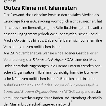
gemeint.
Gutes Klima mit Islamisten
Der Ein­wand, dass ein­zelne Posts in den sozia­len Medien als
Grund­lage für eine Aus­la­dung womög­lich nicht aus­rei­chen, hat
durch­aus seine Berech­ti­gung. Im Falle Ibra­hims geht das anti­is­r
ae­li­sche Enga­ge­ment jedoch weit über sym­bo­li­schen Social-
Media-Aktivismus hin­aus. Dabei offen­ba­ren sich vor allem ihre
Ver­bin­dun­gen zum poli­ti­schen Islam.
Am 29. Novem­ber etwa war sie ein­ge­la­de­ner Gast bei
einer
Ver­an­stal­tung
der
Fri­ends of Al-Aqsa
(FOA), einer der Mus­
lim­bru­der­schaft zuge­hö­ri­gen, die Hamas unter­stüt­zen­den bri­ti­
5
schen Orga­ni­sa­tion.
Ibra­hims, vor­sich­tig for­mu­liert, unkri­ti­
sche Nähe zum poli­ti­schen Islam äußert sich auch in ihrem
Auf­ruf im Februar 2022, für das
Forum of Euro­pean Mus­lim
Youth and Stu­dent Orga­niza­ti­ons
(FEMYSO) zu spen­den
, das
vom Lan­des­ver­fas­sungs­schutz Baden-Württemberg eben­falls
6
der Mus­lim­bru­der­schaft zuge­rech­net wird.