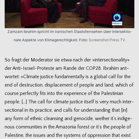
Zamzam Ibra­him spricht im ira­ni­schen Staats­fern­se­hen über inter­sek­tio­
nale Aspekte von Kli­ma­ge­rech­tig­keit. Foto:
Screen­shot Press TV
.
So fragt der Mode­ra­tor sie etwa nach der »inter­sec­tion­a­lity«
der Anti-Israel-Proteste am Rande der COP28. Ibra­him ant­
wor­tet: »Cli­mate jus­tice fun­da­men­tally is a glo­bal call for the
end of des­truc­tion, dis­pla­ce­ment of peo­ple and land, which of
course per­fectly fits into the expe­ri­ence of the Pal­es­ti­nian
peo­ple. […] The call for cli­mate jus­tice its­elf is very much inter­
sec­tional in its prac­tice, and calls for under­stan­ding that [in]
any form of eth­nic cle­an­sing and geno­cide, wether it’s indi­ge­
nous com­mu­ni­ties in the Ama­zo­nia forest or it’s the peo­ple of
Pal­es­tine, the issues and the sys­tems of oppres­sion that exist