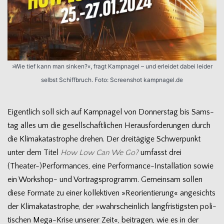
»Wie tief kann man sin­ken?«, fragt Kamp­na­gel – und erlei­det dabei lei­der
selbst Schiff­bruch. Foto: Screen­shot kampnagel.de
Eigent­lich soll sich auf Kamp­na­gel von Don­ners­tag bis Sams­
tag alles um die gesell­schaft­li­chen Her­aus­for­de­run­gen durch
die Kli­ma­ka­ta­stro­phe dre­hen. Der drei­tä­gige Schwer­punkt
unter dem Titel
How Low Can We Go?
umfasst drei
(Theater-)Performances, eine Performance-Installation sowie
ein Workshop- und Vor­trags­pro­gramm. Gemein­sam sol­len
diese For­mate zu einer kol­lek­ti­ven »Reori­en­tie­rung« ange­sichts
der Kli­ma­ka­ta­stro­phe, der »wahr­schein­lich lang­fris­tigs­ten poli­
ti­schen Mega-Krise unse­rer Zeit«, bei­tra­gen, wie es in der