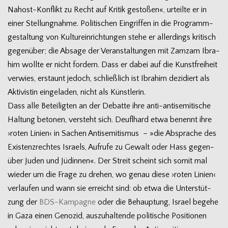
Nahost-Konflikt zu Recht auf Kri­tik gesto­ßen«, urteilte er in
einer Stel­lung­nahme. Poli­ti­schen Ein­grif­fen in die Pro­gramm­
ge­stal­tung von Kul­tur­ein­rich­tun­gen stehe er aller­dings kri­tisch
gegen­über; die Absage der Ver­an­stal­tun­gen mit Zamzam Ibra­
him wollte er nicht for­dern. Dass er dabei auf die Kunst­frei­heit
ver­wies, erstaunt jedoch, schließ­lich ist Ibra­him dezi­diert als
Akti­vis­tin ein­ge­la­den, nicht als Künstlerin.
Dass alle Betei­lig­ten an der Debatte ihre anti-antisemitische
Hal­tung beto­nen, ver­steht sich. Deufl­hard etwa benennt ihre
›roten Linien‹ in Sachen Anti­se­mi­tis­mus – »die Abspra­che des
Exis­tenz­rech­tes Isra­els, Auf­rufe zu Gewalt oder Hass gegen­
über Juden und Jüdin­nen«. Der Streit scheint sich somit mal
wie­der um die Frage zu dre­hen, wo genau diese ›roten Linien‹
ver­lau­fen und wann sie erreicht sind: ob etwa die Unter­stüt­
zung der
BDS-Kampagne
oder die Behaup­tung, Israel begehe
in Gaza einen Geno­zid, aus­zu­hal­tende poli­ti­sche Posi­tio­nen