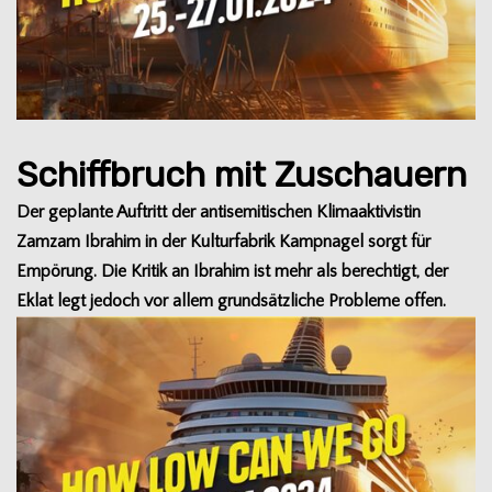
Schiffbruch mit Zuschauern
Der geplante Auf­tritt der anti­se­mi­ti­schen Kli­ma­ak­ti­vis­tin
Zamzam Ibra­him in der Kul­tur­fa­brik Kamp­na­gel sorgt für
Empö­rung. Die Kri­tik an Ibra­him ist mehr als berech­tigt, der
Eklat legt jedoch vor allem grund­sätz­li­che Pro­bleme offen.