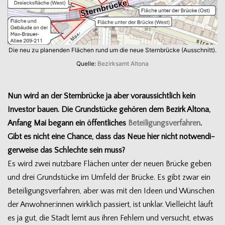
Die neu zu pla­nen­den Flä­chen rund um die neue Stern­brü­cke (Aus­schnitt).
Quelle:
Bezirks­amt Altona
Nun wird an der Stern­brü­cke ja aber vor­aus­sicht­lich kein
Inves­tor bauen. Die Grund­stü­cke gehö­ren dem Bezirk Altona,
Anfang Mai begann ein öffent­li­ches
Betei­li­gungs­ver­fah­ren
.
Gibt es nicht eine Chance, dass das Neue hier nicht not­wen­di­
ger­weise das Schlechte sein muss?
Es wird zwei nutz­bare Flä­chen unter der neuen Brü­cke geben
und drei Grund­stü­cke im Umfeld der Brü­cke. Es gibt zwar ein
Betei­li­gungs­ver­fah­ren, aber was mit den Ideen und Wün­schen
der Anwohner:innen wirk­lich pas­siert, ist unklar. Viel­leicht läuft
es ja gut, die Stadt lernt aus ihren Feh­lern und ver­sucht, etwas