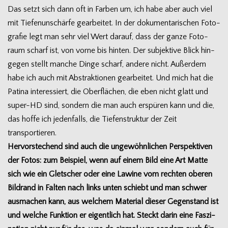
Das setzt sich dann oft in Far­ben um, ich habe aber auch viel
mit Tie­fen­un­schärfe gear­bei­tet. In der doku­men­ta­ri­schen Foto­
gra­fie legt man sehr viel Wert dar­auf, dass der ganze Foto­
raum scharf ist, von vorne bis hin­ten. Der sub­jek­tive Blick hin­
ge­gen stellt man­che Dinge scharf, andere nicht. Außer­dem
habe ich auch mit Abs­trak­tio­nen gear­bei­tet. Und mich hat die
Patina inter­es­siert, die Ober­flä­chen, die eben nicht glatt und
super-HD sind, son­dern die man auch erspü­ren kann und die,
das hoffe ich jeden­falls, die Tie­fen­struk­tur der Zeit
transportieren.
Her­vor­ste­chend sind auch die unge­wöhn­li­chen Per­spek­ti­ven
der Fotos: zum Bei­spiel, wenn auf einem Bild eine Art Matte
sich wie ein Glet­scher oder eine Lawine vom rech­ten obe­ren
Bild­rand in Fal­ten nach links unten schiebt und man schwer
aus­ma­chen kann, aus wel­chem Mate­rial die­ser Gegen­stand ist
und wel­che Funk­tion er eigent­lich hat. Steckt darin eine Fas­zi­