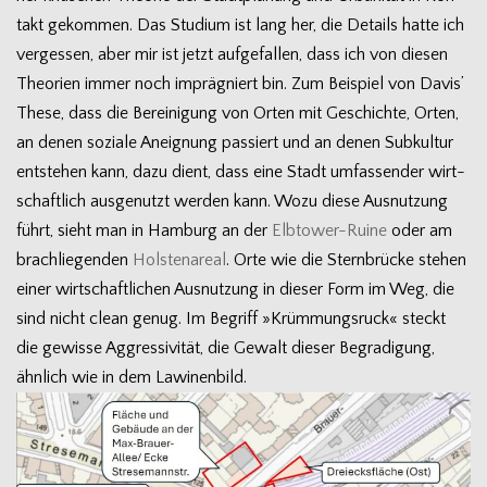
takt gekom­men. Das Stu­dium ist lang her, die Details hatte ich
ver­ges­sen, aber mir ist jetzt auf­ge­fal­len, dass ich von die­sen
Theo­rien immer noch imprä­gniert bin. Zum Bei­spiel von Davis’
These, dass die Berei­ni­gung von Orten mit Geschichte, Orten,
an denen soziale Aneig­nung pas­siert und an denen Sub­kul­tur
ent­ste­hen kann, dazu dient, dass eine Stadt umfas­sen­der wirt­
schaft­lich aus­ge­nutzt wer­den kann. Wozu diese Aus­nut­zung
führt, sieht man in Ham­burg an der
Elbtower-Ruine
oder am
brach­lie­gen­den
Hols­ten­areal
. Orte wie die Stern­brü­cke ste­hen
einer wirt­schaft­li­chen Aus­nut­zung in die­ser Form im Weg, die
sind nicht clean genug. Im Begriff »Krüm­mungs­ruck« steckt
die gewisse Aggres­si­vi­tät, die Gewalt die­ser Begra­di­gung,
ähn­lich wie in dem Lawinenbild.