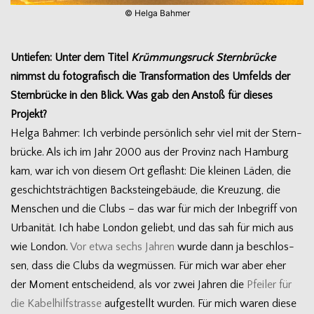
© Helga Bahmer
Untie­fen: Unter dem Titel
Krüm­mungs­ruck Stern­brü­cke
nimmst du foto­gra­fisch die Trans­for­ma­tion des Umfelds der
Stern­brü­cke in den Blick. Was gab den Anstoß für die­ses
Projekt?
Helga Bah­mer: Ich ver­binde per­sön­lich sehr viel mit der Stern­
brü­cke. Als ich im Jahr 2000 aus der Pro­vinz nach Ham­burg
kam, war ich von die­sem Ort geflasht: Die klei­nen Läden, die
geschichts­träch­ti­gen Back­stein­ge­bäude, die Kreu­zung, die
Men­schen und die Clubs – das war für mich der Inbe­griff von
Urba­ni­tät. Ich habe Lon­don geliebt, und das sah für mich aus
wie Lon­don.
Vor etwa sechs Jah­ren
wurde dann ja beschlos­
sen, dass die Clubs da weg­müs­sen. Für mich war aber eher
der Moment ent­schei­dend, als vor zwei Jah­ren die
Pfei­ler für
die Kabel­hilfstrasse
auf­ge­stellt wur­den. Für mich waren diese