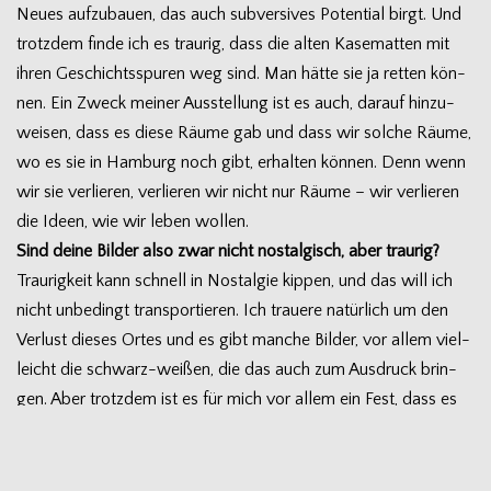
Neues auf­zu­bauen, das auch sub­ver­si­ves Poten­tial birgt. Und
trotz­dem finde ich es trau­rig, dass die alten Kase­mat­ten mit
ihren Geschichts­spu­ren weg sind. Man hätte sie ja ret­ten kön­
nen. Ein Zweck mei­ner Aus­stel­lung ist es auch, dar­auf hin­zu­
wei­sen, dass es diese Räume gab und dass wir sol­che Räume,
wo es sie in Ham­burg noch gibt, erhal­ten kön­nen. Denn wenn
wir sie ver­lie­ren, ver­lie­ren wir nicht nur Räume – wir ver­lie­ren
die Ideen, wie wir leben wollen.
Sind deine Bil­der also zwar nicht nost­al­gisch, aber traurig?
Trau­rig­keit kann schnell in Nost­al­gie kip­pen, und das will ich
nicht unbe­dingt trans­por­tie­ren. Ich trauere natür­lich um den
Ver­lust die­ses Ortes und es gibt man­che Bil­der, vor allem viel­
leicht die schwarz-weißen, die das auch zum Aus­druck brin­
gen. Aber trotz­dem ist es für mich vor allem ein Fest, dass es
den Ort gab, dass der eine Ener­gie hat, die immer noch aus­
strahlt und Men­schen bewegt. Da ist etwas gewe­sen, das
sehr viel Kraft hatte.