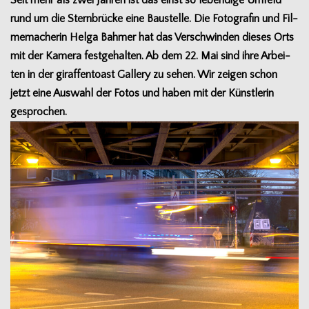
Seit mehr als zwei Jah­ren ist das einst so leben­dige Umfeld
rund um die Stern­brü­cke eine Bau­stelle. Die Foto­gra­fin und Fil­
me­ma­che­rin Helga Bah­mer hat das Ver­schwin­den die­ses Orts
mit der Kamera fest­ge­hal­ten. Ab dem 22. Mai sind ihre Arbei­
ten in der giraf­fen­toast Gal­lery zu sehen. Wir zei­gen schon
jetzt eine Aus­wahl der Fotos und haben mit der Künst­le­rin
gesprochen.