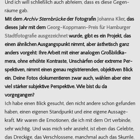
Und ich will schließ­lich auch abfei­ern, dass es diese Gegen­
räume gab.
Mit dem
Archiv Stern­brü­cke
der Foto­gra­fin
Johanna Klier
, das
die­ses Jahr mit dem
Georg-Koppmann-Preis für Ham­bur­ger
Stadt­fo­to­gra­fie aus­ge­zeich­net
wurde, gibt es ein Pro­jekt, das
einen ähn­li­chen Aus­gangs­punkt nimmt, aber ästhe­tisch ganz
anders vor­geht: Ihre Arbeit mit einer ana­lo­gen Groß­bild­ka­
mera, ohne erhöhte Kon­traste, Unschär­fen oder extreme Per­
spek­ti­ven, nimmt einen genau regis­trie­ren­den, objek­ti­ven Blick
ein. Deine Fotos doku­men­tie­ren zwar auch, wäh­len aber eine
viel stär­ker sub­jek­tive Per­spek­tive. Wie bist du da
vorgegangen?
Ich habe einen Blick gesucht, den nicht andere schon gefun­den
haben, einen eige­nen Stand­punkt und eine eigene Aus­sa­ge­
kraft. Mir waren die Emo­tio­nen, die ich mit dem Ort ver­binde,
sehr wich­tig. Und was mich sehr anzieht, ist eben das Gelebte,
das Dre­ckige, das Ver­schlos­sene, manch­mal auch das Skur­rile.