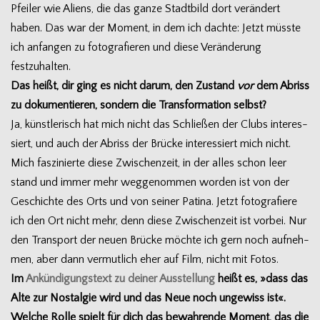
Pfei­ler wie Ali­ens, die das ganze Stadt­bild dort ver­än­dert
haben. Das war der Moment, in dem ich dachte: Jetzt müsste
ich anfan­gen zu foto­gra­fie­ren und diese Ver­än­de­rung
festzuhalten.
Das heißt, dir ging es nicht darum, den Zustand
vor
dem Abriss
zu doku­men­tie­ren, son­dern die Trans­for­ma­tion selbst?
Ja, künst­le­risch hat mich nicht das Schlie­ßen der Clubs inter­es­
siert, und auch der Abriss der Brü­cke inter­es­siert mich nicht.
Mich fas­zi­nierte diese Zwi­schen­zeit, in der alles schon leer
stand und immer mehr weg­ge­nom­men wor­den ist von der
Geschichte des Orts und von sei­ner Patina. Jetzt foto­gra­fiere
ich den Ort nicht mehr, denn diese Zwi­schen­zeit ist vor­bei. Nur
den Trans­port der neuen Brü­cke möchte ich gern noch auf­neh­
men, aber dann ver­mut­lich eher auf Film, nicht mit Fotos.
Im
Ankün­di­gungs­text zu dei­ner Aus­stel­lung
heißt es, »dass das
Alte zur Nost­al­gie wird und das Neue noch unge­wiss ist«.
Wel­che Rolle spielt für dich das bewah­rende Moment, das die