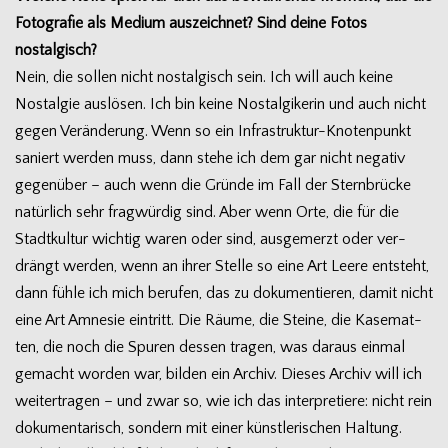
Foto­gra­fie als Medium aus­zeich­net? Sind deine Fotos
nostalgisch?
Nein, die sol­len nicht nost­al­gisch sein. Ich will auch keine
Nost­al­gie aus­lö­sen. Ich bin keine Nost­al­gi­ke­rin und auch nicht
gegen Ver­än­de­rung. Wenn so ein Infrastruktur-Knotenpunkt
saniert wer­den muss, dann stehe ich dem gar nicht nega­tiv
gegen­über – auch wenn die Gründe im Fall der Stern­brü­cke
natür­lich sehr frag­wür­dig sind. Aber wenn Orte, die für die
Stadt­kul­tur wich­tig waren oder sind, aus­ge­merzt oder ver­
drängt wer­den, wenn an ihrer Stelle so eine Art Leere ent­steht,
dann fühle ich mich beru­fen, das zu doku­men­tie­ren, damit nicht
eine Art Amne­sie ein­tritt. Die Räume, die Steine, die Kase­mat­
ten, die noch die Spu­ren des­sen tra­gen, was dar­aus ein­mal
gemacht wor­den war, bil­den ein Archiv. Die­ses Archiv will ich
wei­ter­tra­gen – und zwar so, wie ich das inter­pre­tiere: nicht rein
doku­men­ta­risch, son­dern mit einer künst­le­ri­schen Hal­tung.