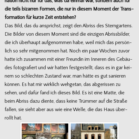
na­tion nicht nur für das, was da ein­mal war, son­dern auch für
die teils bizar­ren For­men, die nur in die­sem Moment der Trans­
for­ma­tion für kurze Zeit entstehen?
Das Bild, das du ansprichst, zeigt den Abriss des Stern­gar­tens.
Die Bil­der von die­sem Moment sind die ein­zi­gen Abriss­bil­der,
die ich über­haupt auf­ge­nom­men habe, weil mich das per­sön­
lich so sehr mit­ge­nom­men hat. Noch ein paar Wochen zuvor
hatte ich zusam­men mit einer Freun­din im Inne­ren des Gebäu­
des foto­gra­fiert und wir hat­ten fest­ge­stellt, dass es in gar kei­
nem so schlech­ten Zustand war, man hätte es gut sanie­ren
kön­nen. Es hat mir wirk­lich weh­ge­tan, das abge­ris­sen zu
sehen, und dafür fand ich die­ses Bild. Es ist eine Matte, die
beim Abriss dazu diente, dass keine Trüm­mer auf die Straße
fal­len, sie sieht aber aus wie eine Welle, die das Haus über­
rollt hat.