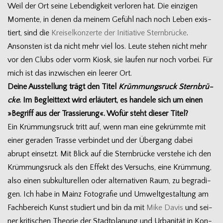
Weil der Ort seine Leben­dig­keit ver­lo­ren hat. Die ein­zi­gen
Momente, in denen da mei­nem Gefühl nach noch Leben exis­
tiert, sind die
Krei­sel­kon­zerte der Initia­tive Stern­brü­cke
.
Ansons­ten ist da nicht mehr viel los. Leute ste­hen nicht mehr
vor den Clubs oder vorm Kiosk, sie lau­fen nur noch vor­bei. Für
mich ist das inzwi­schen ein lee­rer Ort.
Deine Aus­stel­lung trägt den Titel
Krüm­mungs­ruck Stern­brü­
cke
. Im Begleit­text wird erläu­tert, es han­dele sich um einen
»Begriff aus der Tras­sie­rung«. Wofür steht die­ser Titel?
Ein Krüm­mungs­ruck tritt auf, wenn man eine gekrümmte mit
einer gera­den Trasse ver­bin­det und der Über­gang dabei
abrupt ein­setzt. Mit Blick auf die Stern­brü­cke ver­stehe ich den
Krüm­mungs­ruck als den Effekt des Ver­suchs, eine Krüm­mung,
also einen sub­kul­tu­rel­len oder alter­na­ti­ven Raum, zu begra­di­
gen. Ich habe in Mainz Foto­gra­fie und Umwelt­ge­stal­tung am
Fach­be­reich Kunst stu­diert und bin da mit
Mike Davis
und sei­
ner kri­ti­schen Theo­rie der Stadt­pla­nung und Urba­ni­tät in Kon­