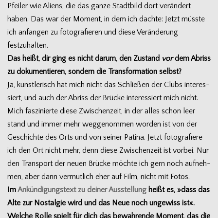
Pfei­ler wie Ali­ens, die das ganze Stadt­bild dort ver­än­dert
haben. Das war der Moment, in dem ich dachte: Jetzt müsste
ich anfan­gen zu foto­gra­fie­ren und diese Ver­än­de­rung
festzuhalten.
Das heißt, dir ging es nicht darum, den Zustand
vor
dem Abriss
zu doku­men­tie­ren, son­dern die Trans­for­ma­tion selbst?
Ja, künst­le­risch hat mich nicht das Schlie­ßen der Clubs inter­es­
siert, und auch der Abriss der Brü­cke inter­es­siert mich nicht.
Mich fas­zi­nierte diese Zwi­schen­zeit, in der alles schon leer
stand und immer mehr weg­ge­nom­men wor­den ist von der
Geschichte des Orts und von sei­ner Patina. Jetzt foto­gra­fiere
ich den Ort nicht mehr, denn diese Zwi­schen­zeit ist vor­bei. Nur
den Trans­port der neuen Brü­cke möchte ich gern noch auf­neh­
men, aber dann ver­mut­lich eher auf Film, nicht mit Fotos.
Im
Ankün­di­gungs­text zu dei­ner Aus­stel­lung
heißt es, »dass das
Alte zur Nost­al­gie wird und das Neue noch unge­wiss ist«.
Wel­che Rolle spielt für dich das bewah­rende Moment, das die