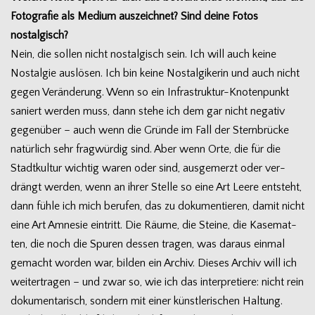
Foto­gra­fie als Medium aus­zeich­net? Sind deine Fotos
nostalgisch?
Nein, die sol­len nicht nost­al­gisch sein. Ich will auch keine
Nost­al­gie aus­lö­sen. Ich bin keine Nost­al­gi­ke­rin und auch nicht
gegen Ver­än­de­rung. Wenn so ein Infrastruktur-Knotenpunkt
saniert wer­den muss, dann stehe ich dem gar nicht nega­tiv
gegen­über – auch wenn die Gründe im Fall der Stern­brü­cke
natür­lich sehr frag­wür­dig sind. Aber wenn Orte, die für die
Stadt­kul­tur wich­tig waren oder sind, aus­ge­merzt oder ver­
drängt wer­den, wenn an ihrer Stelle so eine Art Leere ent­steht,
dann fühle ich mich beru­fen, das zu doku­men­tie­ren, damit nicht
eine Art Amne­sie ein­tritt. Die Räume, die Steine, die Kase­mat­
ten, die noch die Spu­ren des­sen tra­gen, was dar­aus ein­mal
gemacht wor­den war, bil­den ein Archiv. Die­ses Archiv will ich
wei­ter­tra­gen – und zwar so, wie ich das inter­pre­tiere: nicht rein
doku­men­ta­risch, son­dern mit einer künst­le­ri­schen Hal­tung.