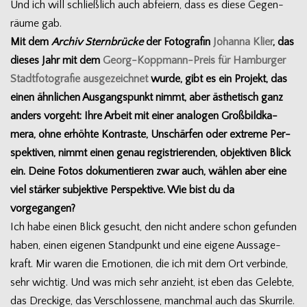
Und ich will schließ­lich auch abfei­ern, dass es diese Gegen­
räume gab.
Mit dem
Archiv Stern­brü­cke
der Foto­gra­fin
Johanna Klier
, das
die­ses Jahr mit dem
Georg-Koppmann-Preis für Ham­bur­ger
Stadt­fo­to­gra­fie aus­ge­zeich­net
wurde, gibt es ein Pro­jekt, das
einen ähn­li­chen Aus­gangs­punkt nimmt, aber ästhe­tisch ganz
anders vor­geht: Ihre Arbeit mit einer ana­lo­gen Groß­bild­ka­
mera, ohne erhöhte Kon­traste, Unschär­fen oder extreme Per­
spek­ti­ven, nimmt einen genau regis­trie­ren­den, objek­ti­ven Blick
ein. Deine Fotos doku­men­tie­ren zwar auch, wäh­len aber eine
viel stär­ker sub­jek­tive Per­spek­tive. Wie bist du da
vorgegangen?
Ich habe einen Blick gesucht, den nicht andere schon gefun­den
haben, einen eige­nen Stand­punkt und eine eigene Aus­sa­ge­
kraft. Mir waren die Emo­tio­nen, die ich mit dem Ort ver­binde,
sehr wich­tig. Und was mich sehr anzieht, ist eben das Gelebte,
das Dre­ckige, das Ver­schlos­sene, manch­mal auch das Skur­rile.