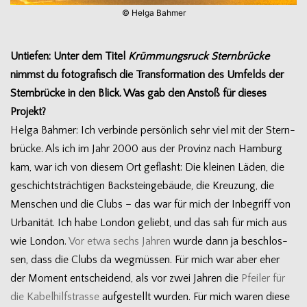
© Helga Bahmer
Untie­fen: Unter dem Titel
Krüm­mungs­ruck Stern­brü­cke
nimmst du foto­gra­fisch die Trans­for­ma­tion des Umfelds der
Stern­brü­cke in den Blick. Was gab den Anstoß für die­ses
Projekt?
Helga Bah­mer: Ich ver­binde per­sön­lich sehr viel mit der Stern­
brü­cke. Als ich im Jahr 2000 aus der Pro­vinz nach Ham­burg
kam, war ich von die­sem Ort geflasht: Die klei­nen Läden, die
geschichts­träch­ti­gen Back­stein­ge­bäude, die Kreu­zung, die
Men­schen und die Clubs – das war für mich der Inbe­griff von
Urba­ni­tät. Ich habe Lon­don geliebt, und das sah für mich aus
wie Lon­don.
Vor etwa sechs Jah­ren
wurde dann ja beschlos­
sen, dass die Clubs da weg­müs­sen. Für mich war aber eher
der Moment ent­schei­dend, als vor zwei Jah­ren die
Pfei­ler für
die Kabel­hilfstrasse
auf­ge­stellt wur­den. Für mich waren diese