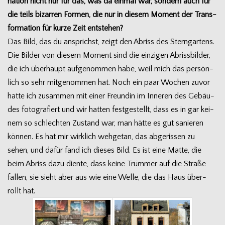
na­tion nicht nur für das, was da ein­mal war, son­dern auch für
die teils bizar­ren For­men, die nur in die­sem Moment der Trans­
for­ma­tion für kurze Zeit entstehen?
Das Bild, das du ansprichst, zeigt den Abriss des Stern­gar­tens.
Die Bil­der von die­sem Moment sind die ein­zi­gen Abriss­bil­der,
die ich über­haupt auf­ge­nom­men habe, weil mich das per­sön­
lich so sehr mit­ge­nom­men hat. Noch ein paar Wochen zuvor
hatte ich zusam­men mit einer Freun­din im Inne­ren des Gebäu­
des foto­gra­fiert und wir hat­ten fest­ge­stellt, dass es in gar kei­
nem so schlech­ten Zustand war, man hätte es gut sanie­ren
kön­nen. Es hat mir wirk­lich weh­ge­tan, das abge­ris­sen zu
sehen, und dafür fand ich die­ses Bild. Es ist eine Matte, die
beim Abriss dazu diente, dass keine Trüm­mer auf die Straße
fal­len, sie sieht aber aus wie eine Welle, die das Haus über­
rollt hat.