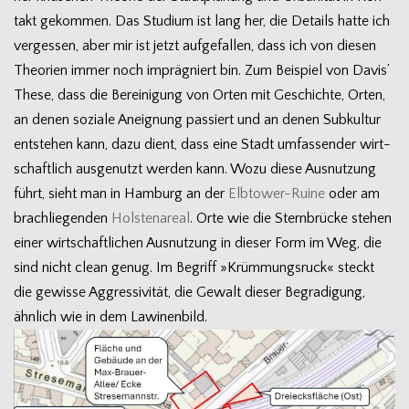
takt gekom­men. Das Stu­dium ist lang her, die Details hatte ich
ver­ges­sen, aber mir ist jetzt auf­ge­fal­len, dass ich von die­sen
Theo­rien immer noch imprä­gniert bin. Zum Bei­spiel von Davis’
These, dass die Berei­ni­gung von Orten mit Geschichte, Orten,
an denen soziale Aneig­nung pas­siert und an denen Sub­kul­tur
ent­ste­hen kann, dazu dient, dass eine Stadt umfas­sen­der wirt­
schaft­lich aus­ge­nutzt wer­den kann. Wozu diese Aus­nut­zung
führt, sieht man in Ham­burg an der
Elbtower-Ruine
oder am
brach­lie­gen­den
Hols­ten­areal
. Orte wie die Stern­brü­cke ste­hen
einer wirt­schaft­li­chen Aus­nut­zung in die­ser Form im Weg, die
sind nicht clean genug. Im Begriff »Krüm­mungs­ruck« steckt
die gewisse Aggres­si­vi­tät, die Gewalt die­ser Begra­di­gung,
ähn­lich wie in dem Lawinenbild.