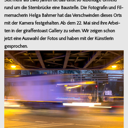
Seit mehr als zwei Jah­ren ist das einst so leben­dige Umfeld
rund um die Stern­brü­cke eine Bau­stelle. Die Foto­gra­fin und Fil­
me­ma­che­rin Helga Bah­mer hat das Ver­schwin­den die­ses Orts
mit der Kamera fest­ge­hal­ten. Ab dem 22. Mai sind ihre Arbei­
ten in der giraf­fen­toast Gal­lery zu sehen. Wir zei­gen schon
jetzt eine Aus­wahl der Fotos und haben mit der Künst­le­rin
gesprochen.