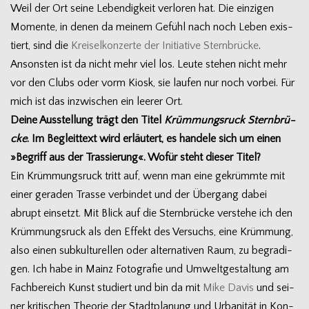
Weil der Ort seine Leben­dig­keit ver­lo­ren hat. Die ein­zi­gen
Momente, in denen da mei­nem Gefühl nach noch Leben exis­
tiert, sind die
Krei­sel­kon­zerte der Initia­tive Stern­brü­cke
.
Ansons­ten ist da nicht mehr viel los. Leute ste­hen nicht mehr
vor den Clubs oder vorm Kiosk, sie lau­fen nur noch vor­bei. Für
mich ist das inzwi­schen ein lee­rer Ort.
Deine Aus­stel­lung trägt den Titel
Krüm­mungs­ruck Stern­brü­
cke
. Im Begleit­text wird erläu­tert, es han­dele sich um einen
»Begriff aus der Tras­sie­rung«. Wofür steht die­ser Titel?
Ein Krüm­mungs­ruck tritt auf, wenn man eine gekrümmte mit
einer gera­den Trasse ver­bin­det und der Über­gang dabei
abrupt ein­setzt. Mit Blick auf die Stern­brü­cke ver­stehe ich den
Krüm­mungs­ruck als den Effekt des Ver­suchs, eine Krüm­mung,
also einen sub­kul­tu­rel­len oder alter­na­ti­ven Raum, zu begra­di­
gen. Ich habe in Mainz Foto­gra­fie und Umwelt­ge­stal­tung am
Fach­be­reich Kunst stu­diert und bin da mit
Mike Davis
und sei­
ner kri­ti­schen Theo­rie der Stadt­pla­nung und Urba­ni­tät in Kon­