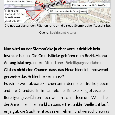
Die neu zu pla­nen­den Flä­chen rund um die neue Stern­brü­cke (Aus­schnitt).
Quelle:
Bezirks­amt Altona
Nun wird an der Stern­brü­cke ja aber vor­aus­sicht­lich kein
Inves­tor bauen. Die Grund­stü­cke gehö­ren dem Bezirk Altona,
Anfang Mai begann ein öffent­li­ches
Betei­li­gungs­ver­fah­ren
.
Gibt es nicht eine Chance, dass das Neue hier nicht not­wen­di­
ger­weise das Schlechte sein muss?
Es wird zwei nutz­bare Flä­chen unter der neuen Brü­cke geben
und drei Grund­stü­cke im Umfeld der Brü­cke. Es gibt zwar ein
Betei­li­gungs­ver­fah­ren, aber was mit den Ideen und Wün­schen
der Anwohner:innen wirk­lich pas­siert, ist unklar. Viel­leicht läuft
es ja gut, die Stadt lernt aus ihren Feh­lern und ver­sucht, etwas