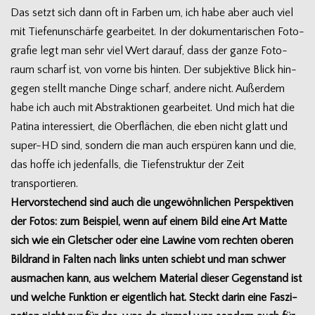
Das setzt sich dann oft in Far­ben um, ich habe aber auch viel
mit Tie­fen­un­schärfe gear­bei­tet. In der doku­men­ta­ri­schen Foto­
gra­fie legt man sehr viel Wert dar­auf, dass der ganze Foto­
raum scharf ist, von vorne bis hin­ten. Der sub­jek­tive Blick hin­
ge­gen stellt man­che Dinge scharf, andere nicht. Außer­dem
habe ich auch mit Abs­trak­tio­nen gear­bei­tet. Und mich hat die
Patina inter­es­siert, die Ober­flä­chen, die eben nicht glatt und
super-HD sind, son­dern die man auch erspü­ren kann und die,
das hoffe ich jeden­falls, die Tie­fen­struk­tur der Zeit
transportieren.
Her­vor­ste­chend sind auch die unge­wöhn­li­chen Per­spek­ti­ven
der Fotos: zum Bei­spiel, wenn auf einem Bild eine Art Matte
sich wie ein Glet­scher oder eine Lawine vom rech­ten obe­ren
Bild­rand in Fal­ten nach links unten schiebt und man schwer
aus­ma­chen kann, aus wel­chem Mate­rial die­ser Gegen­stand ist
und wel­che Funk­tion er eigent­lich hat. Steckt darin eine Fas­zi­