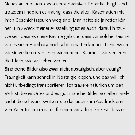
Neues auf­zu­bauen, das auch sub­ver­si­ves Poten­tial birgt. Und
trotz­dem finde ich es trau­rig, dass die alten Kase­mat­ten mit
ihren Geschichts­spu­ren weg sind. Man hätte sie ja ret­ten kön­
nen. Ein Zweck mei­ner Aus­stel­lung ist es auch, dar­auf hin­zu­
wei­sen, dass es diese Räume gab und dass wir sol­che Räume,
wo es sie in Ham­burg noch gibt, erhal­ten kön­nen. Denn wenn
wir sie ver­lie­ren, ver­lie­ren wir nicht nur Räume – wir ver­lie­ren
die Ideen, wie wir leben wollen.
Sind deine Bil­der also zwar nicht nost­al­gisch, aber traurig?
Trau­rig­keit kann schnell in Nost­al­gie kip­pen, und das will ich
nicht unbe­dingt trans­por­tie­ren. Ich trauere natür­lich um den
Ver­lust die­ses Ortes und es gibt man­che Bil­der, vor allem viel­
leicht die schwarz-weißen, die das auch zum Aus­druck brin­
gen. Aber trotz­dem ist es für mich vor allem ein Fest, dass es
den Ort gab, dass der eine Ener­gie hat, die immer noch aus­
strahlt und Men­schen bewegt. Da ist etwas gewe­sen, das
sehr viel Kraft hatte.