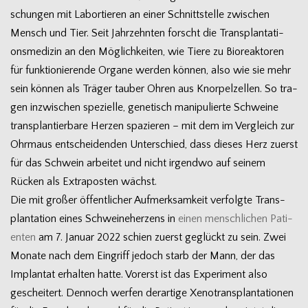
schun­gen mit Labor­tie­ren an einer Schnitt­stelle zwi­schen
Mensch und Tier. Seit Jahr­zehn­ten forscht die Trans­plan­ta­ti­
ons­me­di­zin an den Mög­lich­kei­ten, wie Tiere zu Bio­re­ak­to­ren
für funk­tio­nie­rende Organe wer­den kön­nen, also wie sie mehr
sein kön­nen als Trä­ger tau­ber Ohren aus Knor­pel­zel­len. So tra­
gen inzwi­schen spe­zi­elle, gene­tisch mani­pu­lierte Schweine
trans­plan­tier­bare Her­zen spa­zie­ren – mit dem im Ver­gleich zur
Ohr­maus ent­schei­den­den Unter­schied, dass die­ses Herz zuerst
für das Schwein arbei­tet und nicht irgendwo auf sei­nem
Rücken als Extra­pos­ten wächst.
Die mit gro­ßer öffent­li­cher Auf­merk­sam­keit ver­folgte Trans­
plan­ta­tion eines Schwei­ne­her­zens in
einen mensch­li­chen Pati­
en­ten
am 7. Januar 2022 schien zuerst geglückt zu sein. Zwei
Monate nach dem Ein­griff jedoch starb der Mann, der das
Implan­tat erhal­ten hatte. Vor­erst ist das Expe­ri­ment also
geschei­tert. Den­noch wer­fen der­ar­tige Xeno­trans­plan­ta­tio­nen