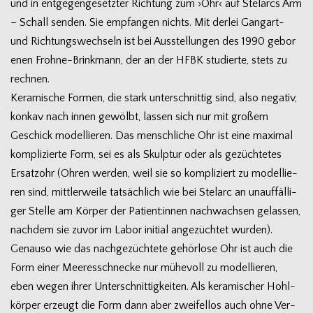
und in ent­ge­gen­ge­setz­ter Rich­tung zum ›Ohr‹ auf Stel­arcs Arm
– Schall sen­den. Sie emp­fan­gen nichts. Mit der­lei Gangart-
und Rich­tungs­wech­seln ist bei Aus­stel­lun­gen des 1990 gebo­r
e­nen Frohne-Brinkmann, der an der HFBK stu­dierte, stets zu
rechnen.
Kera­mi­sche For­men, die stark unter­schnit­tig sind, also nega­tiv,
kon­kav nach innen gewölbt, las­sen sich nur mit gro­ßem
Geschick model­lie­ren. Das mensch­li­che Ohr ist eine maxi­mal
kom­pli­zierte Form, sei es als Skulp­tur oder als gezüch­te­tes
Ersatz­ohr (Ohren wer­den, weil sie so kom­pli­ziert zu model­lie­
ren sind, mitt­ler­weile tat­säch­lich wie bei Stel­arc an unauf­fäl­li­
ger Stelle am Kör­per der Patient:innen nach­wach­sen gelas­sen,
nach­dem sie zuvor im Labor initial ange­züch­tet wurden).
Genauso wie das nach­ge­züch­tete gehör­lose Ohr ist auch die
Form einer Mee­res­schne­cke nur mühe­voll zu model­lie­ren,
eben wegen ihrer Unter­schnit­tig­kei­ten. Als kera­mi­scher Hohl­
kör­per erzeugt die Form dann aber zwei­fel­los auch ohne Ver­