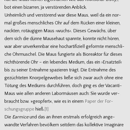
bot einen bizar­ren, ja ver­stö­ren­den Anblick.
Unheim­lich und ver­stö­rend war diese Maus, weil da ein nor­
mal gro­ßes mensch­li­ches Ohr auf dem Rücken einer klei­nen,
nack­ten, rot­äu­gi­gen Maus ›wuchs‹. Die­ses Gewächs, über
dem sich die dünne Mau­se­haut spannte, konnte nicht hören,
war aber unver­kenn­bar eine hoch­ar­ti­fi­zi­ell geformte mensch­li­
che Ohr­mu­schel. Die Maus fun­gierte als Bio­re­ak­tor für die­ses
nicht­hö­rende Ohr – ein leben­des Medium, das ein ›Ersatz­teil‹
bis zu sei­ner Ent­nahme spa­zie­ren trägt. Die Ent­nahme des
gezüch­te­ten Knor­pel­ge­we­bes ließe sich zwar auch ohne eine
Tötung des Medi­ums durch­füh­ren, doch ging es der Vacanti-
Maus wie allen ande­ren Labor­mäu­sen auch: Sie wurde ver­
braucht bzw. »geop­fert«, wie es in einem
Paper der For­
schungs­gruppe
hieß.
[1]
Die
Ear­mice
und das an ihnen erst­mals erfolg­reich ange­
wandte Ver­fah­ren bevöl­kern seit­dem das kol­lek­tive Ima­gi­näre