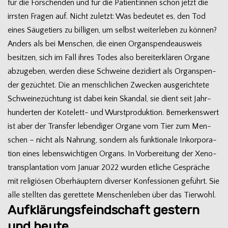
für die For­schen­den und für die Patient:innen schon jetzt die
irrs­ten Fra­gen auf. Nicht zuletzt: Was bedeu­tet es, den Tod
eines Säu­ge­tiers zu bil­li­gen, um selbst wei­ter­le­ben zu kön­nen?
Anders als bei Men­schen, die einen Organ­spen­de­aus­weis
besit­zen, sich im Fall ihres Todes also bereit­erklä­ren Organe
abzu­ge­ben, wer­den diese Schweine dezi­diert als Organ­spen­
der gezüch­tet. Die an mensch­li­chen Zwe­cken aus­ge­rich­tete
Schwei­ne­züch­tung ist dabei kein Skan­dal, sie dient seit Jahr­
hun­der­ten der Kotelett- und Wurst­pro­duk­tion. Bemer­kens­wert
ist aber der Trans­fer leben­di­ger Organe vom Tier zum Men­
schen – nicht als Nah­rung, son­dern als funk­tio­nale Inkor­po­ra­
tion eines lebens­wich­ti­gen Organs. In Vor­be­rei­tung der Xeno­
trans­plan­ta­tion vom Januar 2022 wur­den etli­che Gesprä­che
mit reli­giö­sen Ober­häup­tern diver­ser Kon­fes­sio­nen geführt. Sie
alle stell­ten das geret­tete Men­schen­le­ben über das Tierwohl.
Aufklärungsfeindschaft gestern
und heute