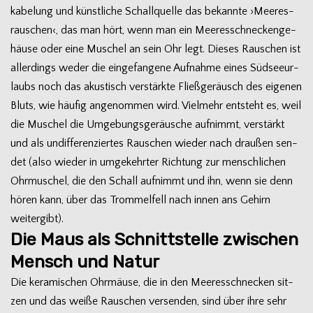
ka­be­lung und künst­li­che Schall­quelle das bekannte ›Mee­res­
rau­schen‹, das man hört, wenn man ein Mee­res­schne­cken­ge­
häuse oder eine Muschel an sein Ohr legt. Die­ses Rau­schen ist
aller­dings weder die ein­ge­fan­gene Auf­nahme eines Süd­see­ur­
laubs noch das akus­tisch ver­stärkte Fließ­ge­räusch des eige­nen
Bluts, wie häu­fig ange­nom­men wird. Viel­mehr ent­steht es, weil
die Muschel die Umge­bungs­ge­räu­sche auf­nimmt, ver­stärkt
und als undif­fe­ren­zier­tes Rau­schen wie­der nach drau­ßen sen­
det (also wie­der in umge­kehr­ter Rich­tung zur mensch­li­chen
Ohr­mu­schel, die den Schall auf­nimmt und ihn, wenn sie denn
hören kann, über das Trom­mel­fell nach innen ans Gehirn
weitergibt).
Die Maus als Schnittstelle zwischen
Mensch und Natur
Die kera­mi­schen Ohr­mäuse, die in den Mee­res­schne­cken sit­
zen und das weiße Rau­schen ver­sen­den, sind über ihre sehr