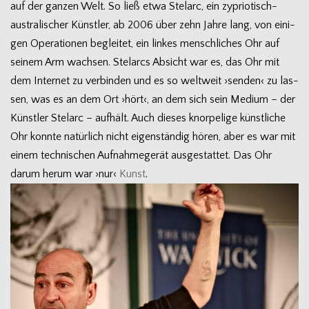
auf der gan­zen Welt. So ließ etwa Stel­arc, ein zypriotisch-
australischer Künst­ler, ab 2006 über zehn Jahre lang, von eini­
gen Ope­ra­tio­nen beglei­tet, ein lin­kes mensch­li­ches Ohr auf
sei­nem Arm wach­sen. Stel­arcs Absicht war es, das Ohr mit
dem Inter­net zu ver­bin­den und es so welt­weit ›sen­den‹ zu las­
sen, was es an dem Ort ›hört‹, an dem sich sein Medium – der
Künst­ler Stel­arc – auf­hält. Auch die­ses knor­pe­lige künst­li­che
Ohr konnte natür­lich nicht eigen­stän­dig hören, aber es war mit
einem tech­ni­schen Auf­nah­me­ge­rät aus­ge­stat­tet. Das Ohr
darum herum war ›nur‹
Kunst
.