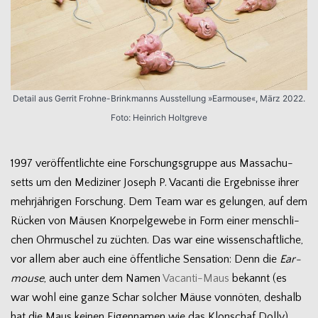
Detail aus Ger­rit Frohne-Brinkmanns Aus­stel­lung »Ear­mouse«, März 2022.
Foto: Hein­rich Holtgreve
1997 ver­öf­fent­lichte eine For­schungs­gruppe aus Mas­sa­chu­
setts um den Medi­zi­ner Joseph P. Vacanti die Ergeb­nisse ihrer
mehr­jäh­ri­gen For­schung. Dem Team war es gelun­gen, auf dem
Rücken von Mäu­sen Knor­pel­ge­webe in Form einer mensch­li­
chen Ohr­mu­schel zu züch­ten. Das war eine wis­sen­schaft­li­che,
vor allem aber auch eine öffent­li­che Sen­sa­tion: Denn die
Ear­
mouse
, auch unter dem Namen
Vacanti-Maus
bekannt (es
war wohl eine ganze Schar sol­cher Mäuse von­nö­ten, des­halb
hat die Maus kei­nen Eigen­na­men wie das Klon­schaf Dolly),