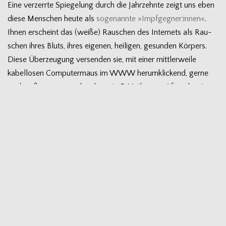
Eine ver­zerrte Spie­ge­lung durch die Jahr­zehnte zeigt uns eben
diese Men­schen heute als
soge­nannte »Impfgegner:innen«
.
Ihnen erscheint das (weiße) Rau­schen des Inter­nets als Rau­
schen ihres Bluts, ihres eige­nen, hei­li­gen, gesun­den Kör­pers.
Diese Über­zeu­gung ver­sen­den sie, mit einer mitt­ler­weile
kabel­lo­sen Com­pu­ter­maus im WWW her­um­kli­ckend, gerne
nach außen – nur noch sel­ten via E‑Mail, umso öfter aber in
den Echo­kam­mern von
Tele­gram
-Grup­pen und
You­tube
-
Kanä­len. Sie tun das im Glau­ben, es sei ihr eige­ner Gedanke,
der da tönt, dabei sind sie nur eine die Außen­ge­räu­sche ver­
stär­kende Hohl­form – leere Muscheln (oder ein­fach
Hohlköpfe).
Die Imp­fung wird von die­sen Men­schen abge­lehnt, weil sie in
die ein­zel­nen Kör­per ein­dringt. In die­ser Hin­sicht gleicht die
Impf­geg­ner­schaft der Ableh­nung von Xeno­trans­plan­ta­tio­nen
oder eben der Trans­plan­ta­tion eines auf dem Rücken einer
Maus gezüch­te­ten Ohrs. Dabei lässt sich beob­ach­ten, dass