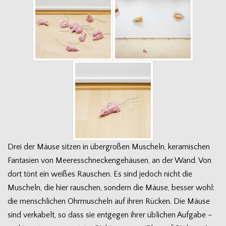
Drei der Mäuse sit­zen in über­gro­ßen Muscheln, kera­mi­schen
Fan­ta­sien von Mee­res­schne­cken­ge­häu­sen, an der Wand. Von
dort tönt ein wei­ßes Rau­schen. Es sind jedoch nicht die
Muscheln, die hier rau­schen, son­dern die Mäuse, bes­ser wohl:
die mensch­li­chen Ohr­mu­scheln auf ihren Rücken. Die Mäuse
sind ver­ka­belt, so dass sie ent­ge­gen ihrer übli­chen Auf­gabe –