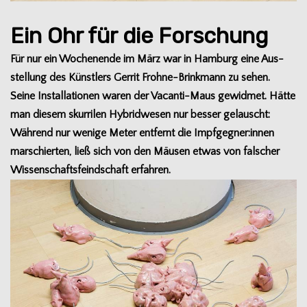
Ein Ohr für die Forschung
Für nur ein Wochen­ende im März war in Ham­burg eine Aus­
stel­lung des Künst­lers Ger­rit Frohne-Brinkmann zu sehen.
Seine Instal­la­tio­nen waren der Vacanti-Maus gewid­met. Hätte
man die­sem skur­ri­len Hybrid­we­sen nur bes­ser gelauscht:
Wäh­rend nur wenige Meter ent­fernt die Impfgegner:innen
mar­schier­ten, ließ sich von den Mäu­sen etwas von fal­scher
Wis­sen­schafts­feind­schaft erfahren.