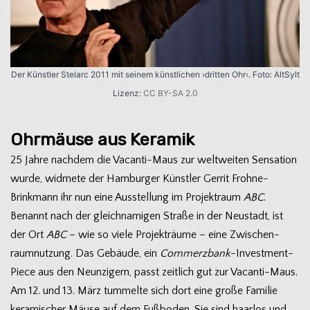
Der Künst­ler Stel­arc 2011 mit sei­nem künst­li­chen ›drit­ten Ohr‹. Foto: Alt­Sylt
Lizenz:
CC BY-SA 2.0
Ohrmäuse aus Keramik
25 Jahre nach­dem die Vacanti-Maus zur welt­wei­ten Sen­sa­tion
wurde, wid­mete der Ham­bur­ger Künst­ler Ger­rit Frohne-
Brinkmann ihr nun eine Aus­stel­lung im Pro­jekt­raum
ABC
.
Benannt nach der gleich­na­mi­gen Straße in der Neu­stadt, ist
der Ort
ABC
– wie so viele Pro­jekt­räume – eine Zwi­schen­
raum­nut­zung. Das Gebäude, ein
Com­merz­bank
-Investment-
Piece aus den Neun­zi­gern, passt zeit­lich gut zur Vacanti-Maus.
Am 12. und 13. März tum­melte sich dort eine große Fami­lie
kera­mi­scher Mäuse auf dem Fuß­bo­den. Sie sind haar­los und