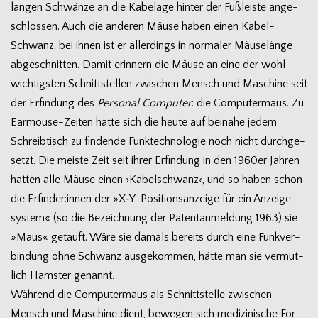
lan­gen Schwänze an die Kabel­age hin­ter der Fuß­leiste ange­
schlos­sen. Auch die ande­ren Mäuse haben einen Kabel-
Schwanz, bei ihnen ist er aller­dings in nor­ma­ler Mäu­se­länge
abge­schnit­ten. Damit erin­nern die Mäuse an eine der wohl
wich­tigs­ten Schnitt­stel­len zwi­schen Mensch und Maschine seit
der Erfin­dung des
Per­so­nal Com­pu­ter
: die Com­pu­ter­maus. Zu
Earmouse-Zeiten hatte sich die heute auf bei­nahe jedem
Schreib­tisch zu fin­dende Funk­tech­no­lo­gie noch nicht durch­ge­
setzt. Die meiste Zeit seit ihrer Erfin­dung in den 1960er Jah­ren
hat­ten alle Mäuse einen ›Kabel­schwanz‹, und so haben schon
die Erfinder:innen der »X‑Y-Positionsanzeige für ein Anzei­ge­
sys­tem« (so die Bezeich­nung der Patent­an­mel­dung 1963) sie
»Maus« getauft. Wäre sie damals bereits durch eine Funk­ver­
bin­dung ohne Schwanz aus­ge­kom­men, hätte man sie ver­mut­
lich Hams­ter genannt.
Wäh­rend die Com­pu­ter­maus als Schnitt­stelle zwi­schen
Mensch und Maschine dient, bewe­gen sich medi­zi­ni­sche For­