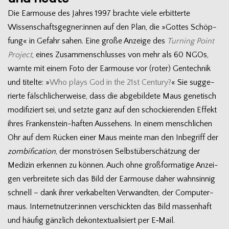
Die Ear­mouse des Jah­res 1997 brachte viele erbit­terte
Wissenschaftsgegner:innen auf den Plan, die »Got­tes Schöp­
fung« in Gefahr sahen. Eine große Anzeige des
Tur­ning Point
Pro­ject
, eines Zusam­men­schlus­ses von mehr als 60 NGOs,
warnte mit einem Foto der Ear­mouse vor (roter) Gen­tech­nik
und titelte: »
Who plays God in the 21st Cen­tury?
« Sie sug­ge­
rierte fälsch­li­cher­weise, dass die abge­bil­dete Maus gene­tisch
modi­fi­ziert sei, und setzte ganz auf den scho­ckie­ren­den Effekt
ihres Frankenstein-haften Aus­se­hens. In einem mensch­li­chen
Ohr auf dem Rücken einer Maus meinte man den Inbe­griff der
zom­bi­fi­ca­tion
, der mons­trö­sen Selbst­über­schät­zung der
Medi­zin erken­nen zu kön­nen. Auch ohne groß­for­ma­tige Anzei­
gen ver­brei­tete sich das Bild der Ear­mouse daher wahn­sin­nig
schnell – dank ihrer ver­ka­bel­ten Ver­wand­ten, der Com­pu­ter­
maus. Internetnutzer:innen ver­schick­ten das Bild mas­sen­haft
und häu­fig gänz­lich dekon­tex­tua­li­siert per E‑Mail.